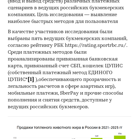
(ввод и вывод средств) различных платежных
В разделе `Экспорт` рассмотрены российские
сценариев в ведущих российских букмекерских
экспортеры:
компаниях. Цель исследования — выявление
ООО `АЛУ-ПРО`, АО `МАГНА АВТОМОТИВ РУС`
наиболее быстрых методов для пользователя
В качестве участников исследования были
Выдержки из исследования:
выбраны пять ведущих букмекерских компаний,
- На российском рынке SAN-пластика
согласно рейтингу РБК https://rating.sportrbc.ru/.
сформировалась импортоориентированная
Среди платежных методов были
модель, более 83% рынка составляет
проанализированы привязанная банковская
продукция зарубежных производителей.
карта, привязанный счет СБП, кошелек ЦУПИС
- В структуре рынка SAN-пластика в 2022 г.
(собственный платежный метод ЕДИНОГО
объем импортных поставок превышал
ЦУПИС*
[1]
),обеспечивающего прозрачность и
внутреннее производство в 3,5 раз, а сальдо
легальность расчетов в сфере азартных игр),
торгового баланса было отрицательное и
мобильные платежи, SberPay и прочие способы
составляло 1,3 тыс.т.
пополнения и снятия средств, доступные у
- Лучшие производственные показатели
ведущих российских букмекеров.
демонстрирует Центральный ФО с объемом
выпуска продукции, составляющим 402,5 т.
- Лидером по импортным поставкам в 2022 г.
является Южная Корея (более 37%), ведущий