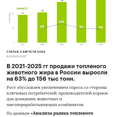
поставщик SAN-пластика - PLASUM INC
- В импорте наибольшую долю занимает
сегмент low-priced с долей 68,4%, основные
поставки сегмента из стран: Южная Корея,
Германия, Китай. Сегмент high-priced
представлен долей в 11,5% преимущественно из
стран: Германия, Япония, США.
- Большую часть продукции российских
СТАТЬЯ, 5 АВГУСТА 2026
экспортеров покупает Беларусь (более 96%),
BUSINESSTAT
крупнейший покупатель - ALU-PRO S.R.L.
В 2021-2025 гг продажи топленого
Данные игроков ВЭД:
животного жира в России выросли
Также в исследовании представлена
на 63% до 156 тыс тонн.
информация об участниках ВЭД с объемами
Рост обусловлен увеличением спроса со стороны
поставок:
ключевых потребителей: производителей кормов
- Рейтинг крупнейших российских импортеров
для домашних животных и
и зарубежных поставщиков
мясоперерабатывающих комбинатов.
- Рейтинг ведущих российских экспортеров и
По данным
«Анализа рынка топленого
зарубежных покупателей