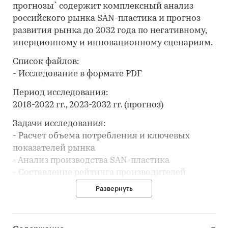
прогнозы` содержит комплексный анализ
российского рынка SAN-пластика и прогноз
развития рынка до 2032 года по негативному,
инерционному и инновационному сценариям.
Список файлов:
- Исследование в формате PDF
Период исследования:
2018-2022 гг., 2023-2032 гг. (прогноз)
Задачи исследования:
- Расчет объема потребления и ключевых
показателей рынка
- Анализ производства SAN-пластика
- Составление рейтинга производителей
- Анализ импорта и экспорта
Развернуть
- Формирование прогноза развития рынка
В разделе `Ведущие производители`