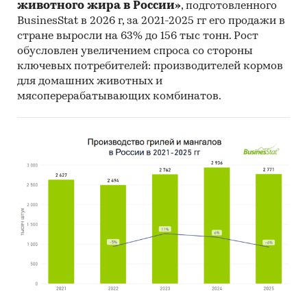
животного жира в России»
, подготовленного
Единицы измерения:
BusinesStat в 2026 г, за 2021-2025 гг его продажи в
Количественные показатели в отчете
стране выросли на 63% до 156 тыс тонн. Рост
рассчитаны в тоннах, стоимостные - в
обусловлен увеличением спроса со стороны
ключевых потребителей: производителей кормов
долларах и рублях
для домашних животных и
География исследования:
мясоперерабатывающих комбинатов.
РФ, федеральные округа и регионы РФ, страны
мира
Категории:
Россия
SAN-пластик