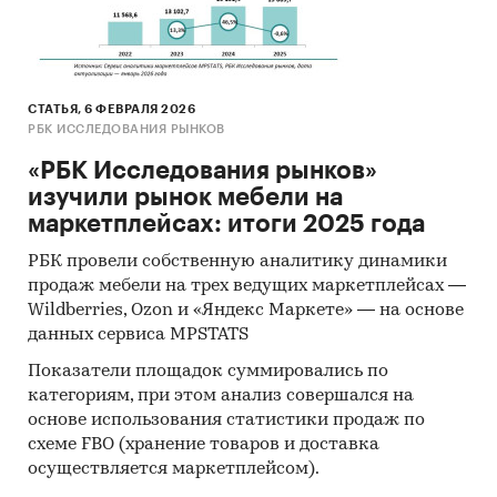
отдельные предметы мебели для детей,
детскую мебель (например, колыбели,
высокие детские стульчики, манежи), кроме
детских колясок.
СТАТЬЯ, 6 ФЕВРАЛЯ 2026
РБК ИССЛЕДОВАНИЯ РЫНКОВ
Прочая мебель
(без сегментации по видам):
тумбочки, полки, стеллажи, раскладушки,
«РБК Исследования рынков»
основания для ортопедических матрасов,
изучили рынок мебели на
мебель для прихожей, шкафчики для
маркетплейсах: итоги 2025 года
ванной, экраны для ванны, шкафчики для
РБК провели собственную аналитику динамики
обуви, вешалки (напольные и настенные),
продаж мебели на трех ведущих маркетплейсах —
надувные кровати, запасные части и
Wildberries, Ozon и «Яндекс Маркете» — на основе
мебельная фурнитура
данных сервиса MPSTATS
Садовая и дачная мебель
(без сегментации
Показатели площадок суммировались по
по видам): включая мебель из различных
категориям, при этом анализ совершался на
материалов (например, металл, дерево,
основе использования статистики продаж по
пластик), в том числе плетеную мебель:
схеме FBO (хранение товаров и доставка
комплекты уличной садовой и дачной
осуществляется маркетплейсом).
мебели, скамейки, кресла, столы, шезлонги,