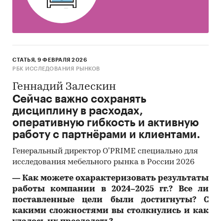
товар/услугу
или наиболее близкие товары/
услуги
- Объему розничных продаж услуг в
фактических и сопоставимых ценах
СТАТЬЯ, 9 ФЕВРАЛЯ 2026
- Объему розничных продаж
РБК ИССЛЕДОВАНИЯ РЫНКОВ
продовольственных товаров в фактических и
Геннадий Залескин
сопоставимых ценах
Сейчас важно сохранять
- Объему розничных продаж
дисциплину в расходах,
непродовольственных товаров в фактических
оперативную гибкость и активную
и сопоставимых ценах
работу с партнёрами и клиентами.
Генеральный директор O’PRIME специально для
исследования мебельного рынка в России 2026
Изучаемая категория:
―
Как можете охарактеризовать результаты
В период
2006-2020
рассмотрена
работы компании в 2024–2025 гг.? Все ли
категория
«прочая мебель»
, куда входят
поставленные цели были достигнуты? С
суммарно (без сегментации по
какими сложностями вы столкнулись и как