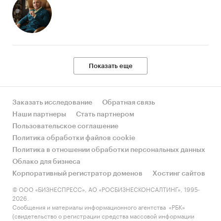
Категории:
Потребительские товары
/
Детские товары
/
Детская мебель
Потребительские товары
/
Мебель, товары для
дома и ремонта
/
Мебель
Потребительские товары
/
Товары для сада
/
Садовая мебель
Розничная торговля
Показать еще
Мебельная фурнитура
Заказать исследование
Обратная связь
Наши партнеры
Стать партнером
Пользовательское соглашение
Политика обработки файлов cookie
Политика в отношении обработки персональных данных
Облако для бизнеса
Корпоративный регистратор доменов
Хостинг сайтов
© ООО «БИЗНЕСПРЕСС», АО «РОСБИЗНЕСКОНСАЛТИНГ», 1995-
2026.
Сообщения и материалы информационного агентства «РБК»
(свидетельство о регистрации средства массовой информации