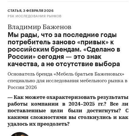
лежаки. Кроме ремонта реставрации,
СТАТЬЯ, 3 ФЕВРАЛЯ 2026
проката садовой и дачной мебели,
РБК ИССЛЕДОВАНИЯ РЫНКОВ
туристического снаряжения, украшений
Владимир Баженов
для сада.
Мы рады, что за последние годы
потребитель заново «привык» к
О компании:
российским брендам. «Сделано в
России» сегодня — это знак
Компания «Экспресс-Обзор» – с 2005 года на
качества, а не отсутствие выбора
рынке готовых исследований. Исследования,
проведенные специалистами «Экспресс-
Основатель бренда «Мебель братьев Баженовых»
Обзор», дают возможность в сжатом виде
специально для исследования мебельного рынка в
получить основную информацию и общее
России 2026
представление о ситуации на рынке.
―
Как можете охарактеризовать результаты
Полученные в ходе исследования оценки
работы компании в 2024–2025 гг.? Все ли
независимы и объективны.
поставленные цели были достигнуты? С
какими сложностями вы столкнулись и как
В портфеле компании более 2000 регулярно
удалось их преодолеть?
обновляемых исследований.