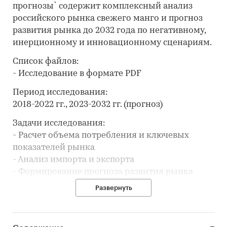
прогнозы` содержит комплексный анализ
российского рынка свежего манго и прогноз
развития рынка до 2032 года по негативному,
инерционному и инновационному сценариям.
Список файлов:
- Исследование в формате PDF
Период исследования:
2018-2022 гг., 2023-2032 гг. (прогноз)
Задачи исследования:
- Расчет объема потребления и ключевых
показателей рынка
- Анализ импорта и экспорта
- Формирование прогноза развития рынка
Развернуть
В разделах со внешней торговлей представлена
разбивка данных по ценовым сегментам:
- low-priced (низко-ценовой сегмент или