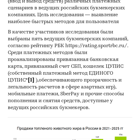
(ввод и вывод средств) различных платежных
`ФЭМИЛИ`, ООО `ВОСТОК`, ООО `ФРЕШМИКС`,
сценариев в ведущих российских букмекерских
ООО `ФРУТ ТРЕЙД`, ООО `РАДУГА`, ООО
компаниях. Цель исследования — выявление
`ВЕКТОР`
наиболее быстрых методов для пользователя
Выдержки из исследования:
В качестве участников исследования были
выбраны пять ведущих букмекерских компаний,
- Российский рынок свежего манго в
согласно рейтингу РБК https://rating.sportrbc.ru/.
последние годы показывает положительный
Среди платежных методов были
тренд.
проанализированы привязанная банковская
- Сальдо торгового баланса было
карта, привязанный счет СБП, кошелек ЦУПИС
отрицательное и составляло 47,3 тыс.т.
(собственный платежный метод ЕДИНОГО
- Лидером по импортным поставкам в 2022 г.
ЦУПИС*
[1]
),обеспечивающего прозрачность и
является Египет (более 41%), ведущий
легальность расчетов в сфере азартных игр),
поставщик свежего манго - KRMENA OFFICE
мобильные платежи, SberPay и прочие способы
- В импорте наибольшую долю занимает
пополнения и снятия средств, доступные у
сегмент middle-priced с долей 73,9%, основные
ведущих российских букмекеров.
поставки сегмента из стран: Бразилия, Перу,
Египет. Сегмент high-priced представлен долей
в 23,3% преимущественно из стран: Китай,
Перу, Египет.