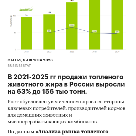
- Большую часть продукции российских
экспортеров покупает Украина (более 54%),
крупнейший покупатель - FRUIT WILL
Данные игроков ВЭД:
Также в исследовании представлена
информация об участниках ВЭД с объемами
поставок:
- Рейтинг крупнейших российских импортеров
СТАТЬЯ, 5 АВГУСТА 2026
BUSINESSTAT
и зарубежных поставщиков
- Рейтинг ведущих российских экспортеров и
В 2021-2025 гг продажи топленого
зарубежных покупателей
животного жира в России выросли
на 63% до 156 тыс тонн.
Единицы измерения:
Количественные показатели в отчете
Рост обусловлен увеличением спроса со стороны
рассчитаны в тоннах, стоимостные - в
ключевых потребителей: производителей кормов
долларах
для домашних животных и
мясоперерабатывающих комбинатов.
География исследования:
По данным
«Анализа рынка топленого
РФ, федеральные округа и регионы РФ, страны