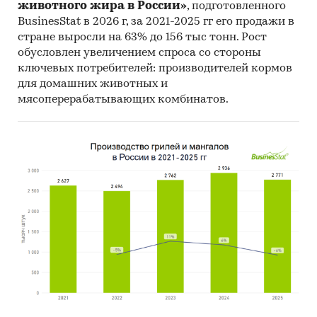
животного жира в России»
, подготовленного
мира
BusinesStat в 2026 г, за 2021-2025 гг его продажи в
Категории:
Потребительские товары
/
...
/
стране выросли на 63% до 156 тыс тонн. Рост
Фрукты
/
Манго
обусловлен увеличением спроса со стороны
Сельское хозяйство
/
...
/
Фрукты
/
Манго
ключевых потребителей: производителей кормов
Россия
для домашних животных и
мясоперерабатывающих комбинатов.