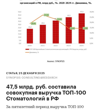
Краткие выводы
Источники информации:
Базы данных государственных органов
статистики
Базы данных Федеральной налоговой
службы
Открытые источники (сайты, порталы)
Официальные интернет-порталы правовой
информации
Отчетность эмитентов
СТАТЬЯ, 25 ДЕКАБРЯ 2025
SYNOPSIS CONSULTING&RESEARCH
Сайты компаний
47,5 млрд. руб. составила
Архивы СМИ
совокупная выручка ТОП-100
Региональные и федеральные СМИ
Стоматологий в РФ
Инсайдерские источники
За пятилетний период выручка ТОП-100