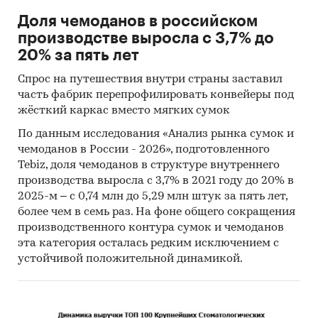
аналогичных изделий из кожи и других
материалов; производство шорно-седельных и
Доля чемоданов в российском
других изделий из кожи»: профили участников
производстве выросла с 3,7% до
базы предприятий ТОП-100
20% за пять лет
Контактная информация ТОП-100
Спрос на путешествия внутри страны заставил
предприятий отрасли «Производство
часть фабрик перепрофилировать конвейеры под
жёсткий каркас вместо мягких сумок
чемоданов, дамских сумок и аналогичных
изделий из кожи и других материалов;
По данным исследования «Анализ рынка сумок и
производство шорно-седельных и других
чемоданов в России - 2026», подготовленного
изделий из кожи»
Tebiz, доля чемоданов в структуре внутреннего
производства выросла с 3,7% в 2021 году до 20% в
Региональное распределение ТОП-100
2025-м – c 0,74 млн до 5,29 млн штук за пять лет,
предприятий отрасли «Производство
более чем в семь раз. На фоне общего сокращения
чемоданов, дамских сумок и аналогичных
производственного контура сумок и чемоданов
изделий из кожи и других материалов;
эта категория осталась редким исключением с
производство шорно-седельных и других
устойчивой положительной динамикой.
изделий из кожи»
Оценка степени конкурентной концентрации