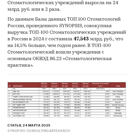
Стоматологических учреждений выросла на 24
Специализированные аналитические
млрд. руб. или в 2 раза.
порталы
По данным Базы данных ТОП 100 Стоматологий
Методы:
России, проведенного SYNOPSIS, совокупная
выручка ТОП-100 Стоматологических учреждений
Кабинетное исследование. Поиск и анализ
в России в 2024 г составила
47,543
млрд. руб., что
информации из различных источников,
на 14,5% больше, чем годом ранее. В ТОП-100
проведение расчетов. Статистика и
Стоматологический вошли учреждения с
аналитика
основным ОКВЭД 86.23 «Стоматологическая
практика».
[1]
Без учета ИП
[2]
По выручке юр.лиц по ОКВЭД2 15.12, без
учета ИП.
Категории:
Потребительские товары
/
Одежда, обувь, аксессуары
/
Сумки и чемоданы
Промышленность
/
...
/
Сумки и чемоданы
/
СТАТЬЯ, 24 МАРТА 2025
Чемоданы
SYNOPSIS CONSULTING&RESEARCH
База ТОП-100