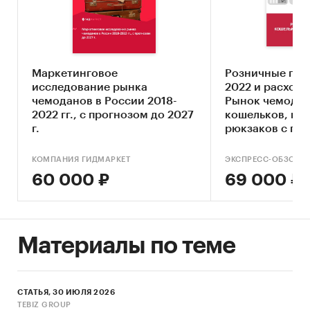
по выручке, зарегистрированных в ОКВЭД2
15.12 «Производство чемоданов, дамских
сумок и аналогичных изделий из кожи и
других материалов; производство шорно-
Маркетинговое
Розничные про
седельных и других изделий из кожи»
исследование рынка
2022 и расходы
чемоданов в России 2018-
Рынок чемодан
Оценка размеров выручки и темпов
2022 гг., с прогнозом до 2027
кошельков, шк
прироста выручки
г.
рюкзаков с пр
2026
Составление описания участников базы и
КОМПАНИЯ ГИДМАРКЕТ
ЭКСПРЕСС-ОБЗОР
актуализация их контактной информации
60 000 ₽
69 000 ₽
Оценка конкурентной концентрации
Географическое распределение
предприятий отрасли
Материалы по теме
Основные блоки исследования:
База ТОП-100
[2]
предприятий отрасли
«Производство чемоданов, дамских сумок и
СТАТЬЯ, 30 ИЮЛЯ 2026
TEBIZ GROUP