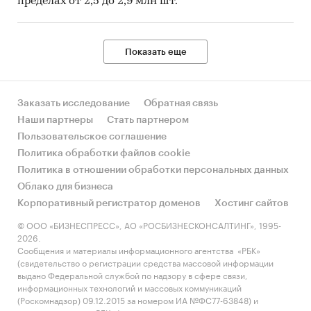
пределах от 2,5 до 2,9 млн шт.
1. В 2020-2021 гг. произошло незначительное
сокращение количества игроков рынка, в
основном за счет традиционных агентств, не
Показать еще
сумевших адаптироваться к новым условиям.
2. Резкое сокращение проводимых
мероприятий в 2020 году.
Заказать исследование
Обратная связь
Наши партнеры
Стать партнером
3. Количество мероприятий в 2021 г.
Пользовательское соглашение
значительно восстановилось, но существенно
Политика обработки файлов cookie
сократились бюджеты (особенно средние) и
Политика в отношении обработки персональных данных
сроки реализации проектов.
Облако для бизнеса
4. Снижение общей рентабельности бизнеса.
Корпоративный регистратор доменов
Хостинг сайтов
© ООО «БИЗНЕСПРЕСС», АО «РОСБИЗНЕСКОНСАЛТИНГ», 1995-
2026.
Сообщения и материалы информационного агентства «РБК»
Сегментация рынка и потребителей event-
(свидетельство о регистрации средства массовой информации
услуг в России
выдано Федеральной службой по надзору в сфере связи,
информационных технологий и массовых коммуникаций
Рынок представлен как крупными, так и
(Роскомнадзор) 09.12.2015 за номером ИА №ФС77-63848) и