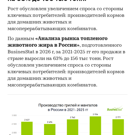
выражении.
Рост обусловлен увеличением спроса со стороны
Допуская, что темпы роста после пандемии
ключевых потребителей: производителей кормов
COVID-19 сохранились в 2022 году, можно
для домашних животных и
констатировать, что оценочный объем рынка
мясоперерабатывающих комбинатов.
event-индустрии в Москве составляет *** млрд
По данным
«Анализа рынка топленого
руб. , что на ***% превышает значение 2019 года.
животного жира в России»
, подготовленного
Среднегодовой темп роста индустрии
BusinesStat в 2026 г, за 2021-2025 гг его продажи в
оценивается в ***%.
стране выросли на 63% до 156 тыс тонн. Рост
обусловлен увеличением спроса со стороны
Диаграмма 1. Прогноз развития рынка event-
ключевых потребителей: производителей кормов
услуг и BTL мероприятий в Москве и
для домашних животных и
Московской области, млрд руб., 2022-2027 гг.
мясоперерабатывающих комбинатов.
***
Ожидается, что в ближайшие 5 лет объем
рынка event-услуг и BTL мероприятий в
Москве и Московской области будет иметь
растущий характер. В 2023 году размер рынка
составит *** млрд руб., а к концу 2027 г.