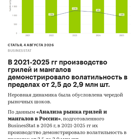
достигнет значения в *** млрд руб. Таким
образом, рост рынка в ближайшие 5 лет
составит ***% по сравнению со значениями
2022 года.
В целом проведенные расчеты соответствуют
существующим тенденциям. В целом за
СТАТЬЯ, 4 АВГУСТА 2026
BUSINESSTAT
последние десятилетия наблюдается
тенденция постоянного повышения спроса на
В 2021-2025 гг производство
event-услуги и BTL мероприятия и увеличения
грилей и мангалов
количества участников рынка. Исключением
демонстрировало волатильность в
стал 2020 г., основными сдерживающими
пределах от 2,5 до 2,9 млн шт.
факторами в этом периоде стали введение
Неровная динамика была обусловлена чередой
локдаунов, QR-кодов, ограничения на
рыночных шоков.
проведение массовых мероприятий,
По данным
«Анализа рынка грилей и
неопределенность ситуации с пандемией и т.д.
мангалов в России»
, подготовленного
Постковидный период можно
BusinesStat в 2026 г, в 2021-2025 гг их
охарактеризовать такими общими факторами:
производство демонстрировало волатильность в