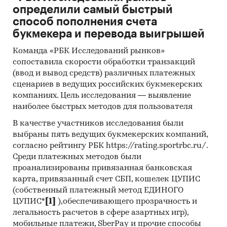
пользоваться ИТ-платформой составляет ***
определили самый быстрый
семей. Максимальное количество заказов в
способ пополнения счета
день через платформу может составлять *** ед.
букмекера и перевода выигрышей
5. Максимальное количество исполнителей и
Команда «РБК Исследований рынков»
медийных личностей, представленных на
сопоставила скорости обработки транзакций
платформе, оценивается в *** ед., из которых
(ввод и вывод средств) различных платежных
категории «Музыкальная программа» и
сценариев в ведущих российских букмекерских
«Ведущие» занимают ***% от общего
компаниях. Цель исследования — выявление
наиболее быстрых методов для пользователя
количества.
В качестве участников исследования были
Конкурентное окружение:
веб-портал
выбраны пять ведущих букмекерских компаний,
event.ru и агентства по организации
согласно рейтингу РБК https://rating.sportrbc.ru/.
мероприятий.
Среди платежных методов были
проанализированы привязанная банковская
Финансовые показатели проекта:
карта, привязанный счет СБП, кошелек ЦУПИС
Показатель
Ед.
Значение
(собственный платежный метод ЕДИНОГО
изм.
ЦУПИС*
[1]
),обеспечивающего прозрачность и
легальность расчетов в сфере азартных игр),
Необходимые инвестиции
тыс.
29 550
мобильные платежи, SberPay и прочие способы