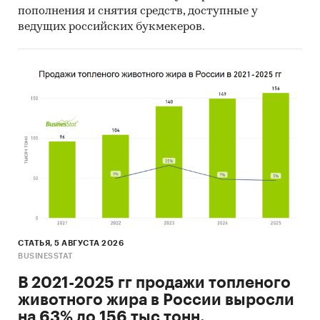
руб.
пополнения и снятия средств, доступные у
ведущих российских букмекеров.
NPV
тыс.
***
руб.
Индекс прибыльности (PI)
раз
11,97
IRR
%
***
Срок окупаемости
мес.
16
Дисконтированный срок
мес.
***
окупаемости
Выдержки из исследования
Анализ рынка event-услуг в Москве
СТАТЬЯ, 5 АВГУСТА 2026
Проект будет изначально запущен в Москве и
BUSINESSTAT
Московской области, далее – по всей России.
В 2021-2025 гг продажи топленого
Целесообразно оценить объем московского
животного жира в России выросли
рынка event-индустрии в денежном
на 63% до 156 тыс тонн.