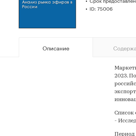
Срок предоставлени
ID: 75006
Описание
Содерж
Маркети
2023. П
российс
экспорт
иннова
Список 
- Иссле
Период 