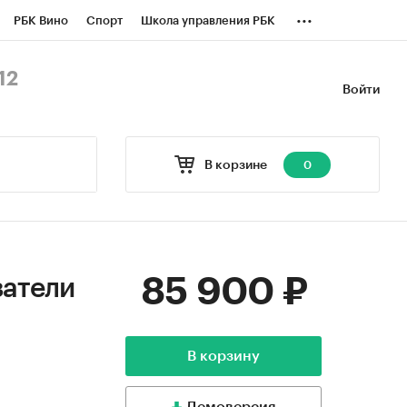
...
РБК Вино
Спорт
Школа управления РБК
БК Бизнес-среда
Дискуссионный клуб
12
Войти
оверка контрагентов
Политика
В корзине
0
85 900 ₽
затели
В корзину