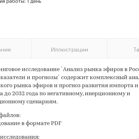
я работы: 1 день
ание
Иллюстрации
Т
нговое исследование `Анализ рынка эфиров в Рос
оказатели и прогнозы` содержит комплексный ана
кого рынка эфиров и прогноз развития импорта и
а до 2032 года по негативному, инерционному и
ционному сценариям.
файлов:
дование в формате PDF
исследования: