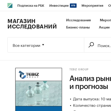
Подписка на РБК
Инвестиции
Мероприятия
О
РБК Образование
РБК Курсы
РБК Life
Тренды
В
МАГАЗИН
Исследования
Мероп
ИССЛЕДОВАНИЙ
Бизнес-планы
Акции
Исследования
Кредитные рейтинги
Франшизы
Га
Экономика
Бизнес
Технологии и медиа
Финансы
Все категории
TEBIZ GROUP
Анализ рынк
и прогнозы
Дата выпуска: 10 м
Количество страниц