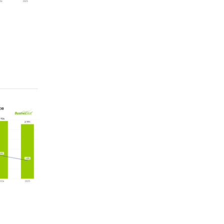
AL CO.,
LTD,
ANMU
CO.,
 A.S.,
 LTD,
O., LTD
:
АО
А`,
ДМЭ