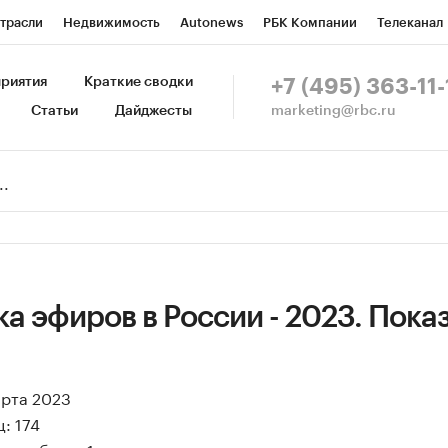
трасли
Недвижимость
Autonews
РБК Компании
Телеканал
изионеры
Национальные проекты
Город
Стиль
Крипто
Р
риятия
Краткие сводки
+7 (495) 363-11-
marketing@rbc.ru
Статьи
Дайджесты
зета
Спецпроекты СПб
Конференции СПб
Спецпроекты
Пр
Рынок наличной валюты
а эфиров в России - 2023. Пока
арта 2023
: 174