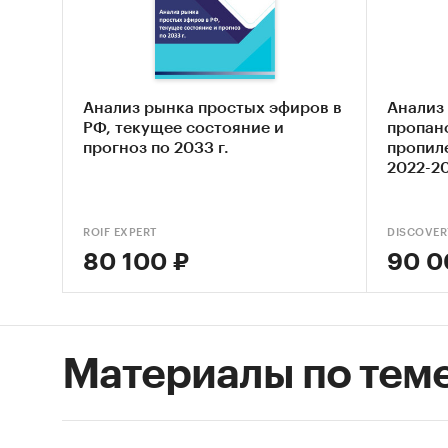
циклоте
нитроз
- Прост
сульфир
Анализ рынка простых эфиров в
Анализ 
- Прост
РФ, текущее состояние и
пропан
диэтил
прогноз по 2033 г.
пропиле
2022-20
- Прочи
диэтил
- Этила
ROIF EXPERT
DISCOVER
- Винил
80 100 ₽
90 0
- Н-бут
- Прочи
- Трис(
- Прочи
Материалы по тем
галоген
нитроз
- Парат