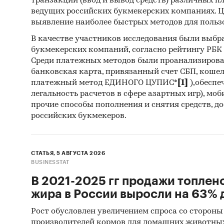
транзакций (ввод и вывод средств) различных п
ведущих российских букмекерских компаниях. Ц
В разде
выявление наиболее быстрых методов для польз
DOW, WA
В качестве участников исследования были выбр
LOTTE F
букмекерских компаний, согласно рейтингу РБК htt
MECELLO
Среди платежных методов были проанализиров
TECPOLY
банковская карта, привязанный счет СБП, коше
платежный метод ЕДИНОГО ЦУПИС*
[1]
),обеспе
BLANOSE
легальность расчетов в сфере азартных игр), мо
CELLOSO
прочие способы пополнения и снятия средств, д
российских букмекеров.
В разде
SHANDO
MIZUDAH
СТАТЬЯ, 5 АВГУСТА 2026
SHANDON
BUSINESSTAT
KG, CHO
В 2021-2025 гг продажи топлен
FOOD IN
жира в России выросли на 63% д
SHANDON
KIMYA I
Рост обусловлен увеличением спроса со стороны
производителей кормов для домашних животны