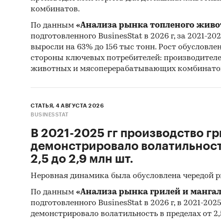
LTD, TI
комбинатов.
LTD , H
INTERNA
По данным
«Анализа рынка топленого живо
подготовленного BusinesStat в 2026 г, за 2021-20
BASF S
выросли на 63% до 156 тыс тонн. Рост обусловле
GROUP C
стороны ключевых потребителей: производител
SCANDIN
животных и мясоперерабатывающих комбинато
XUANCH
LTD, SU
HANGZH
СТАТЬЯ, 4 АВГУСТА 2026
BARENTZ 
BUSINESSTAT
В 2021-2025 гг производство гр
В разде
демонстрировало волатильность
ООО `Н
2,5 до 2,9 млн шт.
`ОМСКИ
`НЕВИН
Неровная динамика была обусловлена чередой 
ООО `Д
По данным
«Анализа рынка грилей и мангал
`СТЕРЛ
подготовленного BusinesStat в 2026 г, в 2021-202
`СТАВР
демонстрировало волатильность в пределах от 2,5