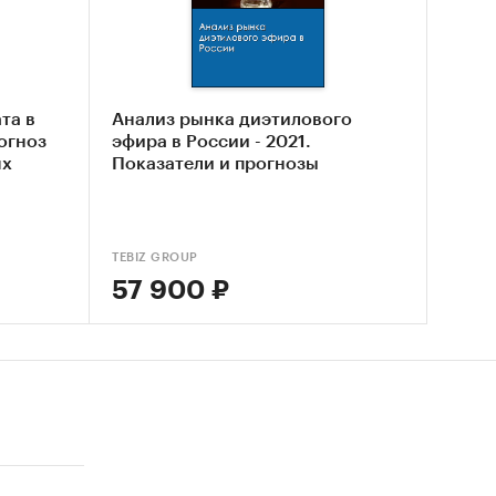
водные
та в
Анализ рынка диэтилового
рогноз
эфира в России - 2021.
ях
Показатели и прогнозы
или
TEBIZ GROUP
57 900 ₽
х