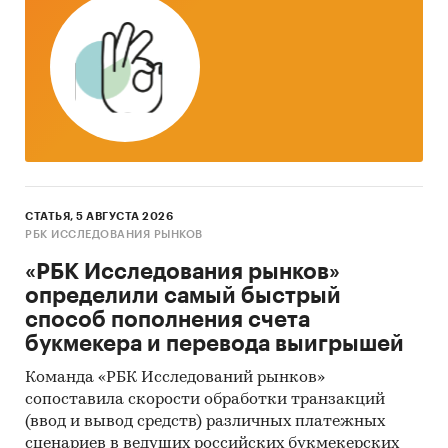
провели
интервью с производителями
и
получили сведения как о них самих, так и о
деятельности их конкурентов.
Mystery-Shopping
с производителями:
кроме
того, информацию об объемах производства и
ценах мы получили, вступив в
переговоры
с
производителями
в завуалированной форме
(Mystery-Shopping)
от имени потенциального
заказчика.
СТАТЬЯ, 5 АВГУСТА 2026
РБК ИССЛЕДОВАНИЯ РЫНКОВ
Мониторинг документов:
в качестве
«РБК Исследования рынков»
основных методов анализа данных выступают
определили самый быстрый
так называемые (1) Традиционный
способ пополнения счета
(качественный) контент-анализ интервью и
букмекера и перевода выигрышей
документов и (2) Квантитативный
(количественный) анализ с применением
Команда «РБК Исследований рынков»
пакетов программ, к которым имеет доступ
сопоставила скорости обработки транзакций
(ввод и вывод средств) различных платежных
наше агентство.
сценариев в ведущих российских букмекерских