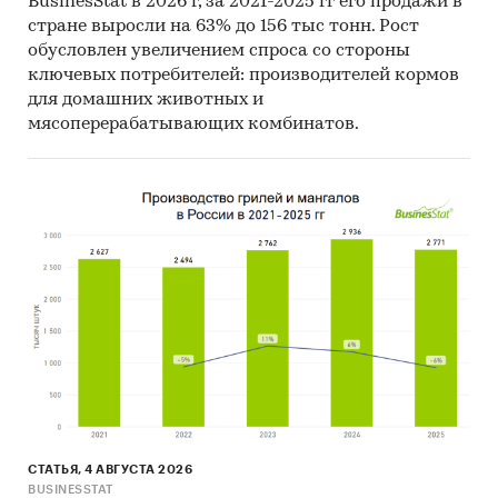
BusinesStat в 2026 г, за 2021-2025 гг его продажи в
Материалы Всемирного банка (World Bank).
стране выросли на 63% до 156 тыс тонн. Рост
обусловлен увеличением спроса со стороны
Материалы ВТО (World Trade Organization).
ключевых потребителей: производителей кормов
Материалы Организации экономического
для домашних животных и
мясоперерабатывающих комбинатов.
сотрудничества и развития (Organization for
Economic Cooperation and Development).
Материалы International Trade Centre.
Материалы Index Mundi.
Результаты исследований DISCOVERY
Research Group.
Объем и структура выборки
Процедура контент-анализа документов не
предполагает расчета объема выборочной
совокупности. Обработке и анализу подлежат
все доступные исследователю документы.
СТАТЬЯ, 4 АВГУСТА 2026
BUSINESSTAT
К отчету прилагается обработанная и