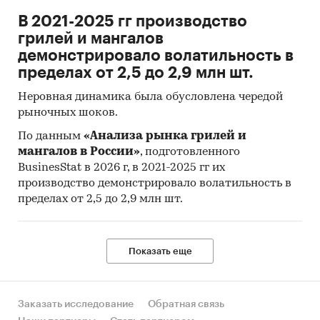
пригодная к дальнейшему использованию
база
В 2021-2025 гг производство
данных с подробной информацией об
грилей и мангалов
импорте в Россию и экспорте из
демонстрировало волатильность в
России
лазерных сенсоров и датчиков
.
База
пределах от 2,5 до 2,9 млн шт.
включает в себя большое число различных
Неровная динамика была обусловлена чередой
показателей:
рыночных шоков.
Производитель
По данным
«Анализа рынка грилей и
мангалов в России»
, подготовленного
Год импорта/экспорта
BusinesStat в 2026 г, в 2021-2025 гг их
Месяц импорта/экспорта
производство демонстрировало волатильность в
пределах от 2,5 до 2,9 млн шт.
Страны получатели, отправители и
производители товара
Объем импорта и экспорта в натуральном
Показать еще
выражении
Объем импорта и экспорта в стоимостном
выражении
Заказать исследование
Обратная связь