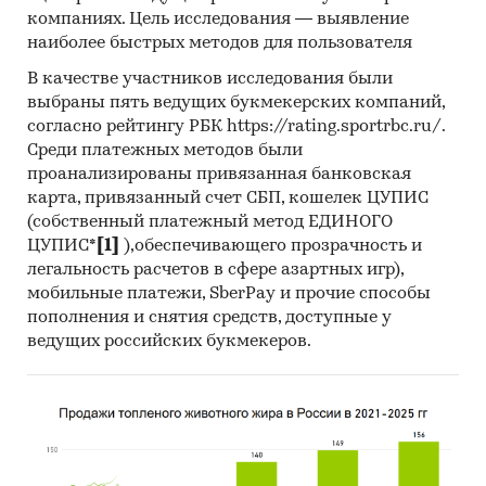
Контент-анализ выполняется в рамках
компаниях. Цель исследования — выявление
проведения Desk Research (кабинетное
наиболее быстрых методов для пользователя
исследование). В общем виде целью
В качестве участников исследования были
кабинетного исследования является
выбраны пять ведущих букмекерских компаний,
проанализировать ситуацию на рынке
согласно рейтингу РБК https://rating.sportrbc.ru/.
лазерных сенсоров и датчиков и получить
Среди платежных методов были
(рассчитать) показатели, характеризующие его
проанализированы привязанная банковская
состояние в настоящее время и в будущем.
карта, привязанный счет СБП, кошелек ЦУПИС
(собственный платежный метод ЕДИНОГО
Источники получения информации
ЦУПИС*
[1]
),обеспечивающего прозрачность и
легальность расчетов в сфере азартных игр),
Базы данных Федеральной Таможенной
мобильные платежи, SberPay и прочие способы
службы РФ, ФСГС РФ (Росстат).
пополнения и снятия средств, доступные у
Материалы DataMonitor, EuroMonitor,
ведущих российских букмекеров.
Eurostat.
Печатные и электронные деловые и
специализированные издания,
аналитические обзоры.