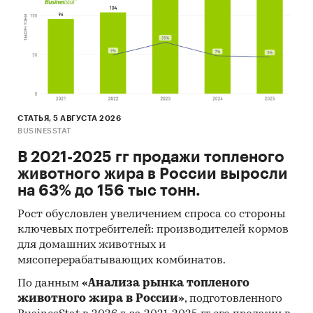
Ресурсы сети Интернет в России и мире.
Экспертные опросы.
Материалы участников отечественного и
мирового рынков.
Результаты исследований маркетинговых и
консалтинговых агентств.
СТАТЬЯ, 5 АВГУСТА 2026
Материалы отраслевых учреждений и базы
BUSINESSTAT
данных.
В 2021-2025 гг продажи топленого
животного жира в России выросли
Результаты ценовых мониторингов.
на 63% до 156 тыс тонн.
Материалы и базы данных статистики ООН
(United Nations Statistics Division:
Рост обусловлен увеличением спроса со стороны
Commodity Trade Statistics, Industrial
ключевых потребителей: производителей кормов
для домашних животных и
Commodity Statistics, Food and Agriculture
мясоперерабатывающих комбинатов.
Organization и др.).
По данным
«Анализа рынка топленого
Материалы Международного Валютного
животного жира в России»
, подготовленного
Фонда (International Monetary Fund).