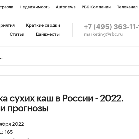
трасли
Недвижимость
Autonews
РБК Компании
Телеканал
изионеры
Национальные проекты
Город
Стиль
Крипто
Р
риятия
Краткие сводки
+7 (495) 363-11-
marketing@rbc.ru
Статьи
Дайджесты
зета
Спецпроекты СПб
Конференции СПб
Спецпроекты
Пр
Рынок наличной валюты
а сухих каш в России - 2022.
 и прогнозы
тября 2022
: 165