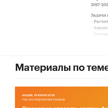
2017-202
Задачи 
- Расче
- Анали
- Соста
- Анали
- Форми
В разде
АО `РУС
Материалы по тем
`РЕСУР
МЕЛЬНИ
`ЮНИФЛ
`АНГСТ
`НОВАП
AКЦИЯ, 19 ИЮНЯ 2026
РБК ИССЛЕДОВАНИЯ РЫНКОВ
`ЭВЕРЕ
`ИНФАП