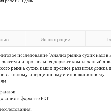
я работы: 1 день
ание
Иллюстрации
Т
нговое исследование `Анализ рынка сухих каш в 
оказатели и прогнозы` содержит комплексный ана
кого рынка сухих каш и прогноз развития рынка д
 негативному, инерционному и инновационному
ям.
файлов:
дование в формате PDF
исследования: