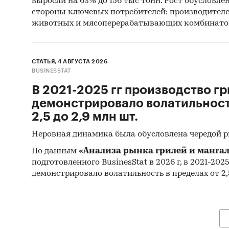
выросли на 63% до 156 тыс тонн. Рост обусловле
- На ро
стороны ключевых потребителей: производител
животных и мясоперерабатывающих комбинато
выражен
- В стр
превыша
СТАТЬЯ, 4 АВГУСТА 2026
торгово
BUSINESSTAT
- Главн
В 2021-2025 гг производство гр
являютс
демонстрировало волатильность
`ВБД`.
2,5 до 2,9 млн шт.
- Лучши
Западны
Неровная динамика была обусловлена чередой 
тыс.т п
По данным
«Анализа рынка грилей и мангал
- Лидер
подготовленного BusinesStat в 2026 г, в 2021-202
(более 
демонстрировало волатильность в пределах от 2,5
KOLINSKA
- В имп
долей 5
Швеция,