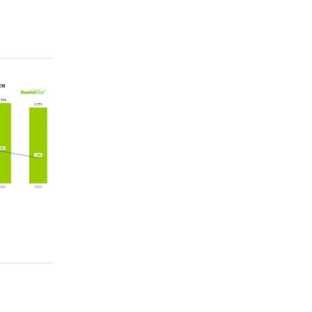
водство
 т.
 АО
еверо-
м 11,8
вения
ROGA
iced с
ия,
в 27,7%