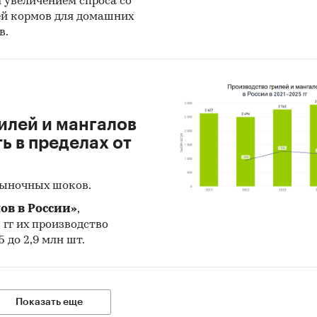
н увеличением спроса со
ссийском рынке сухих каш в последние годы нет
ей кормов для домашних
в.
ного тренда.
уктуре рынка сухих каш в 2021 г. внутреннее произ
ло объем импортных поставок в 8,4 раз, а сальдо
го баланса было положительное и составляло 1256,8
ыми игроками среди российских производителей
илей и мангалов
я АО `РУССКИЙ ПРОДУКТ`, ООО `НЕСТЛЕ РОССИЯ`,
 в пределах от
е производственные показатели демонстрирует С
й ФО с объемом выпуска продукции, составляющи
рыночных шоков.
родукции.
ов в России»
,
ом по импортным поставкам в 2021 г. является Сло
5 гг их производство
84%), ведущий поставщик сухих каш - ATLANTIC D
 до 2,9 млн шт.
 D.O.O. (85%).
орте наибольшую долю занимает сегмент middle-pr
3,4%, основные поставки сегмента из стран: Словен
Показать еще
 Хорватия. Сегмент high-priced представлен долей 