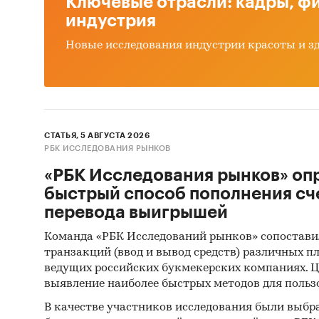
Ключевые отрасли: кадры, фи
ДЕТСКО
индустрия
Новые исследования индустрии красоты и з
В разде
по цено
- low-p
предло
- middl
СТАТЬЯ, 5 АВГУСТА 2026
- high-
РБК ИССЛЕДОВАНИЯ РЫНКОВ
В разде
«РБК Исследования рынков» оп
BEBI PR
быстрый способ пополнения сч
NATURE'
перевода выигрышей
BENLIA
Команда «РБК Исследований рынков» сопостави
транзакций (ввод и вывод средств) различных п
В разде
ведущих российских букмекерских компаниях. Ц
ATLANTI
выявление наиболее быстрых методов для польз
NUTRIT
В качестве участников исследования были выбр
DECJE H