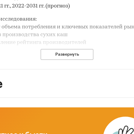
1 гг., 2022-2031 гг. (прогноз)
исследования:
т объема потребления и ключевых показателей ры
з производства сухих каш
вление рейтинга производителей
з импорта и экспорта
Развернуть
рование прогноза развития рынка
ле `Ведущие производители` рассмотрены компан
СКИЙ ПРОДУКТ`, ООО `НЕСТЛЕ РОССИЯ`, АО `ВБД`
е
С`, ООО `МИСТРАЛЬ ТРЕЙДИНГ`, АО `ПЕТЕРБУРГС
ЧНЫЙ КОМБИНАТ`, ООО `ЮНИГРЭЙН`, ООО
ЭЙКС`, ООО `РК ЕВРОПРЕСТИЖ`, ООО `КОМПАНИ
РЕМ ТРЕЙДИНГ`, АО КОМПАНИЯ `ПРОКСИМА`, ОО
РОДУКТ АГ`, ООО `ТД-ХОЛДИНГ`, ООО `МЕДПОЛ`, 
СТ`, ООО `ОБЪЕДИНЕНИЕ `СОЮЗПИЩЕПРОМ`, ЗАО
РИМ`, ООО `ПОЛИНКА`, ООО `ИВАНОВСКИЙ КОМ