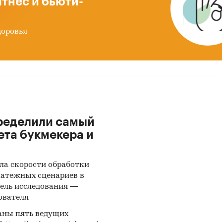
тнес и бьюти-
ГО ПИТАНИЯ`, ООО `АРЧЕДА-ПРОДУКТ`
доровья
лах со внешней торговлей представлена разбивка
вым сегментам:
riced (низко-ценовой сегмент или сегмент эконом
жений);
e-priced (средне-ценовой сегмент);
priced (высоко-ценовой сегмент).
ле `Импорт` рассмотрены бренды:
ределили самый
EMIUM, БИБИКАША, SEMPER, KABRITA, БЕБИ СИТТЕ
ета букмекера и
S PATH, NORDIC, REMEDIA, ELOVENA, BOMBUS, RUD
N FOOD, VIFON, MORNFLAKE, RAINBOW, CEM PORCE
ла скорости обработки
латежных сценариев в
ле `Импорт` рассмотрены зарубежные поставщики
ель исследования —
C DROGA KOLINSKA D.O.O., TOPFER GMBH, HYPROCA
ователя
ION EAST LTD, GITTIS NATURPRODUCTE GMBH, FAB
аны пять ведущих
RANE D.O.O., RAISIO NUTRITION LTD, URBIS INTERN