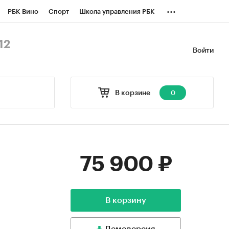
...
РБК Вино
Спорт
Школа управления РБК
БК Бизнес-среда
Дискуссионный клуб
12
Войти
оверка контрагентов
Политика
В корзине
0
75 900 ₽
В корзину