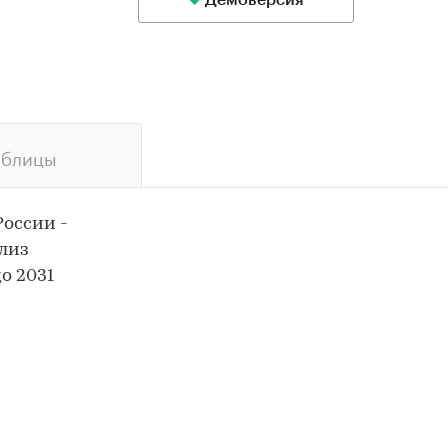
Демоверсия
аблицы
России -
лиз
о 2031