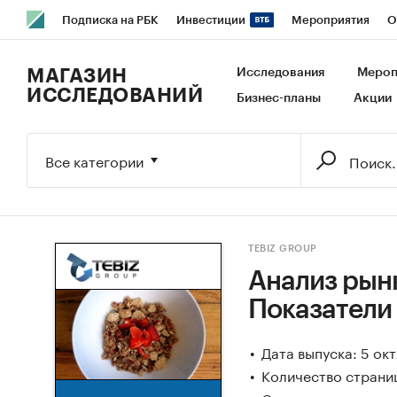
Подписка на РБК
Инвестиции
Мероприятия
О
РБК Образование
РБК Курсы
РБК Life
Тренды
В
МАГАЗИН
Исследования
Мероп
ИССЛЕДОВАНИЙ
Бизнес-планы
Акции
Исследования
Кредитные рейтинги
Франшизы
Га
Экономика
Бизнес
Технологии и медиа
Финансы
Все категории
TEBIZ GROUP
Анализ рынк
Показатели
Дата выпуска: 5 ок
Количество страниц