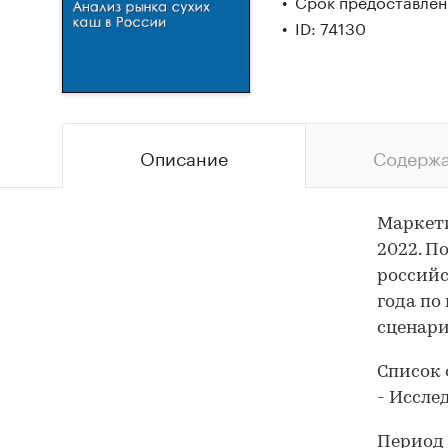
Срок предоставлени
ID: 74130
Описание
Содерж
Маркети
2022. П
российс
года по
сценари
Список 
- Иссле
Период 