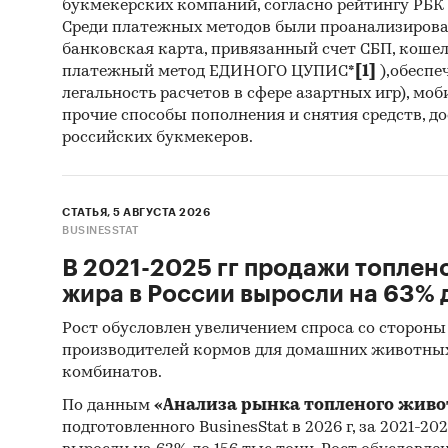
букмекерских компаний, согласно рейтингу РБК htt
MARKETI
Среди платежных методов были проанализиров
BRATESK
банковская карта, привязанный счет СБП, коше
DMHERME
платежный метод ЕДИНОГО ЦУПИС*
[1]
),обеспе
легальность расчетов в сфере азартных игр), мо
BENLIAN
прочие способы пополнения и снятия средств, д
LTD, VI
российских букмекеров.
NINETE
В разде
СТАТЬЯ, 5 АВГУСТА 2026
ООО `НЕ
BUSINESSTAT
`ПЕТЕР
В 2021-2025 гг продажи топлен
ООО `П
жира в России выросли на 63% д
ТРЕЙД`
`САРАТО
Рост обусловлен увеличением спроса со стороны
`ЭЙПИЭЛ
производителей кормов для домашних животны
комбинатов.
`ЛОГИС
ООО `А
По данным
«Анализа рынка топленого живо
подготовленного BusinesStat в 2026 г, за 2021-20
Выдержк