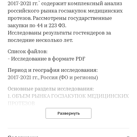
2017-2021 гг.` содержит комплексный анализ
российского рынка госзакупок медицинских
протезов. Рассмотрены государственные
закупки по 44 и 223 ФЗ.
Исследованы результаты гостендеров за
последние несколько лет.
Список файлов:
- Исследование в формате PDF
Период и география исследования:
2017-2021 гг., Россия (ФО и регионы)
Основные разделы исследования:
1. ОБЪЕМ РЫНКА ГОСЗАКУПОК МЕДИЦИНСКИХ
ПРОТЕЗОВ
По годам, по месяцам. Объем по количеству и
Развернуть
по стоимости. Количество исполненных
контрактов. Ежемесячные цены. Динамика
объемов и мониторинг трендов, средних цен и