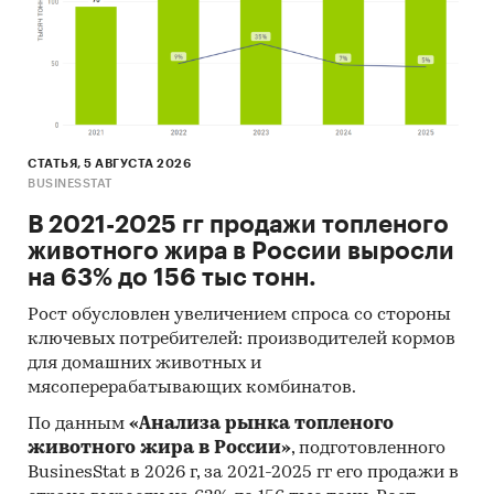
участвующих или планирующих участвовать в
государственных торгах показано
средневзвешенное отклонение итоговой
стоимости контрактов от их начальной
максимальной цены. Покупателям работы
предоставляется выгрузка в формате MS Excel.
СТАТЬЯ, 5 АВГУСТА 2026
Параметры выгрузки могут быть
BUSINESSTAT
скорректированы по запросу заказчика.
В 2021-2025 гг продажи топленого
Профили крупнейших производителей
животного жира в России выросли
сухих молочных смесей для детей раннего
на 63% до 156 тыс тонн.
возраста
Рост обусловлен увеличением спроса со стороны
В работе представлены профили крупнейших
ключевых потребителей: производителей кормов
компаний-производителей сухих молочных
для домашних животных и
мясоперерабатывающих комбинатов.
смесей для детей раннего возраста.Профили
компаний показывают информацию о
По данным
«Анализа рынка топленого
динамике финансовых показателей компаний,
животного жира в России»
, подготовленного
актуальную контактную информацию,
BusinesStat в 2026 г, за 2021-2025 гг его продажи в