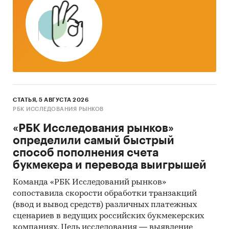
Молоко сухое и смеси сухие молочные для
детей раннего возраста
Доступна статистическая информация до
ноября 2024 года
.
Импорт и экспорт сухих молочных смесей
СТАТЬЯ, 5 АВГУСТА 2026
РБК ИССЛЕДОВАНИЯ РЫНКОВ
для детей раннего возраста
«РБК Исследования рынков»
Приведена статистическая информация о
определили самый быстрый
динамике импорта и экспорта сухих молочных
способ пополнения счета
смесей для детей раннего возраста по
букмекера и перевода выигрышей
следующи кодам ТН ВЭД:
Команда «РБК Исследований рынков»
190110 - Детское питание, расфасованное
сопоставила скорости обработки транзакций
для розничной продажи (сухие каши)
(ввод и вывод средств) различных платежных
сценариев в ведущих российских букмекерских
компаниях. Цель исследования — выявление