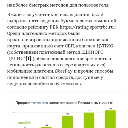
Представлена информация об объеме импорта
наиболее быстрых методов для пользователя
и экспорта за
январь 2019 - май 2024
в
В качестве участников исследования были
натуральном и денежном выражении с
выбраны пять ведущих букмекерских компаний,
детализацией в разрезе стран, а также
согласно рейтингу РБК https://rating.sportrbc.ru/.
динамика средневзвешенной стоимости.
Среди платежных методов были
проанализированы привязанная банковская
*Данные после января 2022 года могут быть
карта, привязанный счет СБП, кошелек ЦУПИС
недоступны для стран Евразийского
(собственный платежный метод ЕДИНОГО
экономического союза: Белоруссии, Армении,
ЦУПИС*
[1]
),обеспечивающего прозрачность и
Кыргызстана и Казахстана.
легальность расчетов в сфере азартных игр),
мобильные платежи, SberPay и прочие способы
Государственные закупки сухих молочных
пополнения и снятия средств, доступные у
смесей для детей раннего возраста
ведущих российских букмекеров.
В рамках главы представлена информация о
части проведенных государственных закупок
сухих молочных смесей для детей раннего
возраста 44-ФЗ и 223-ФЗ за период
с января
2017 года по декабрь 2024 года
, в которых был
определен поставщик. Для компаний