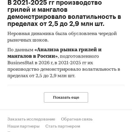
рынка) на
2025-2029 гг.
на основе
В 2021-2025 гг производство
ретроспективных данных с поправкой на
грилей и мангалов
мнения экспертов, макроэкономические
демонстрировало волатильность в
тренды, изменения в регулировании отрасли и
пределах от 2,5 до 2,9 млн шт.
т.д.
Неровная динамика была обусловлена чередой
рыночных шоков.
Фактическое количество страниц может
отличаться от указанного.
По данным
«Анализа рынка грилей и
мангалов в России»
, подготовленного
Источник: TK Solutions
BusinesStat в 2026 г, в 2021-2025 гг их
Категории:
производство демонстрировало волатильность в
Россия
Детские молочные смеси
пределах от 2,5 до 2,9 млн шт.
Сухие каши
Показать еще
Заказать исследование
Обратная связь
Наши партнеры
Стать партнером