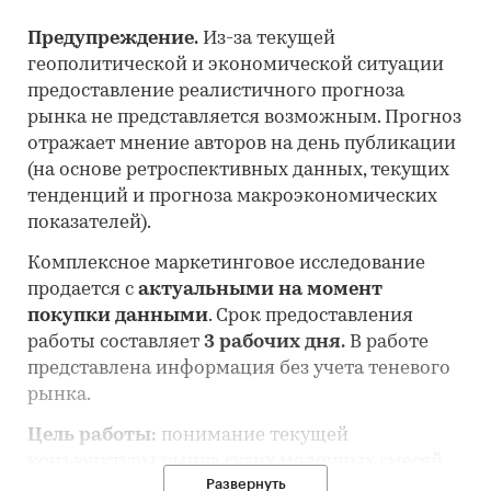
Предупреждение.
Из-за текущей
геополитической и экономической ситуации
предоставление реалистичного прогноза
рынка не представляется возможным. Прогноз
отражает мнение авторов на день публикации
(на основе ретроспективных данных, текущих
тенденций и прогноза макроэкономических
показателей).
Комплексное маркетинговое исследование
продается с
актуальными на момент
покупки данными
. Срок предоставления
работы составляет
3 рабочих дня.
В работе
представлена информация без учета теневого
рынка.
Цель работы:
понимание текущей
конъюнктуры рынка сухих молочных смесей
Развернуть
для детей раннего возраста и оценка