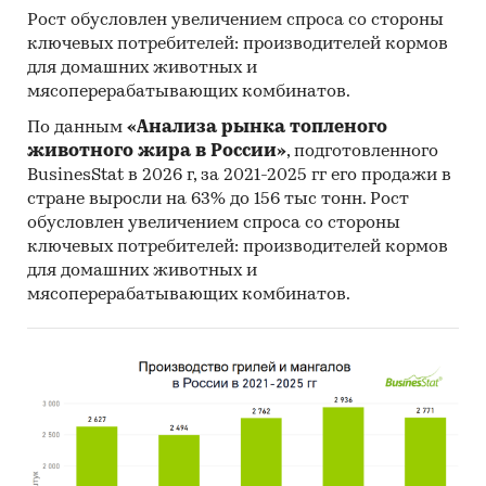
экспортеров покупает Беларусь (более 51%),
Рост обусловлен увеличением спроса со стороны
крупнейший покупатель - ZF ACTIVE SAFETY
ключевых потребителей: производителей кормов
FRANCE S.A.S.
для домашних животных и
мясоперерабатывающих комбинатов.
Данные игроков ВЭД:
Также в исследовании представлена
По данным
«Анализа рынка топленого
животного жира в России»
, подготовленного
информация об участниках ВЭД с объемами
BusinesStat в 2026 г, за 2021-2025 гг его продажи в
поставок:
стране выросли на 63% до 156 тыс тонн. Рост
- Рейтинг крупнейших российских импортеров
обусловлен увеличением спроса со стороны
и зарубежных поставщиков
ключевых потребителей: производителей кормов
- Рейтинг ведущих российских экспортеров и
для домашних животных и
зарубежных покупателей
мясоперерабатывающих комбинатов.
Единицы измерения:
Количественные показатели в отчете
рассчитаны в тоннах, стоимостные - в
долларах и рублях
География исследования:
РФ, федеральные округа и регионы РФ, страны