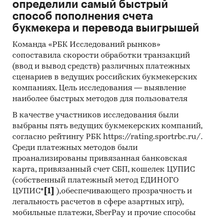
определили самый быстрый
FRIEDRICHSHAFEN AG, BLS CORP, REG AUTO
способ пополнения счета
(SHANGHAI) INDUSTRY LTD
букмекера и перевода выигрышей
В разделе `Экспорт` рассмотрены российские
Команда «РБК Исследований рынков»
экспортеры:
сопоставила скорости обработки транзакций
ООО `КИНЕШМА АУТОМОТИВ КОМПОНЕНТС`,
(ввод и вывод средств) различных платежных
АО `ЛАДА-ИМИДЖ`, АО `АВТОВАЗ`, ООО `РУСЬ-
сценариев в ведущих российских букмекерских
МАЙНИНГ`, JOHN DEERE AGRICULTURAL
компаниях. Цель исследования — выявление
HOLDINGS INC (ФИЛИАЛ), АО `ТК `АЛЬФА`, ИП
наиболее быстрых методов для пользователя
БЕРЕЗОВСКАЯ Н.Ю., ООО `ФОЛЬКСВАГЕН ГРУП
В качестве участников исследования были
РУС`, ООО `ТД `НАЧАЛО`, АО
выбраны пять ведущих букмекерских компаний,
`ВНЕШНЕТОРГОВАЯ КОМПАНИЯ `КАМАЗ`, ООО
согласно рейтингу РБК https://rating.sportrbc.ru/.
`МЕРИДИАН АНК`, ООО `ИНПЕТРО-ТРЕЙДИНГ`,
Среди платежных методов были
ООО `ВНЕШТОРГЭКСПОРТ`, ООО
проанализированы привязанная банковская
`БЕЛАВТОМАШ`, АО `ГК `СОВРЕМЕННЫЕ
карта, привязанный счет СБП, кошелек ЦУПИС
ТРАНСПОРТНЫЕ ТЕХНОЛОГИИ`, ООО
(собственный платежный метод ЕДИНОГО
`КУРГАНСПЕЦМАШ`, ООО `АВТОМОБИЛЬНЫЙ
ЦУПИС*
[1]
),обеспечивающего прозрачность и
легальность расчетов в сфере азартных игр),
ЗАВОД `ГАЗ`, ООО `СФЕРА С`, ООО
мобильные платежи, SberPay и прочие способы
`КОММЕРЧЕСКИЕ АВТОМОБИЛИ - ГРУППА ГАЗ`,