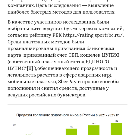
торгах показано средневзвешенное
компаниях. Цель исследования — выявление
отклонение итоговой стоимости контрактов
наиболее быстрых методов для пользователя
от их начальной максимальной цены.
В качестве участников исследования были
Покупателям работы предоставляется
выбраны пять ведущих букмекерских компаний,
выгрузка в формате MS Excel. Параметры
согласно рейтингу РБК https://rating.sportrbc.ru/.
выгрузки могут быть скорректированы по
Среди платежных методов были
запросу заказчика.
проанализированы привязанная банковская
карта, привязанный счет СБП, кошелек ЦУПИС
Профили крупнейших производителей
(собственный платежный метод ЕДИНОГО
наборов для оказания первой помощи
ЦУПИС*
[1]
),обеспечивающего прозрачность и
легальность расчетов в сфере азартных игр),
В работе представлены профили крупнейших
мобильные платежи, SberPay и прочие способы
компаний-производителей наборов для
пополнения и снятия средств, доступные у
оказания первой помощи.Профили компаний
ведущих российских букмекеров.
показывают информацию о динамике
финансовых показателей компаний,
актуальную контактную информацию,
основных учредителей и т.д.
Прогноз развития рынка наборов для