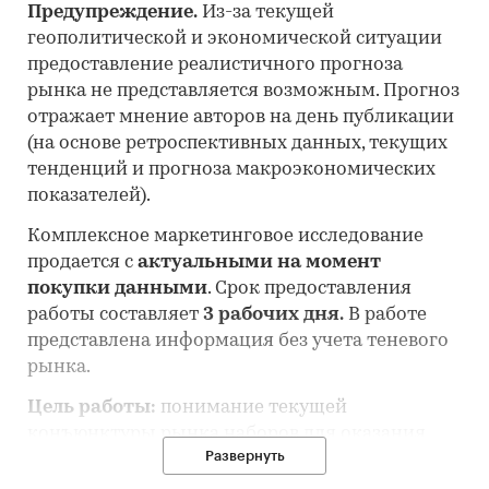
Предупреждение.
Из-за текущей
геополитической и экономической ситуации
предоставление реалистичного прогноза
рынка не представляется возможным. Прогноз
отражает мнение авторов на день публикации
(на основе ретроспективных данных, текущих
тенденций и прогноза макроэкономических
показателей).
Комплексное маркетинговое исследование
продается с
актуальными на момент
покупки данными
. Срок предоставления
работы составляет
3 рабочих дня.
В работе
представлена информация без учета теневого
рынка.
Цель работы:
понимание текущей
конъюнктуры рынка наборов для оказания
Развернуть
первой помощи и оценка перспектив его
развития.