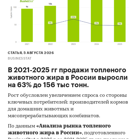
оказания первой помощи
Составлен прогноз развития рынка наборов
для оказания первой помощи (производства,
импорта, экспорта и объема рынка) на
2025-
2029 гг.
на основе ретроспективных данных с
поправкой на мнения экспертов,
макроэкономические тренды, изменения в
СТАТЬЯ, 5 АВГУСТА 2026
BUSINESSTAT
регулировании отрасли и т.д.
В 2021-2025 гг продажи топленого
Фактическое количество страниц может
животного жира в России выросли
отличаться от указанного.
на 63% до 156 тыс тонн.
Источник: TK Solutions
Рост обусловлен увеличением спроса со стороны
Категории:
ключевых потребителей: производителей кормов
Потребительские товары
/
Аптеки
/
Медицинские изделия
для домашних животных и
Россия
мясоперерабатывающих комбинатов.
Наборы для оказания первой помощи
По данным
«Анализа рынка топленого
животного жира в России»
, подготовленного