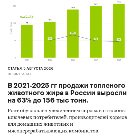
Методы:
Кабинетное исследование. Поиск и анализ
информации из различных источников,
проведение расчетов. Статистика и
аналитика
Прогноз ГидМаркет. Современные
статистические методы прогнозирования с
поправкой на мнение экспертов.
СТАТЬЯ, 5 АВГУСТА 2026
BUSINESSTAT
Отчет отражает мнение авторов и не является
В 2021-2025 гг продажи топленого
инвестиционной рекомендацией
животного жира в России выросли
Категории:
Россия
на 63% до 156 тыс тонн.
Шифер
Рост обусловлен увеличением спроса со стороны
ключевых потребителей: производителей кормов
для домашних животных и
мясоперерабатывающих комбинатов.