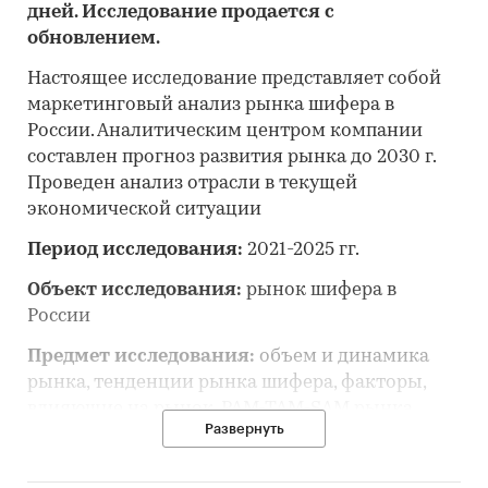
дней. Исследование продается с
обновлением.
Настоящее исследование представляет собой
маркетинговый анализ рынка шифера в
России. Аналитическим центром компании
составлен прогноз развития рынка до 2030 г.
Проведен анализ отрасли в текущей
экономической ситуации
Период исследования:
2021-2025 гг.
Объект исследования:
рынок шифера в
России
Предмет исследования:
объем и динамика
рынка, тенденции рынка шифера, факторы,
влияющие на рынок, PAM-TAM-SAM рынка,
Развернуть
основные конкуренты, потребители, цены,
оценка инвестиционной привлекательности,
прогноз развития рынка