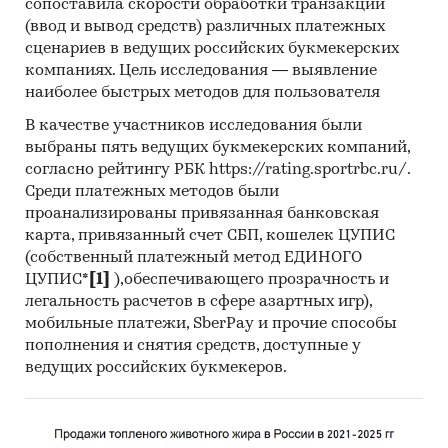
сопоставила скорости обработки транзакций
Источники информации:
(ввод и вывод средств) различных платежных
сценариев в ведущих российских букмекерских
Базы данных государственных органов
компаниях. Цель исследования — выявление
статистики
наиболее быстрых методов для пользователя
Данные Федеральной налоговой службы
В качестве участников исследования были
выбраны пять ведущих букмекерских компаний,
Открытые источники (сайты, порталы)
согласно рейтингу РБК https://rating.sportrbc.ru/.
Официальные интернет-порталы правовой
Среди платежных методов были
информации
проанализированы привязанная банковская
карта, привязанный счет СБП, кошелек ЦУПИС
Отчетность эмитентов
(собственный платежный метод ЕДИНОГО
Сайты компаний
ЦУПИС*
[1]
),обеспечивающего прозрачность и
легальность расчетов в сфере азартных игр),
Архивы СМИ
мобильные платежи, SberPay и прочие способы
Региональные и федеральные СМИ
пополнения и снятия средств, доступные у
ведущих российских букмекеров.
Инсайдерские источники
Специализированные аналитические
порталы