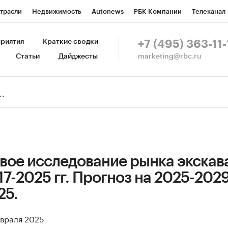
трасли
Недвижимость
Autonews
РБК Компании
Телеканал
изионеры
Национальные проекты
Город
Стиль
Крипто
Р
риятия
Краткие сводки
+7 (495) 363-11-
marketing@rbc.ru
Статьи
Дайджесты
зета
Спецпроекты СПб
Конференции СПб
Спецпроекты
Пр
Рынок наличной валюты
вое исследование рынка экскав
7-2025 гг. Прогноз на 2025-2029 
25.
евраля 2025