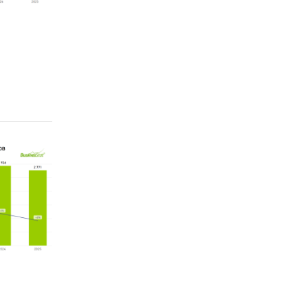
ода
.
дства,
нове
в,
и
ика
/