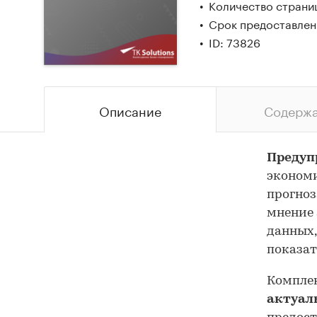
Количество страниц
Срок предоставлени
ID: 73826
Описание
Содерж
Предуп
экономи
прогноз
мнение 
данных,
показат
Комплек
актуал