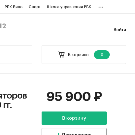
...
РБК Вино
Спорт
Школа управления РБК
БК Бизнес-среда
Дискуссионный клуб
12
Войти
оверка контрагентов
Политика
В корзине
0
95 900 ₽
аторов
гг.
В корзину