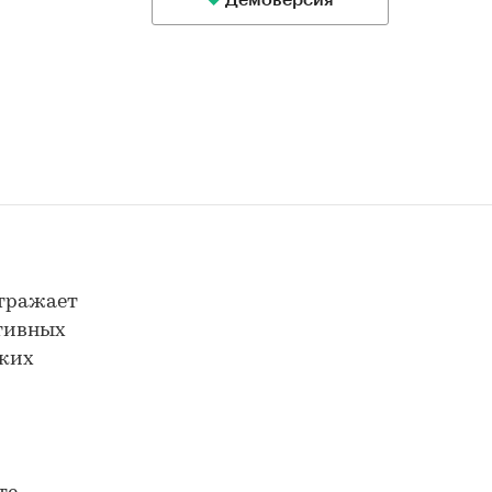
Демоверсия
отражает
ктивных
ских