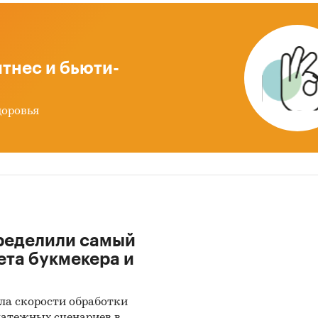
влена информация об объеме импорта и экспорта
2019 - май 2024
в натуральном и денежном выра
ацией в разрезе стран, а также динамика
тнес и бьюти-
звешенной стоимости.
 после января 2022 года могут быть недоступны дл
доровья
кого экономического союза: Белоруссии, Армении,
тана и Казахстана.
рственные закупки экскаваторов
х главы представлена информация о части прове
ственных закупок экскаваторов 44-ФЗ и 223-ФЗ за
я 2017 года по декабрь 2024 года
, в которых был
ределили самый
ен поставщик. Для компаний участвующих или
ета букмекера и
ющих участвовать в государственных торгах пока
звешенное отклонение итоговой стоимости контр
ла скорости обработки
льной максимальной цены. Покупателям работы