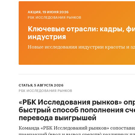
Предста
AКЦИЯ, 19 ИЮНЯ 2026
январь 
РБК ИССЛЕДОВАНИЯ РЫНКОВ
детализ
Ключевые отрасли: кадры, фи
среднев
индустрия
*Данные
Новые исследования индустрии красоты и з
Евразийс
Кыргызс
Госуда
В рамка
СТАТЬЯ, 5 АВГУСТА 2026
РБК ИССЛЕДОВАНИЯ РЫНКОВ
государ
с январ
«РБК Исследования рынков» оп
определ
быстрый способ пополнения сч
планиру
перевода выигрышей
среднев
Команда «РБК Исследований рынков» сопостави
их нача