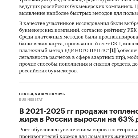
транзакций (ввод и вывод средств) различных п
предост
ведущих российских букмекерских компаниях. Ц
выгрузк
выявление наиболее быстрых методов для польз
В качестве участников исследования были выбр
Профил
букмекерских компаний, согласно рейтингу РБК htt
Среди платежных методов были проанализиров
В работ
банковская карта, привязанный счет СБП, коше
произв
платежный метод ЕДИНОГО ЦУПИС*
[1]
),обеспе
информ
легальность расчетов в сфере азартных игр), мо
актуаль
прочие способы пополнения и снятия средств, д
российских букмекеров.
т.д.
Cредни
СТАТЬЯ, 5 АВГУСТА 2026
Предств
BUSINESSTAT
следую
В 2021-2025 гг продажи топлен
жира в России выросли на 63% д
Экск
Рост обусловлен увеличением спроса со стороны
производителей кормов для домашних животны