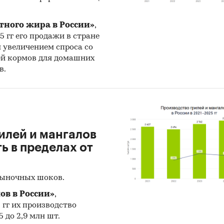
на статистическая информация до
декабря 2024 г
тного жира в России»
,
з развития рынка экскаваторов
25 гг его продажи в стране
н увеличением спроса со
ен прогноз развития рынка экскаваторов (произво
ей кормов для домашних
в.
, экспорта и объема рынка) на
2025-2029 гг.
на ос
ективных данных с поправкой на мнения эксперто
ономические тренды, изменения в регулировани
и т.д.
ское количество страниц может отличаться от
илей и мангалов
ого.
 в пределах от
к: TK Solutions
рыночных шоков.
и:
Строительство и недвижимость
/
...
/
Строительная техн
ов в России»
,
оры
5 гг их производство
 до 2,9 млн шт.