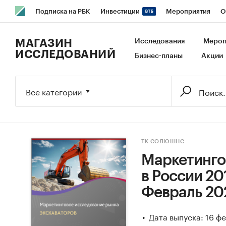
Подписка на РБК
Инвестиции
Мероприятия
О
РБК Образование
РБК Курсы
РБК Life
Тренды
В
МАГАЗИН
Исследования
Мероп
ИССЛЕДОВАНИЙ
Бизнес-планы
Акции
Исследования
Кредитные рейтинги
Франшизы
Га
Экономика
Бизнес
Технологии и медиа
Финансы
Все категории
ТК СОЛЮШНС
Маркетинго
в России 201
Февраль 20
Дата выпуска: 16 ф