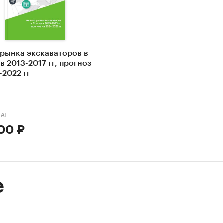
аваторы самоходные одноковшовые
аваторы
аваторы многоковшовые самоходные(месячные да
 рынка экскаваторов в
)
в 2013-2017 гг, прогноз
-2022 гг
на статистическая информация до
ноября 2024 го
TAT
 и экспорт экскаваторов
00 ₽
ена статистическая информация о динамике имп
а экскаваторов по следующи кодам ТН ВЭД:
5210 - Машины полноповоротные: гусеничные
е
аваторы