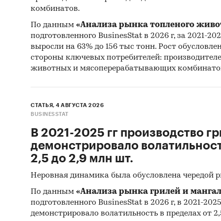
комбинатов.
Доступ
По данным
«Анализа рынка топленого живо
Прогно
подготовленного BusinesStat в 2026 г, за 2021-20
выросли на 63% до 156 тыс тонн. Рост обусловле
Составл
стороны ключевых потребителей: производител
животных и мясоперерабатывающих комбинато
импорта
ретросп
макроэк
СТАТЬЯ, 4 АВГУСТА 2026
отрасли 
BUSINESSTAT
Фактиче
В 2021-2025 гг производство гр
указанн
демонстрировало волатильность
2,5 до 2,9 млн шт.
Источни
Неровная динамика была обусловлена чередой 
Категори
По данным
«Анализа рынка грилей и мангал
Экскават
подготовленного BusinesStat в 2026 г, в 2021-202
Россия
демонстрировало волатильность в пределах от 2,5