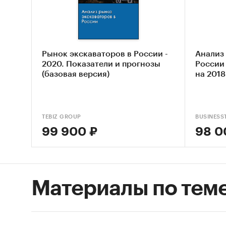
Экск
Экск
Экск
Рынок экскаваторов в России -
Анализ
2022
2020. Показатели и прогнозы
России 
(базовая версия)
на 2018
Доступ
TEBIZ GROUP
BUSINESS
Импорт
99 900 ₽
98 0
Привед
экспорт
8429
Материалы по тем
экск