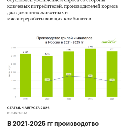
обусловлен увеличением спроса со стороны
ключевых потребителей: производителей кормов
для домашних животных и
Доступна статистическая информация
мясоперерабатывающих комбинатов.
до
декабря 2024 года
.
Средние потребительские цены
Показана динамика розничных цен по
следующим категориям товаров:
Диван-кровать, шт.
Кровать для новорожденных,шт.
Доступна статистическая информация
до
декабря 2024 года
.
СТАТЬЯ, 4 АВГУСТА 2026
Прогноз развития рынка кроватей
BUSINESSTAT
Составлен прогноз развития рынка кроватей
В 2021-2025 гг производство