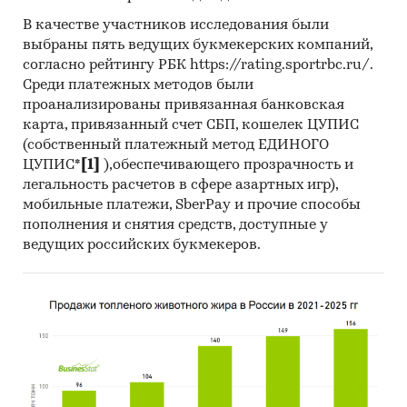
В качестве участников исследования были
*Данные после января 2022 года могут быть
выбраны пять ведущих букмекерских компаний,
недоступны для стран Евразийского
согласно рейтингу РБК https://rating.sportrbc.ru/.
экономического союза: Белоруссии, Армении,
Среди платежных методов были
Кыргызстана и Казахстана.
проанализированы привязанная банковская
карта, привязанный счет СБП, кошелек ЦУПИС
Государственные закупки кроватей
(собственный платежный метод ЕДИНОГО
В рамках главы представлена информация о
ЦУПИС*
[1]
),обеспечивающего прозрачность и
легальность расчетов в сфере азартных игр),
части проведенных государственных закупок
мобильные платежи, SberPay и прочие способы
кроватей 44-ФЗ и 223-ФЗ за период
с января
пополнения и снятия средств, доступные у
2017 года по декабрь 2024 года
, в которых был
ведущих российских букмекеров.
определен поставщик. Для компаний
участвующих или планирующих участвовать в
государственных торгах показано
средневзвешенное отклонение итоговой
стоимости контрактов от их начальной
максимальной цены. Покупателям работы
предоставляется выгрузка в формате MS Excel.
Параметры выгрузки могут быть