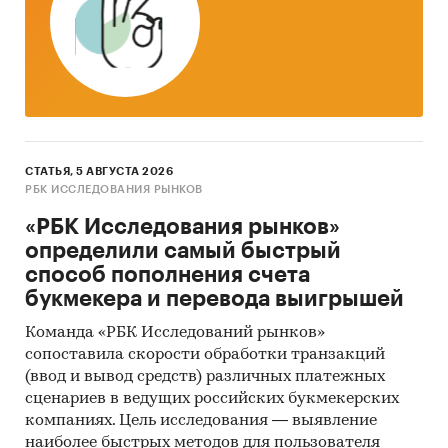
Доступна статистическая информация до
ноября 2024 года
.
Импорт и экспорт кроватей
Приведена статистическая информация о
динамике импорта и экспорта кроватей по
СТАТЬЯ, 5 АВГУСТА 2026
следующи кодам ТН ВЭД:
РБК ИССЛЕДОВАНИЯ РЫНКОВ
940350 - Мебель деревянная типа спальной
«РБК Исследования рынков»
определили самый быстрый
94032020 - Мебель металлическая прочая,
способ пополнения счета
кровати
букмекера и перевода выигрышей
Команда «РБК Исследований рынков»
Представлена информация об объеме импорта
сопоставила скорости обработки транзакций
и экспорта за
январь 2019 - май 2024
в
(ввод и вывод средств) различных платежных
натуральном и денежном выражении с
сценариев в ведущих российских букмекерских
компаниях. Цель исследования — выявление
детализацией в разрезе стран, а также
наиболее быстрых методов для пользователя
динамика средневзвешенной стоимости.