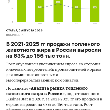
скорректированы по запросу заказчика.
Профили крупнейших производителей
кроватей
В работе представлены профили крупнейших
СТАТЬЯ, 5 АВГУСТА 2026
компаний-производителей кроватей.Профили
BUSINESSTAT
компаний показывают информацию о
В 2021-2025 гг продажи топленого
динамике финансовых показателей компаний,
животного жира в России выросли
актуальную контактную информацию,
на 63% до 156 тыс тонн.
основных учредителей и т.д.
Рост обусловлен увеличением спроса со стороны
Цены на продукцию
ключевых потребителей: производителей кормов
для домашних животных и
Средние цены производителей
мясоперерабатывающих комбинатов.
Предствлены месячные данные о ценах
По данным
«Анализа рынка топленого
производителей на следующие виды
животного жира в России»
, подготовленного
продукции:
BusinesStat в 2026 г, за 2021-2025 гг его продажи в
стране выросли на 63% до 156 тыс тонн. Рост
Кровати деревянные для взрослых