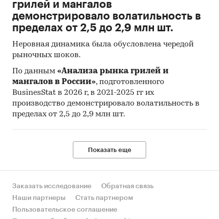
(производства, импорта, экспорта и объема
грилей и мангалов
рынка) на
2025-2029 гг.
на основе
демонстрировало волатильность в
ретроспективных данных с поправкой на
пределах от 2,5 до 2,9 млн шт.
мнения экспертов, макроэкономические
Неровная динамика была обусловлена чередой
тренды, изменения в регулировании отрасли и
рыночных шоков.
т.д.
По данным
«Анализа рынка грилей и
Фактическое количество страниц может
мангалов в России»
, подготовленного
отличаться от указанного.
BusinesStat в 2026 г, в 2021-2025 гг их
производство демонстрировало волатильность в
Источник: TK Solutions
пределах от 2,5 до 2,9 млн шт.
Категории:
Россия
Кровати
Показать еще
Заказать исследование
Обратная связь
Наши партнеры
Стать партнером
Пользовательское соглашение