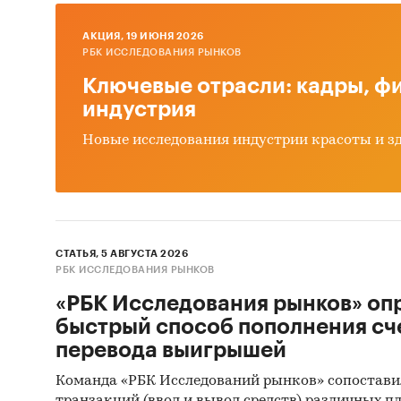
AКЦИЯ, 19 ИЮНЯ 2026
РБК ИССЛЕДОВАНИЯ РЫНКОВ
Доступ
Ключевые отрасли: кадры, фи
Импорт
индустрия
Новые исследования индустрии красоты и з
Привед
экспорт
3204
их о
СТАТЬЯ, 5 АВГУСТА 2026
3204
РБК ИССЛЕДОВАНИЯ РЫНКОВ
мета
«РБК Исследования рынков» оп
изго
быстрый способ пополнения сч
преп
перевода выигрышей
3204
Команда «РБК Исследований рынков» сопостави
осно