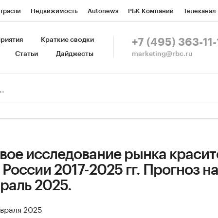
трасли
Недвижимость
Autonews
РБК Компании
Телеканал
изионеры
Национальные проекты
Город
Стиль
Крипто
Р
риятия
Краткие сводки
+7 (495) 363-11-
marketing@rbc.ru
Статьи
Дайджесты
зета
Спецпроекты СПб
Конференции СПб
Спецпроекты
Пр
Рынок наличной валюты
вое исследование рынка красит
 России 2017-2025 гг. Прогноз н
враль 2025.
евраля 2025