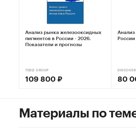
Пигм
веще
люми
Анализ рынка железооксидных
Анализ
пигментов в России - 2026.
России 
Крас
Показатели и прогнозы
осно
Крас
Крас
TEBIZ GROUP
DISCOVER
или 
109 800 ₽
80 0
Крас
Крас
Материалы по тем
Крас
Пигм
Крас