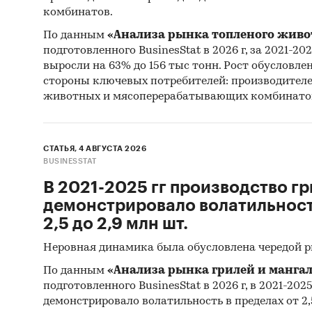
комбинатов.
По данным
«Анализа рынка топленого живо
Предста
подготовленного BusinesStat в 2026 г, за 2021-20
январь 
выросли на 63% до 156 тыс тонн. Рост обусловле
детализ
стороны ключевых потребителей: производител
среднев
животных и мясоперерабатывающих комбинато
*Данные
Евразийс
СТАТЬЯ, 4 АВГУСТА 2026
Кыргызс
BUSINESSTAT
В 2021-2025 гг производство гр
Госуда
демонстрировало волатильность
В рамка
2,5 до 2,9 млн шт.
государ
Неровная динамика была обусловлена чередой 
за пери
По данным
«Анализа рынка грилей и мангал
был опр
подготовленного BusinesStat в 2026 г, в 2021-202
планиру
демонстрировало волатильность в пределах от 2,5
среднев