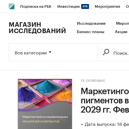
Подписка на РБК
Инвестиции
Мероприятия
О
РБК Образование
РБК Курсы
РБК Life
Тренды
В
МАГАЗИН
Исследования
Мероп
ИССЛЕДОВАНИЙ
Бизнес-планы
Акции
Исследования
Кредитные рейтинги
Франшизы
Га
Экономика
Бизнес
Технологии и медиа
Финансы
Все категории
ТК СОЛЮШНС
Маркетинго
пигментов в
2029 гг. Фе
Дата выпуска: 16 ф