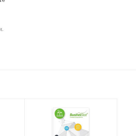
те
я.
за
2020-
тов
им