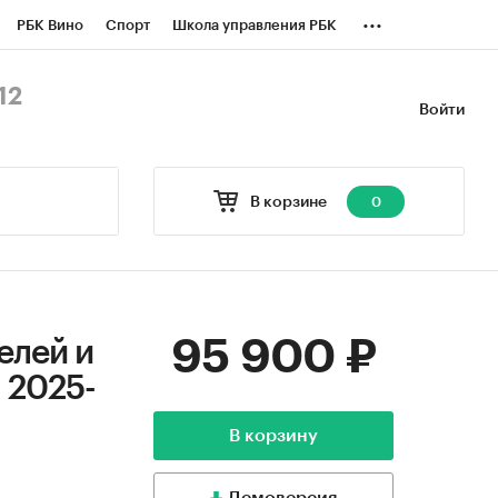
...
РБК Вино
Спорт
Школа управления РБК
БК Бизнес-среда
Дискуссионный клуб
12
Войти
оверка контрагентов
Политика
В корзине
0
95 900 ₽
елей и
а 2025-
В корзину