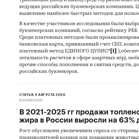
транзакций (ввод и вывод средств) различных п
3204
ведущих российских букмекерских компаниях. Ц
выявление наиболее быстрых методов для польз
осно
В качестве участников исследования были выбр
3204
букмекерских компаний, согласно рейтингу РБК htt
каче
Среди платежных методов были проанализиров
3204
банковская карта, привязанный счет СБП, коше
платежный метод ЕДИНОГО ЦУПИС*
[1]
),обеспе
изго
легальность расчетов в сфере азартных игр), мо
3204
прочие способы пополнения и снятия средств, д
российских букмекеров.
3204
синт
3204
СТАТЬЯ, 5 АВГУСТА 2026
BUSINESSTAT
испо
В 2021-2025 гг продажи топлен
3204
жира в России выросли на 63% д
испо
веще
Рост обусловлен увеличением спроса со стороны
производителей кормов для домашних животны