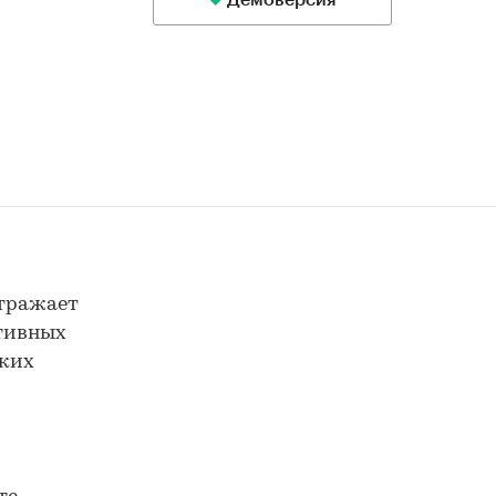
Демоверсия
отражает
ктивных
ских