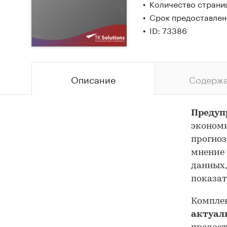
Количество страниц
Срок предоставлени
ID: 73386
Описание
Содерж
Предуп
экономи
прогноз
мнение 
данных,
показат
Комплек
актуал