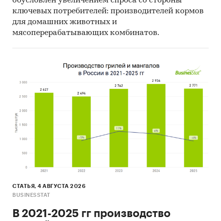
обусловлен увеличением спроса со стороны
отличаться от указанного.
ключевых потребителей: производителей кормов
для домашних животных и
Источник: TK Solutions
мясоперерабатывающих комбинатов.
Категории:
Россия
Индустриальное масло
СТАТЬЯ, 4 АВГУСТА 2026
BUSINESSTAT
В 2021-2025 гг производство