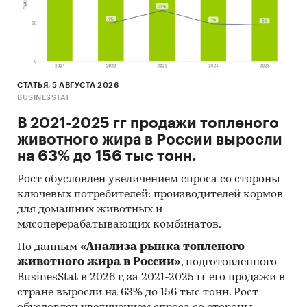
В работе представлены профили крупнейших
компаний-производителей индустриального
масла.
Профили компаний показывают информацию
о динамике финансовых показателей
СТАТЬЯ, 5 АВГУСТА 2026
компаний, актуальную контактную
BUSINESSTAT
информацию, основных учредителей и т.д.
В 2021-2025 гг продажи топленого
Прогноз развития рынка индустриального
животного жира в России выросли
масла
на 63% до 156 тыс тонн.
Составлен прогноз развития рынка
Рост обусловлен увеличением спроса со стороны
индустриального масла (производства,
ключевых потребителей: производителей кормов
импорта, экспорта и объема рынка) на
2025-
для домашних животных и
мясоперерабатывающих комбинатов.
2029 гг.
на основе ретроспективных данных с
поправкой на мнения экспертов,
По данным
«Анализа рынка топленого
макроэкономические тренды, изменения в
животного жира в России»
, подготовленного
регулировании отрасли и т.д.
BusinesStat в 2026 г, за 2021-2025 гг его продажи в
стране выросли на 63% до 156 тыс тонн. Рост
Фактическое количество страниц может