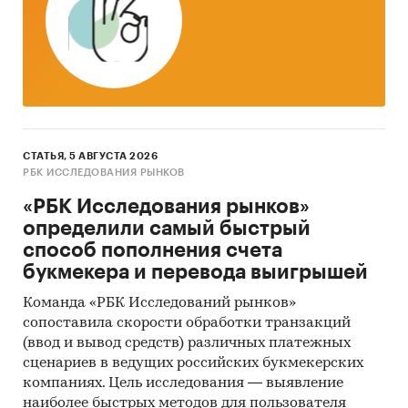
Доступна статистическая информация до
июня 2024 года
.
Импорт и экспорт индустриального масла
Приведена статистическая информация о
динамике импорта и экспорта
индустриального масла по соответствующим
СТАТЬЯ, 5 АВГУСТА 2026
кодам ТН ВЭД. Представлена информация об
РБК ИССЛЕДОВАНИЯ РЫНКОВ
объеме импорта и экспорта продукции за
«РБК Исследования рынков»
январь 2019 - май 2024
в натуральном и
определили самый быстрый
денежном выражении с детализацией в
способ пополнения счета
разрезе стран, а также динамика
букмекера и перевода выигрышей
средневзвешенной стоимости.
Команда «РБК Исследований рынков»
*Данные после января 2022 года могут быть
сопоставила скорости обработки транзакций
недоступны для стран Евразийского
(ввод и вывод средств) различных платежных
экономического союза: Белоруссии, Армении,
сценариев в ведущих российских букмекерских
Кыргызстана и Казахстана.
компаниях. Цель исследования — выявление
наиболее быстрых методов для пользователя