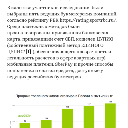
Государственные закупки индустриального
масла
В качестве участников исследования были
выбраны пять ведущих букмекерских компаний,
В рамках главы представлена информация о
согласно рейтингу РБК https://rating.sportrbc.ru/.
части проведенных государственных закупок
Среди платежных методов были
индустриального масла 44-ФЗ и 223-ФЗ за
проанализированы привязанная банковская
период
с января 2017 года по декабрь 2024
карта, привязанный счет СБП, кошелек ЦУПИС
года
, в которых был определен поставщик. Для
(собственный платежный метод ЕДИНОГО
ЦУПИС*
[1]
),обеспечивающего прозрачность и
компаний участвующих или планирующих
легальность расчетов в сфере азартных игр),
участвовать в государственных торгах
мобильные платежи, SberPay и прочие способы
показано средневзвешенное отклонение
пополнения и снятия средств, доступные у
итоговой стоимости контрактов от их
ведущих российских букмекеров.
начальной максимальной цены. Покупателям
работы предоставляется выгрузка в формате
MS Excel. Параметры выгрузки могут быть
скорректированы по запросу заказчика.
Профили крупнейших производителей
индустриального масла