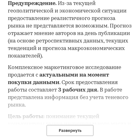
Предупреждение.
Из-за текущей
геополитической и экономической ситуации
предоставление реалистичного прогноза
рынка не представляется возможным. Прогноз
отражает мнение авторов на день публикации
(на основе ретроспективных данных, текущих
тенденций и прогноза макроэкономических
показателей).
Комплексное маркетинговое исследование
продается с
актуальными на момент
покупки данными
. Срок предоставления
работы составляет
3 рабочих дня.
В работе
представлена информация без учета теневого
рынка.
Цель работы:
понимание текущей
конъюнктуры рынка индустриального масла и
Развернуть
оценка перспектив его развития.