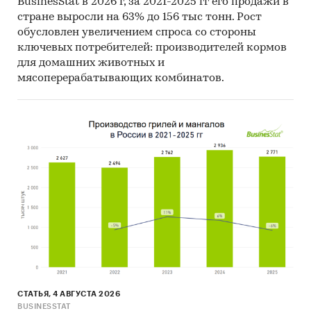
BusinesStat в 2026 г, за 2021-2025 гг его продажи в
MS Excel. Параметры выгрузки могут быть
стране выросли на 63% до 156 тыс тонн. Рост
скорректированы по запросу заказчика.
обусловлен увеличением спроса со стороны
ключевых потребителей: производителей кормов
Профили крупнейших производителей
для домашних животных и
готовых сухих завтраков
мясоперерабатывающих комбинатов.
В работе представлены профили крупнейших
компаний-производителей готовых сухих
завтраков.
Профили компаний показывают информацию
о динамике финансовых показателей
компаний, актуальную контактную
информацию, основных учредителей и т.д.
Цены на продукцию
Средние цены производителей
Предствлены месячные данные о ценах
СТАТЬЯ, 4 АВГУСТА 2026
производителей на следующие виды
BUSINESSTAT