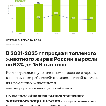
*Данные после января 2022 года могут быть
недоступны для стран Евразийского
экономического союза: Белоруссии, Армении,
Кыргызстана и Казахстана.
Государственные закупки готовых сухих
завтраков
СТАТЬЯ, 5 АВГУСТА 2026
BUSINESSTAT
В рамках главы представлена информация о
В 2021-2025 гг продажи топленого
части проведенных государственных закупок
животного жира в России выросли
готовых сухих завтраков 44-ФЗ и 223-ФЗ за
на 63% до 156 тыс тонн.
период
с января 2017 года по декабрь 2024
года
, в которых был определен поставщик. Для
Рост обусловлен увеличением спроса со стороны
компаний участвующих или планирующих
ключевых потребителей: производителей кормов
участвовать в государственных торгах
для домашних животных и
показано средневзвешенное отклонение
мясоперерабатывающих комбинатов.
итоговой стоимости контрактов от их
По данным
«Анализа рынка топленого
начальной максимальной цены. Покупателям
животного жира в России»
, подготовленного
работы предоставляется выгрузка в формате