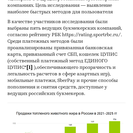
зерновых хлопьев с обжаренными
компаниях. Цель исследования — выявление
зерновыми хлопьями или с вздутыми
наиболее быстрых методов для пользователя
зернами злаков
В качестве участников исследования были
190430 - Готовые пищевые продукты,
выбраны пять ведущих букмекерских компаний,
полученные из пшеницы Bulgur
согласно рейтингу РБК https://rating.sportrbc.ru/.
Среди платежных методов были
190490 - Прочие хлебные злаки (кроме
проанализированы привязанная банковская
зерна кукурузы) в виде гранул или в виде
карта, привязанный счет СБП, кошелек ЦУПИС
хлопьев или обработанные другим
(собственный платежный метод ЕДИНОГО
способом, предварительно подвергнутые
ЦУПИС*
[1]
),обеспечивающего прозрачность и
тепловой обработке или приготовленные
легальность расчетов в сфере азартных игр),
иным способом
мобильные платежи, SberPay и прочие способы
пополнения и снятия средств, доступные у
ведущих российских букмекеров.
Представлена информация об объеме импорта
и экспорта за
январь 2019 - май 2024
в
натуральном и денежном выражении с
детализацией в разрезе стран, а также
динамика средневзвешенной стоимости.