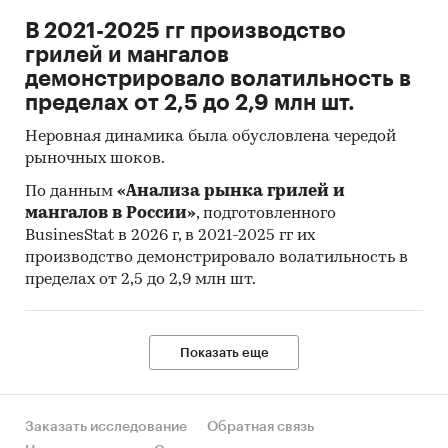
продукции:
В 2021-2025 гг производство
Зерна овса плющеные или переработанные
грилей и мангалов
в хлопья
демонстрировало волатильность в
пределах от 2,5 до 2,9 млн шт.
Неровная динамика была обусловлена чередой
Доступна статистическая информация
рыночных шоков.
до
декабря 2024 года
.
По данным
«Анализа рынка грилей и
Средние потребительские цены
мангалов в России»
, подготовленного
BusinesStat в 2026 г, в 2021-2025 гг их
Показана динамика розничных цен по
производство демонстрировало волатильность в
следующим категориям товаров:
пределах от 2,5 до 2,9 млн шт.
Хлопья из злаков (сухие завтраки), кг
Показать еще
Доступна статистическая информация
до
декабря 2024 года
.
Заказать исследование
Обратная связь
Прогноз развития рынка готовых сухих