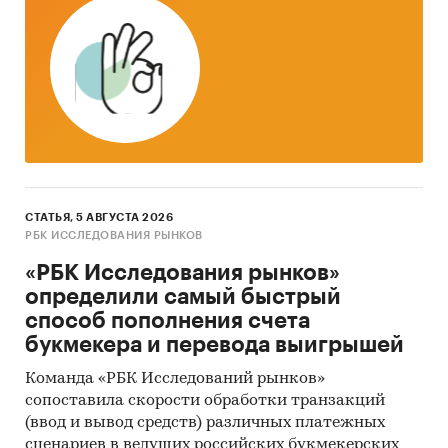
Приведена статистическая информация о
динамике импорта и экспорта готовых сухих
завтраков по следующи кодам ТН ВЭД:
1904 - Готовые пищевые продукты,
полученные путем вздувания или
обжаривания зерна злаков или зерновых
продуктов (например, кукурузные хлопья);
злаки (кроме зерна кукурузы) в виде зерна
СТАТЬЯ, 5 АВГУСТА 2026
или в виде хлопьев или зерна,
РБК ИССЛЕДОВАНИЯ РЫНКОВ
обработанного иным способом
«РБК Исследования рынков»
190410 - Готовые пищевые продукты,
определили самый быстрый
полученные путем вздувания или
способ пополнения счета
обжаривания зерна злаков или зерновых
букмекера и перевода выигрышей
продуктов
Команда «РБК Исследований рынков»
190420 - Готовые пищевые продукты,
сопоставила скорости обработки транзакций
полученные из необжаренных зерновых
(ввод и вывод средств) различных платежных
хлопьев или смесей из необжаренных
сценариев в ведущих российских букмекерских