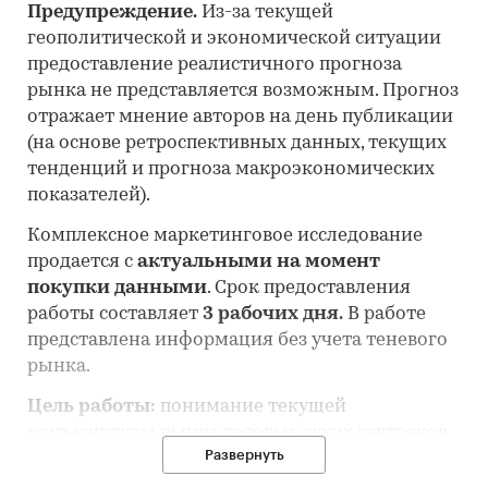
Предупреждение.
Из-за текущей
геополитической и экономической ситуации
предоставление реалистичного прогноза
рынка не представляется возможным. Прогноз
отражает мнение авторов на день публикации
(на основе ретроспективных данных, текущих
тенденций и прогноза макроэкономических
показателей).
Комплексное маркетинговое исследование
продается с
актуальными на момент
покупки данными
. Срок предоставления
работы составляет
3 рабочих дня.
В работе
представлена информация без учета теневого
рынка.
Цель работы:
понимание текущей
конъюнктуры рынка готовых сухих завтраков
Развернуть
и оценка перспектив его развития.