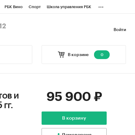
...
РБК Вино
Спорт
Школа управления РБК
БК Бизнес-среда
Дискуссионный клуб
12
Войти
оверка контрагентов
Политика
В корзине
0
95 900 ₽
ов и
гг.
В корзину