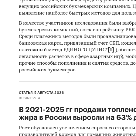
транзакций (ввод и вывод средств) различных п
которых
ведущих российских букмекерских компаниях. Ц
или пла
выявление наиболее быстрых методов для польз
показан
В качестве участников исследования были выбр
контрак
букмекерских компаний, согласно рейтингу РБК htt
работы 
Среди платежных методов были проанализиров
банковская карта, привязанный счет СБП, коше
выгрузк
платежный метод ЕДИНОГО ЦУПИС*
[1]
),обеспе
легальность расчетов в сфере азартных игр), мо
Профил
прочие способы пополнения и снятия средств, д
алюмоф
российских букмекеров.
В работ
произво
СТАТЬЯ, 5 АВГУСТА 2026
BUSINESSTAT
Профил
финансо
В 2021-2025 гг продажи топлен
информа
жира в России выросли на 63% д
Рост обусловлен увеличением спроса со стороны
Cредни
производителей кормов для домашних животны