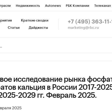
трасли
Недвижимость
Autonews
РБК Компании
Телеканал
изионеры
Национальные проекты
Город
Стиль
Крипто
Р
риятия
Краткие сводки
+7 (495) 363-11-
marketing@rbc.ru
Статьи
Дайджесты
зета
Спецпроекты СПб
Конференции СПб
Спецпроекты
Пр
Рынок наличной валюты
вое исследование рынка фосфат
ов кальция в России 2017-2025 
2025-2029 гг. Февраль 2025.
евраля 2025