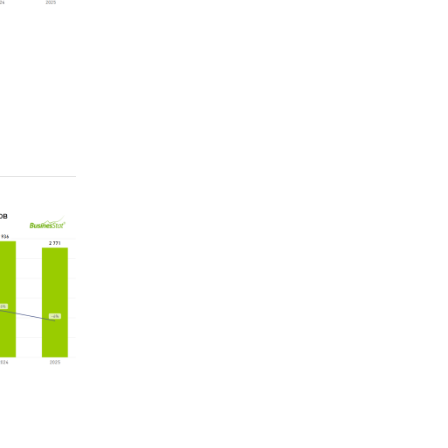
а
ода
.
фатов
) на
кой на
ия в