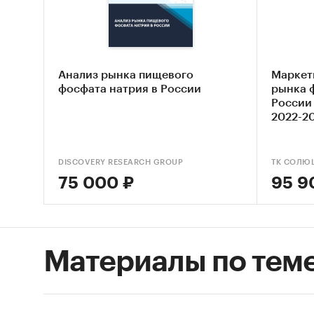
следую
Конц
Анализ рынка пищевого
Маркет
фосфата натрия в России
рынка 
России 
Доступ
2022-20
Импорт
DISCOVERY RESEARCH GROUP
ТК СОЛЮ
Привед
75 000 ₽
95 9
экспорт
ТН ВЭД:
2510
Материалы по тем
каль
2510
прир