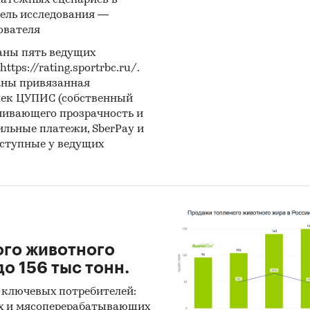
латежных сценариев в
 был определен поставщик. Для компаний участ
ель исследования —
нирующих участвовать в государственных торгах
ователя
о средневзвешенное отклонение итоговой стоимо
аны пять ведущих
тов от их начальной максимальной цены. Покупа
ps://rating.sportrbc.ru/.
предоставляется выгрузка в формате MS Excel. П
аны привязанная
лек ЦУПИС (собственный
и могут быть скорректированы по запросу заказч
чивающего прозрачность и
бильные платежи, SberPay и
и крупнейших производителей фосфатов и
оступные у ведущих
осфатов кальция
е представлены профили крупнейших компаний-
дителей фосфатов и алюмофосфатов кальция.
и компаний показывают информацию о динамик
вых показателей компаний, актуальную контакт
ого животного
цию, основных учредителей и т.д.
о 156 тыс тонн.
 ключевых потребителей:
е цены производителей
х и мясоперерабатывающих