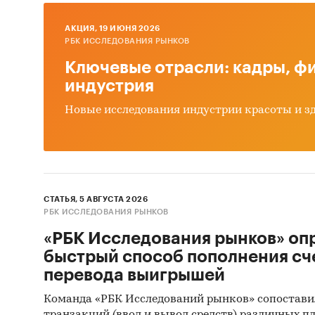
2510
AКЦИЯ, 19 ИЮНЯ 2026
РБК ИССЛЕДОВАНИЯ РЫНКОВ
Ключевые отрасли: кадры, фи
Предста
индустрия
январь 
детализ
Новые исследования индустрии красоты и з
среднев
*Данные
Евразийс
Кыргызс
СТАТЬЯ, 5 АВГУСТА 2026
РБК ИССЛЕДОВАНИЯ РЫНКОВ
Госуда
«РБК Исследования рынков» оп
кальци
быстрый способ пополнения сч
В рамка
перевода выигрышей
государ
Команда «РБК Исследований рынков» сопостави
ФЗ и 22