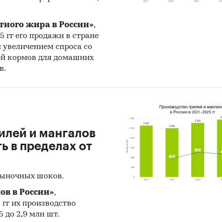
лены месячные данные о ценах производителей н
щие виды продукции:
тного жира в России»
,
25 гг его продажи в стране
ентрат апатитовый
н увеличением спроса со
ей кормов для домашних
в.
на статистическая информация до
декабря 2024 г
з развития рынка фосфатов и алюмофосфатов
я
илей и мангалов
ен прогноз развития рынка фосфатов и алюмофос
 в пределах от
 (производства, импорта, экспорта и объема рынка
29 гг.
на основе ретроспективных данных с поправ
рыночных шоков.
экспертов, макроэкономические тренды, изменен
ов в России»
,
овании отрасли и т.д.
5 гг их производство
 до 2,9 млн шт.
ское количество страниц может отличаться от