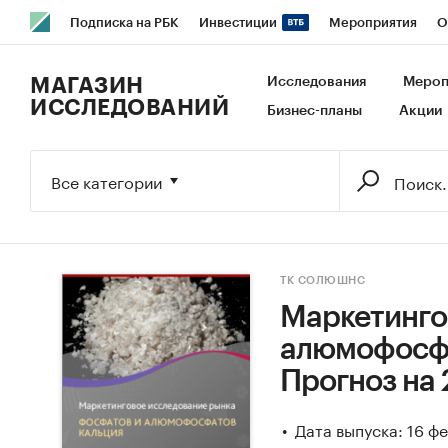
Подписка на РБК
Инвестиции
Мероприятия
О
РБК Образование
РБК Курсы
РБК Life
Тренды
В
МАГАЗИН
Исследования
Мероп
ИССЛЕДОВАНИЙ
Бизнес-планы
Акции
Исследования
Кредитные рейтинги
Франшизы
Га
Экономика
Бизнес
Технологии и медиа
Финансы
Все категории
ТК СОЛЮШНС
Маркетинго
алюмофосфат
Прогноз на 
Дата выпуска: 16 ф