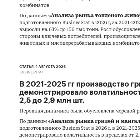
комбинатов.
Предств
следую
По данным
«Анализа рынка топленого живо
подготовленного BusinesStat в 2026 г, за 2021-20
Конц
выросли на 63% до 156 тыс тонн. Рост обусловле
стороны ключевых потребителей: производител
животных и мясоперерабатывающих комбинато
Доступ
СТАТЬЯ, 4 АВГУСТА 2026
Прогно
BUSINESSTAT
кальци
В 2021-2025 гг производство гр
Составл
демонстрировало волатильность
кальция
2,5 до 2,9 млн шт.
2025-20
Неровная динамика была обусловлена чередой 
мнения 
По данным
«Анализа рынка грилей и мангал
регулир
подготовленного BusinesStat в 2026 г, в 2021-202
демонстрировало волатильность в пределах от 2,5
Фактиче