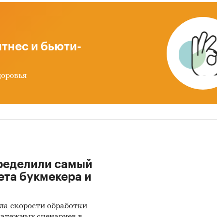
20 - Апатитовый концентрат
тнес и бьюти-
влена информация об объеме импорта и экспорта
2019 - май 2024
в натуральном и денежном выра
ацией в разрезе стран, а также динамика
доровья
звешенной стоимости.
 после января 2022 года могут быть недоступны дл
кого экономического союза: Белоруссии, Армении,
тана и Казахстана.
рственные закупки фосфатов и алюмофосфато
ределили самый
я
ета букмекера и
х главы представлена информация о части прове
ственных закупок фосфатов и алюмофосфатов кал
ла скорости обработки
3-ФЗ за период
с января 2017 года по декабрь 202