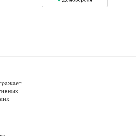
Демоверсия
отражает
ктивных
ских