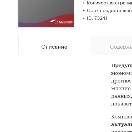
Количество страниц
Срок предоставлени
ID: 73241
Описание
Содерж
Предуп
экономи
прогноз
мнение 
данных,
показат
Комплек
актуал