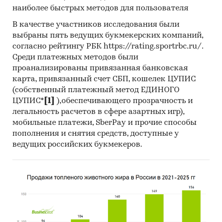
экономического союза: Белоруссии, Армении,
наиболее быстрых методов для пользователя
Кыргызстана и Казахстана.
В качестве участников исследования были
Государственные закупки цемента
выбраны пять ведущих букмекерских компаний,
согласно рейтингу РБК https://rating.sportrbc.ru/.
В рамках главы представлена информация о
Среди платежных методов были
части проведенных государственных закупок
проанализированы привязанная банковская
цемента 44-ФЗ и 223-ФЗ за период
с января
карта, привязанный счет СБП, кошелек ЦУПИС
2017 года по декабрь 2024 года
, в которых был
(собственный платежный метод ЕДИНОГО
определен поставщик. Для компаний
ЦУПИС*
[1]
),обеспечивающего прозрачность и
участвующих или планирующих участвовать в
легальность расчетов в сфере азартных игр),
государственных торгах показано
мобильные платежи, SberPay и прочие способы
средневзвешенное отклонение итоговой
пополнения и снятия средств, доступные у
ведущих российских букмекеров.
стоимости контрактов от их начальной
максимальной цены. Покупателям работы
предоставляется выгрузка в формате MS Excel.
Параметры выгрузки могут быть
скорректированы по запросу заказчика.
Профили крупнейших производителей