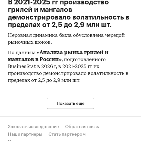
В 2021-2025 гг производство
Прогноз развития рынка цемента
грилей и мангалов
демонстрировало волатильность в
Составлен прогноз развития рынка цемента
пределах от 2,5 до 2,9 млн шт.
(производства, импорта, экспорта и объема
рынка) на
2025-2029 гг.
на основе
Неровная динамика была обусловлена чередой
рыночных шоков.
ретроспективных данных с поправкой на
мнения экспертов, макроэкономические
По данным
«Анализа рынка грилей и
тренды, изменения в регулировании отрасли и
мангалов в России»
, подготовленного
т.д.
BusinesStat в 2026 г, в 2021-2025 гг их
производство демонстрировало волатильность в
Фактическое количество страниц может
пределах от 2,5 до 2,9 млн шт.
отличаться от указанного.
Источник: TK Solutions
Показать еще
Категории:
Промышленность
/
...
/
Стройматериалы
/
Цемент
Строительство и недвижимость
/
...
/
Заказать исследование
Обратная связь
Стройматериалы
/
Цемент
Россия
Наши партнеры
Стать партнером