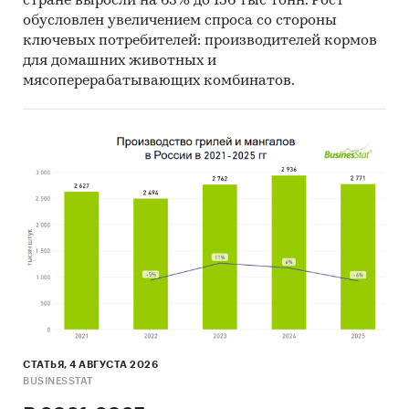
стране выросли на 63% до 156 тыс тонн. Рост
обусловлен увеличением спроса со стороны
Портландцемент с минеральными
ключевых потребителей: производителей кормов
добавками
для домашних животных и
Цементы прочие, не включенные в другие
мясоперерабатывающих комбинатов.
группировки
Доступна статистическая информация
до
декабря 2024 года
.
Средние потребительские цены
Показана динамика розничных цен по
следующим категориям товаров:
Цемент тарированный, 50 кг
СТАТЬЯ, 4 АВГУСТА 2026
Доступна статистическая информация
BUSINESSTAT
до
декабря 2024 года
.