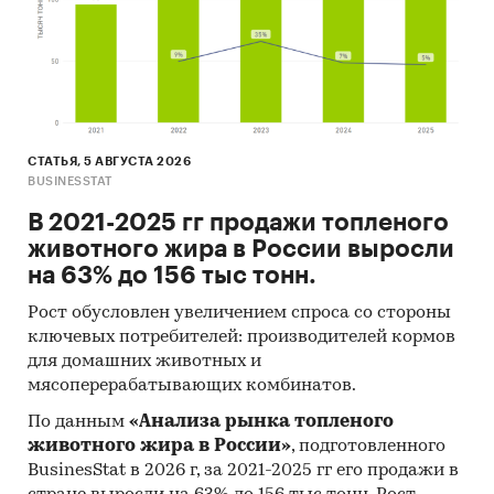
цемента
В работе представлены профили крупнейших
компаний-производителей цемента.Профили
компаний показывают информацию о
динамике финансовых показателей компаний,
актуальную контактную информацию,
СТАТЬЯ, 5 АВГУСТА 2026
основных учредителей и т.д.
BUSINESSTAT
Цены на продукцию
В 2021-2025 гг продажи топленого
животного жира в России выросли
Средние цены производителей
на 63% до 156 тыс тонн.
Предствлены месячные данные о ценах
Рост обусловлен увеличением спроса со стороны
производителей на следующие виды
ключевых потребителей: производителей кормов
продукции:
для домашних животных и
мясоперерабатывающих комбинатов.
Портландцемент, цемент глиноземистый,
цемент шлаковый и аналогичные
По данным
«Анализа рынка топленого
гидравлические цементы
животного жира в России»
, подготовленного
BusinesStat в 2026 г, за 2021-2025 гг его продажи в
Портландцемент без минеральных добавок