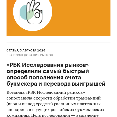
следующи кодам ТН ВЭД:
252321 - Портландцемент белый,
искусственно окрашенный или
неокрашенный
252329 - Портландцемент прочий
252330 - Цемент глиноземистый
252390 - Цементы гидравлические прочие
СТАТЬЯ, 5 АВГУСТА 2026
РБК ИССЛЕДОВАНИЯ РЫНКОВ
«РБК Исследования рынков»
Представлена информация об объеме импорта
определили самый быстрый
и экспорта за
способ пополнения счета
январь 2019 - май 2024
в
натуральном и денежном выражении с
букмекера и перевода выигрышей
детализацией в разрезе стран, а также
Команда «РБК Исследований рынков»
динамика средневзвешенной стоимости.
сопоставила скорости обработки транзакций
(ввод и вывод средств) различных платежных
*Данные после января 2022 года могут быть
сценариев в ведущих российских букмекерских
недоступны для стран Евразийского
компаниях. Цель исследования — выявление