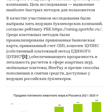
компаний, актуальную контактную
компаниях. Цель исследования — выявление
информацию, основных учредителей и т.д.
наиболее быстрых методов для пользователя
В качестве участников исследования были
Прогноз развития рынка автолесовозов
выбраны пять ведущих букмекерских компаний,
Составлен прогноз развития рынка
согласно рейтингу РБК https://rating.sportrbc.ru/.
автолесовозов (производства, импорта,
Среди платежных методов были
экспорта и объема рынка) на
2025-2029 гг.
на
проанализированы привязанная банковская
основе ретроспективных данных с поправкой
карта, привязанный счет СБП, кошелек ЦУПИС
(собственный платежный метод ЕДИНОГО
на мнения экспертов, макроэкономические
ЦУПИС*
[1]
),обеспечивающего прозрачность и
тренды, изменения в регулировании отрасли и
легальность расчетов в сфере азартных игр),
т.д.
мобильные платежи, SberPay и прочие способы
Фактическое количество страниц может
пополнения и снятия средств, доступные у
ведущих российских букмекеров.
отличаться от указанного.
Источник: TK Solutions
Категории:
Потребительские товары
/
Бытовая и цифровая техника
/
Автотехника
Сельское хозяйство
/
Лесное хозяйство
/