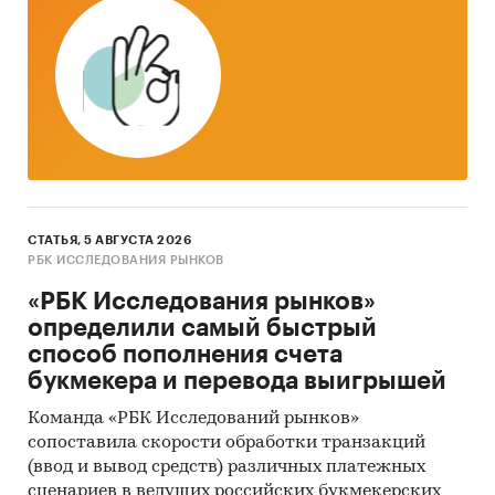
автолесовозов 44-ФЗ и 223-ФЗ за период
с
января 2017 года по декабрь 2024 года
, в
которых был определен поставщик. Для
компаний участвующих или планирующих
участвовать в государственных торгах
показано средневзвешенное отклонение
итоговой стоимости контрактов от их
начальной максимальной цены. Покупателям
работы предоставляется выгрузка в формате
СТАТЬЯ, 5 АВГУСТА 2026
MS Excel. Параметры выгрузки могут быть
РБК ИССЛЕДОВАНИЯ РЫНКОВ
скорректированы по запросу заказчика.
«РБК Исследования рынков»
Профили крупнейших производителей
определили самый быстрый
автолесовозов
способ пополнения счета
букмекера и перевода выигрышей
В работе представлены профили крупнейших
компаний-производителей автолесовозов.
Команда «РБК Исследований рынков»
сопоставила скорости обработки транзакций
Профили компаний показывают информацию
(ввод и вывод средств) различных платежных
о динамике финансовых показателей
сценариев в ведущих российских букмекерских