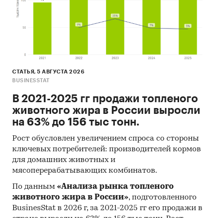
проведения Desk Research (кабинетное
исследование). В общем виде целью
кабинетного исследования является
проанализировать ситуацию на рынке клея-
расплава на основе полиуретана и получить
(рассчитать) показатели, характеризующие его
СТАТЬЯ, 5 АВГУСТА 2026
состояние в настоящее время и в будущем.
BUSINESSTAT
В 2021-2025 гг продажи топленого
Источники получения информации
животного жира в России выросли
Базы данных Федеральной Таможенной
на 63% до 156 тыс тонн.
службы РФ, ФСГС РФ (Росстат).
Рост обусловлен увеличением спроса со стороны
Материалы DataMonitor, EuroMonitor,
ключевых потребителей: производителей кормов
Eurostat.
для домашних животных и
мясоперерабатывающих комбинатов.
Печатные и электронные деловые и
специализированные издания,
По данным
«Анализа рынка топленого
аналитические обзоры.
животного жира в России»
, подготовленного
BusinesStat в 2026 г, за 2021-2025 гг его продажи в
Ресурсы сети Интернет в России и мире.