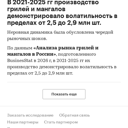
В 2021-2025 гг производство
Материалы Всемирного банка (World Bank).
грилей и мангалов
Материалы ВТО (World Trade Organization).
демонстрировало волатильность в
Материалы Организации экономического
пределах от 2,5 до 2,9 млн шт.
сотрудничества и развития (Organization for
Неровная динамика была обусловлена чередой
Economic Cooperation and Development).
рыночных шоков.
Материалы International Trade Centre.
По данным
«Анализа рынка грилей и
Материалы Index Mundi.
мангалов в России»
, подготовленного
BusinesStat в 2026 г, в 2021-2025 гг их
Результаты исследований DISCOVERY
производство демонстрировало волатильность в
Research Group.
пределах от 2,5 до 2,9 млн шт.
Объем и структура выборки
Процедура контент-анализа документов не
Показать еще
предполагает расчета объема выборочной
совокупности. Обработке и анализу подлежат
все доступные исследователю документы.
Заказать исследование
Обратная связь
Наши партнеры
Стать партнером