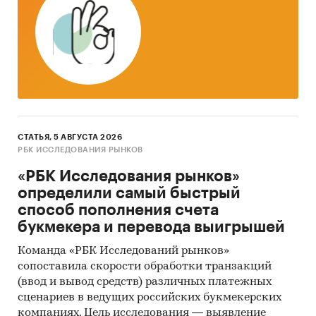
Метод сбора и анализа данных
ФСГС РФ (Росстат):
часто информация
об
объемах производства продукции
не
содержится в данных ФСГС РФ (Росстат) и
процесс ее получения является очень
трудоемким и сложным. В текущем
исследовании мы имеем дело именно с таким
случаем.
СТАТЬЯ, 5 АВГУСТА 2026
РБК ИССЛЕДОВАНИЯ РЫНКОВ
Анализа финансово-хозяйственной
деятельности производителей:
сведения о
«РБК Исследования рынков»
ряде производителей были получены в
определили самый быстрый
результате анализа показателей их финансово-
способ пополнения счета
хозяйственной деятельности, информации из
букмекера и перевода выигрышей
открытых источников об их деятельности,
Команда «РБК Исследований рынков»
мнений экспертов и наших собственных
сопоставила скорости обработки транзакций
знаний о компаниях.
(ввод и вывод средств) различных платежных
сценариев в ведущих российских букмекерских
Интервью с производителями:
также мы
компаниях. Цель исследования — выявление
провели
интервью с производителями
и