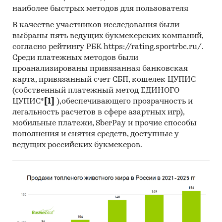
наиболее быстрых методов для пользователя
получили сведения как о них самих, так и о
деятельности их конкурентов.
В качестве участников исследования были
выбраны пять ведущих букмекерских компаний,
Mystery-Shopping с производителями:
кроме
согласно рейтингу РБК https://rating.sportrbc.ru/.
того, информацию об объемах производства и
Среди платежных методов были
ценах мы получили, вступив
в переговоры
с
проанализированы привязанная банковская
производителями
в завуалированной форме
карта, привязанный счет СБП, кошелек ЦУПИС
(Mystery-Shopping)
от имени потенциального
(собственный платежный метод ЕДИНОГО
заказчика.
ЦУПИС*
[1]
),обеспечивающего прозрачность и
легальность расчетов в сфере азартных игр),
Мониторинг документов:
в качестве
мобильные платежи, SberPay и прочие способы
основных методов анализа данных выступают
пополнения и снятия средств, доступные у
так называемые (1) Традиционный
ведущих российских букмекеров.
(качественный) контент-анализ интервью и
документов и (2) Квантитативный
(количественный) анализ с применением
пакетов программ, к которым имеет доступ
наше агентство.
Контент-анализ выполняется в рамках