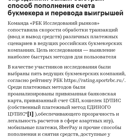
Региональные и федеральные СМИ
способ пополнения счета
Инсайдерские источники
букмекера и перевода выигрышей
Специализированные аналитические
Команда «РБК Исследований рынков»
порталы
сопоставила скорости обработки транзакций
(ввод и вывод средств) различных платежных
Методы:
сценариев в ведущих российских букмекерских
компаниях. Цель исследования — выявление
Кабинетное исследование. Поиск и анализ
наиболее быстрых методов для пользователя
информации из различных источников,
проведение расчетов. Статистика и
В качестве участников исследования были
аналитика
выбраны пять ведущих букмекерских компаний,
согласно рейтингу РБК https://rating.sportrbc.ru/.
Прогноз ГидМаркет. Современные
Среди платежных методов были
статистические методы прогнозирования с
проанализированы привязанная банковская
поправкой на мнение экспертов.
карта, привязанный счет СБП, кошелек ЦУПИС
(собственный платежный метод ЕДИНОГО
ЦУПИС*
[1]
),обеспечивающего прозрачность и
Категории:
легальность расчетов в сфере азартных игр),
Потребительские товары
/
Книги,
печать, канцтовары
/
Книги
мобильные платежи, SberPay и прочие способы
Россия
пополнения и снятия средств, доступные у