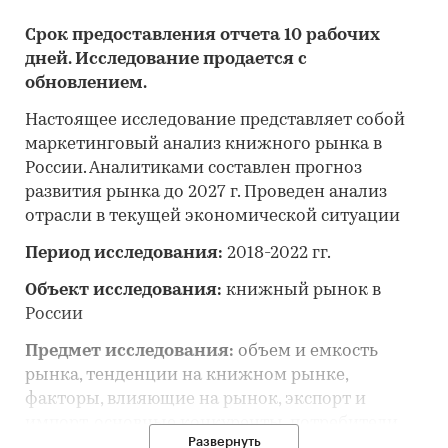
Срок предоставления отчета 10 рабочих
дней. Исследование продается с
обновлением.
Настоящее исследование представляет собой
маркетинговый анализ книжного рынка в
России. Аналитиками составлен прогноз
развития рынка до 2027 г. Проведен анализ
отрасли в текущей экономической ситуации
Период исследования:
2018-2022 гг.
Объект исследования:
книжный рынок в
России
Предмет исследования:
объем и емкость
рынка, тенденции на книжном рынке,
факторы, влияющие на рынок, экспорт и
импорт, основные конкуренты, потребители,
Развернуть
цены, оценка инвестиционной