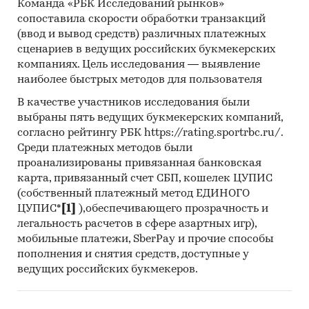
`ПКФ `ЛУИДОР`, ООО `АВТО-СНАБЖЕНИЕ`, АО
Команда «РБК Исследований рынков»
`АВИАЗАПЧАСТЬ`, ООО `ОРИОН КОМПОЗИТ`,
сопоставила скорости обработки транзакций
(ввод и вывод средств) различных платежных
ООО `МЕХАНИКА`, ЗАО `РЕНО РОССИЯ`, ООО
сценариев в ведущих российских букмекерских
`НИЖЕГОРОДСКИЙ АВТОМОБИЛЬНЫЙ ЗАВОД`,
компаниях. Цель исследования — выявление
ООО `ТЛК ВЛ ЛОДЖИСТИК`, ООО `АКОНРУС`,
наиболее быстрых методов для пользователя
ООО `АРГОН-18`, ООО `ДЖОН ДИР РУСЬ`, ООО
`ТД `РУСАВТО`
В качестве участников исследования были
выбраны пять ведущих букмекерских компаний,
Выдержки из исследования:
согласно рейтингу РБК https://rating.sportrbc.ru/.
- На российском рынке автомобильных
Среди платежных методов были
сидений в последние годы нет выраженного
проанализированы привязанная банковская
тренда.
карта, привязанный счет СБП, кошелек ЦУПИС
- В структуре рынка автомобильных сидений в
(собственный платежный метод ЕДИНОГО
ЦУПИС*
[1]
),обеспечивающего прозрачность и
2021 г. внутреннее производство превышало
легальность расчетов в сфере азартных игр),
объем импортных поставок в 2,1 раз, а сальдо
мобильные платежи, SberPay и прочие способы
торгового баланса было отрицательное и
пополнения и снятия средств, доступные у
составляло 710,8 тыс.шт.
ведущих российских букмекеров.
- Главными игроками среди российских
производителей являются ООО `ФОРЕСИЯ