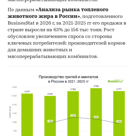
мясоперерабатывающих комбинатов.
Единицы измерения:
По данным
«Анализа рынка топленого
Количественные показатели в отчете
животного жира в России»
, подготовленного
рассчитаны в руб., стоимостные - в долларах и
BusinesStat в 2026 г, за 2021-2025 гг его продажи в
рублях
стране выросли на 63% до 156 тыс тонн. Рост
География исследования:
обусловлен увеличением спроса со стороны
ключевых потребителей: производителей кормов
РФ, федеральные округа и регионы РФ, страны
для домашних животных и
мира
мясоперерабатывающих комбинатов.
Категории:
Потребительские товары
/
Детские товары
/
Автомобильные кресла
Россия
Автомобильные сиденья