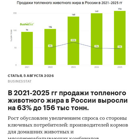
АУТОМОТИВ ДЕВЕЛОПМЕНТ`, ООО `ТПВ РУС`,
ООО `ДЕВОН РУС`.
- Лучшие производственные показатели
демонстрирует Северо-Западный ФО с
объемом выпуска продукции, составляющим 18
млрд.руб. продукции.
- Лидером по импортным поставкам в 2021 г.
является Южная Корея (более 58%).
- Большую часть продукции российских
экспортеров покупает Беларусь (более 70%).
СТАТЬЯ, 5 АВГУСТА 2026
Данные игроков ВЭД:
BUSINESSTAT
Также в исследовании представлена
В 2021-2025 гг продажи топленого
информация об участниках ВЭД с объемами
животного жира в России выросли
поставок:
на 63% до 156 тыс тонн.
- Рейтинг крупнейших российских импортеров
и зарубежных поставщиков
Рост обусловлен увеличением спроса со стороны
- Рейтинг ведущих российских экспортеров и
ключевых потребителей: производителей кормов
зарубежных покупателей
для домашних животных и