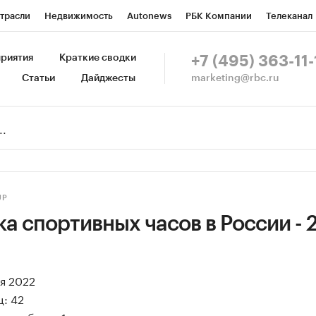
трасли
Недвижимость
Autonews
РБК Компании
Телеканал
изионеры
Национальные проекты
Город
Стиль
Крипто
Р
риятия
Краткие сводки
+7 (495) 363-11-
marketing@rbc.ru
Статьи
Дайджесты
зета
Спецпроекты СПб
Конференции СПб
Спецпроекты
Пр
Рынок наличной валюты
UP
а спортивных часов в России - 
ая 2022
: 42