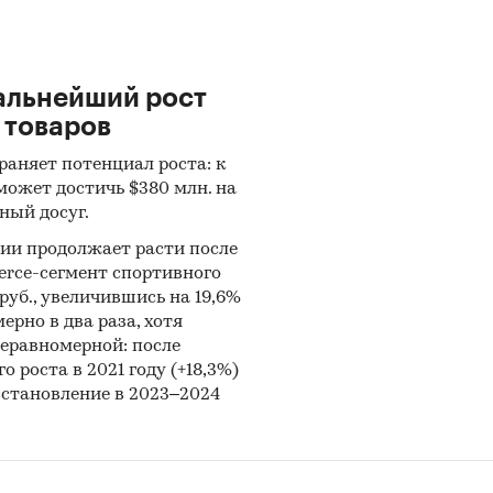
риалы Всемирного банка (World Bank).
риалы ВТО (World Trade Organization).
альнейший рост
риалы Организации экономического сотрудничес
 товаров
тия (Organization for Economic Cooperation and
lopment).
раняет потенциал роста: к
может достичь $380 млн. на
иалы International Trade Centre.
ный досуг.
риалы Index Mundi.
сии продолжает расти после
erce-сегмент спортивного
льтаты исследований DISCOVERY Research Group.
 руб., увеличившись на 19,6%
ерно в два раза, хотя
и структура выборки
неравномерной: после
о роста в 2021 году (+18,3%)
ра контент-анализа документов не предполагает 
сстановление в 2023–2024
выборочной совокупности. Обработке и анализу п
тупные исследователю документы.