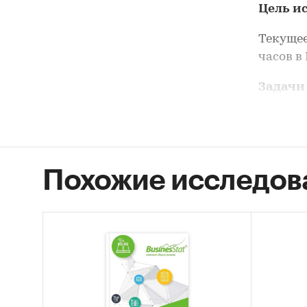
Цель и
Текущее
часов в
Задачи
Объе
часов
Объе
Похожие исследов
часов
Рыно
Уров
Фина
спор
Метод 