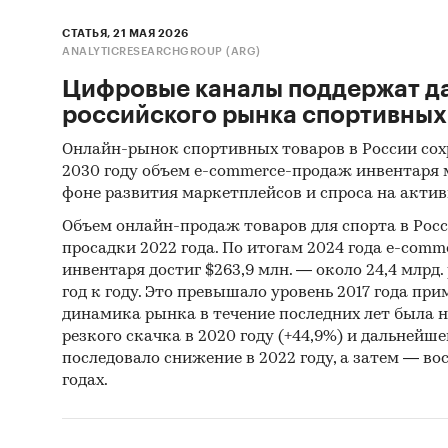
Мате
СТАТЬЯ, 21 МАЯ 2026
ANALYTICRESEARCHGROUP (ARG)
Мате
Цифровые каналы поддержат д
Мате
российского рынка спортивных
разви
Deve
Онлайн-рынок спортивных товаров в России сох
2030 году объем e-commerce-продаж инвентаря 
Матер
фоне развития маркетплейсов и спроса на актив
Мате
Объем онлайн-продаж товаров для спорта в Рос
просадки 2022 года. По итогам 2024 года e-comm
Резу
инвентаря достиг $263,9 млн. — около 24,4 млрд.
год к году. Это превышало уровень 2017 года прим
Объем 
динамика рынка в течение последних лет была 
резкого скачка в 2020 году (+44,9%) и дальнейшег
Процеду
последовало снижение в 2022 году, а затем — во
объема 
годах.
все дос