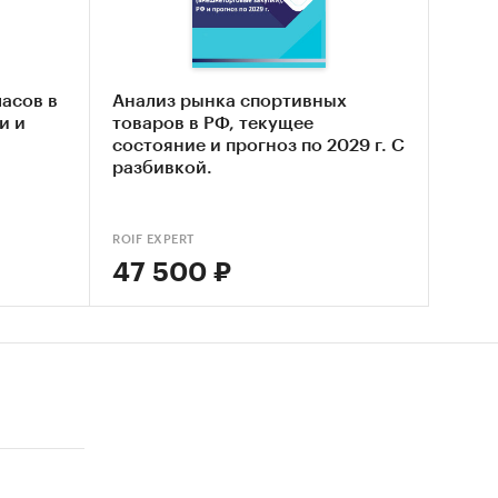
анализа
(2)
асов в
Анализ рынка спортивных
м
и и
товаров в РФ, текущее
состояние и прогноз по 2029 г. С
о.
разбивкой.
esearch
ого
ROIF EXPERT
ынке
47 500 ₽
атели,
дущем.
ГС РФ