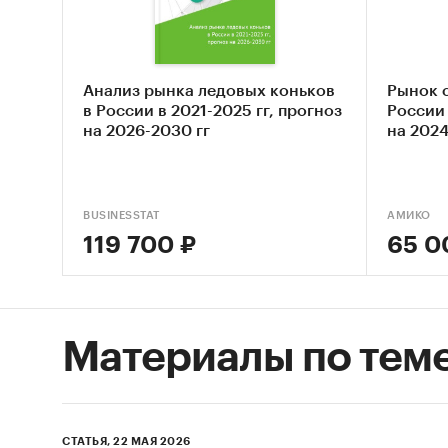
Монито
данных 
(качест
Анализ рынка ледовых коньков
Рынок 
Квантит
в России в 2021-2025 гг, прогноз
России 
на 2026-2030 гг
на 2024
пакетов
Контент
(кабине
BUSINESSTAT
АМИКО
исследо
119 700 ₽
65 0
спортив
характе
Источн
Материалы по тем
Базы
(Росс
Матер
СТАТЬЯ, 22 МАЯ 2026