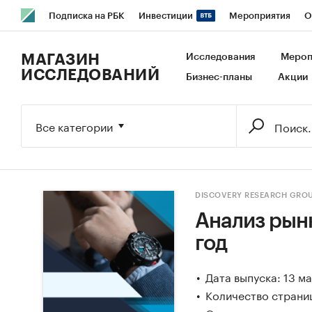
Подписка на РБК
Инвестиции
Мероприятия
О
РБК Образование
РБК Курсы
РБК Life
Тренды
В
МАГАЗИН
Исследования
Мероп
ИССЛЕДОВАНИЙ
Бизнес-планы
Акции
Исследования
Кредитные рейтинги
Франшизы
Га
Экономика
Бизнес
Технологии и медиа
Финансы
Все категории
DISCOVERY RESEARCH GRO
Анализ рынк
год
Дата выпуска: 13 м
Количество страниц