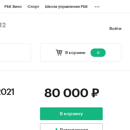
...
РБК Вино
Спорт
Школа управления РБК
БК Бизнес-среда
Дискуссионный клуб
12
Войти
оверка контрагентов
Политика
В корзине
0
80 000 ₽
2021
В корзину