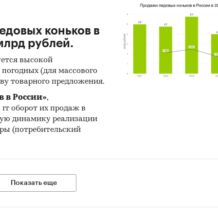
и:
Потребительские товары
/
Ювелирные изделия и часы
/
Ч
едовых коньков в
ельские товары
/
Спортивные товары
 млрд рублей.
уется высокой
 погодных (для массового
ову товарного предложения.
 в России»
,
5 гг оборот их продаж в
довую динамику реализации
ры (потребительский
Показать еще