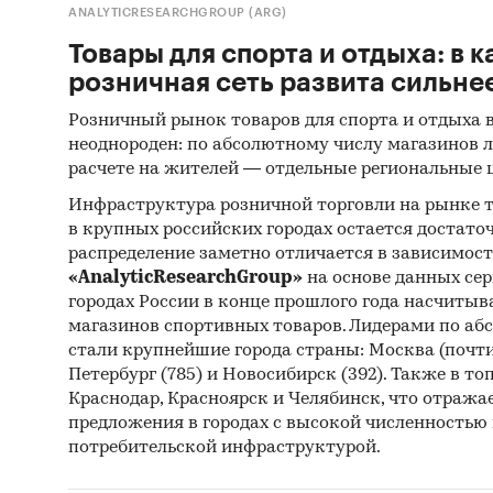
ANALYTICRESEARCHGROUP (ARG)
Печа
изда
Товары для спорта и отдыха: в 
розничная сеть развита сильне
Ресу
Розничный рынок товаров для спорта и отдыха 
Эксп
неоднороден: по абсолютному числу магазинов л
Мате
расчете на жителей — отдельные региональные 
Инфраструктура розничной торговли на рынке т
Резу
в крупных российских городах остается достаточ
агент
распределение заметно отличается в зависимост
Мате
«AnalyticResearchGroup»
на основе данных сер
городах России в конце прошлого года насчитыва
Резу
магазинов спортивных товаров. Лидерами по аб
стали крупнейшие города страны: Москва (почти 
Мате
Петербург (785) и Новосибирск (392). Также в то
Stati
Краснодар, Красноярск и Челябинск, что отраж
Commo
предложения в городах с высокой численностью 
потребительской инфраструктурой.
Мате
Monet