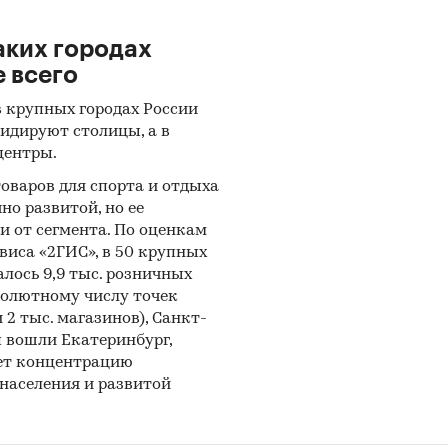
тные и электронные деловые и специализированн
ния, аналитические обзоры.
каких городах
е всего
рсы сети Интернет в России и мире.
в крупных городах России
ертные опросы.
идируют столицы, а в
риалы участников отечественного и мирового рын
центры.
оваров для спорта и отдыха
льтаты исследований маркетинговых и консалтин
но развитой, но ее
ств.
и от сегмента. По оценкам
риалы отраслевых учреждений и базы данных.
виса «2ГИС», в 50 крупных
лось 9,9 тыс. розничных
льтаты ценовых мониторингов.
солютному числу точек
2 тыс. магазинов), Санкт-
риалы и базы данных статистики ООН (United Nat
п вошли Екатеринбург,
stics Division: Commodity Trade Statistics, Industrial
ает концентрацию
dity Statistics, Food and Agriculture Organization и д
населения и развитой
риалы Международного Валютного Фонда (Internat
ary Fund).