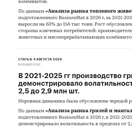
комбинатов.
100Балл
По данным
«Анализа рынка топленого живо
АНО ДПО
подготовленного BusinesStat в 2026 г, за 2021-20
техноло
выросли на 63% до 156 тыс тонн. Рост обусловле
стороны ключевых потребителей: производител
(Skyeng
животных и мясоперерабатывающих комбинато
(GetCou
подгото
СТАТЬЯ, 4 АВГУСТА 2026
ИСТОЧ
BUSINESSTAT
Феде
В 2021-2025 гг производство гр
демонстрировало волатильность
Феде
2,5 до 2,9 млн шт.
Мини
Неровная динамика была обусловлена чередой 
комм
По данным
«Анализа рынка грилей и мангал
Аген
подготовленного BusinesStat в 2026 г, в 2021-202
реги
демонстрировало волатильность в пределах от 2,5
оцен