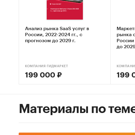
В обзор
инструм
компани
Анализ рынка SaaS услуг в
Маркет
использ
России, 2022-2024 гг., с
рынка 
прогнозом до 2029 г.
России 
Особен
до 2029
кратн
КОМПАНИЯ ГИДМАРКЕТ
КОМПАНИ
доми
199 000 ₽
199 
темп
масс
2020 
акти
Материалы по тем
стру
госу
акти