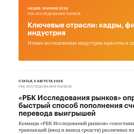
пере
AКЦИЯ, 19 ИЮНЯ 2026
плат
РБК ИССЛЕДОВАНИЯ РЫНКОВ
Ключевые отрасли: кадры, фи
масс
индустрия
Основн
Новые исследования индустрии красоты и з
обор
факт
числ
СТАТЬЯ, 5 АВГУСТА 2026
рейт
РБК ИССЛЕДОВАНИЯ РЫНКОВ
СЕГМЕ
«РБК Исследования рынков» оп
быстрый способ пополнения сч
В обзо
перевода выигрышей
по сег
Команда «РБК Исследований рынков» сопостави
вспо
транзакций (ввод и вывод средств) различных п