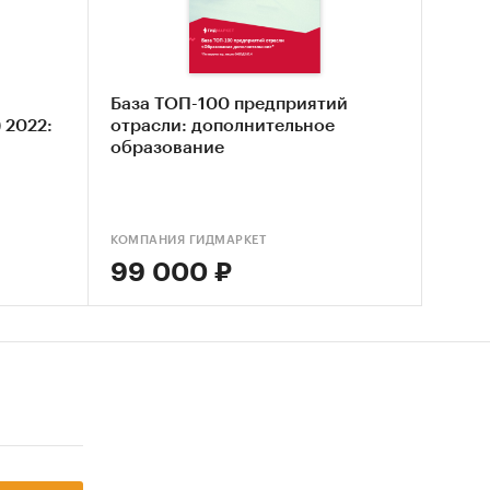
ьных
а
ия без
База ТОП-100 предприятий
 2022:
отрасли: дополнительное
образование
лении
КОМПАНИЯ ГИДМАРКЕТ
99 000 ₽
 после
иями
е