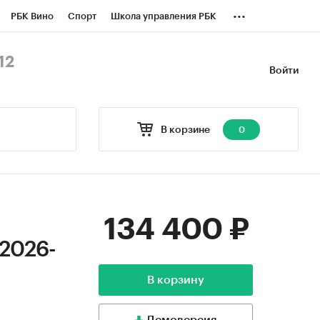
...
РБК Вино
Спорт
Школа управления РБК
БК Бизнес-среда
Дискуссионный клуб
12
Войти
оверка контрагентов
Политика
В корзине
0
134 400 ₽
 2026-
В корзину