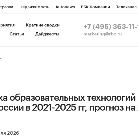
трасли
Недвижимость
Autonews
РБК Компании
Телеканал
изионеры
Национальные проекты
Город
Стиль
Крипто
Р
риятия
Краткие сводки
+7 (495) 363-11-
marketing@rbc.ru
Статьи
Дайджесты
зета
Спецпроекты СПб
Конференции СПб
Спецпроекты
Пр
Рынок наличной валюты
ка образовательных технологий
оссии в 2021-2025 гг, прогноз на
юля 2026