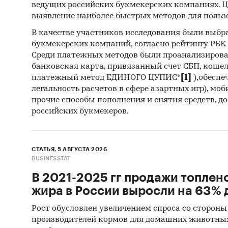
прок
ведущих российских букмекерских компаниях. Ц
выявление наиболее быстрых методов для польз
инст
В качестве участников исследования были выбр
прое
букмекерских компаний, согласно рейтингу РБК htt
обра
Среди платежных методов были проанализиров
банковская карта, привязанный счет СБП, коше
сист
платежный метод ЕДИНОГО ЦУПИС*
[1]
),обеспе
CRM,
легальность расчетов в сфере азартных игр), мо
прочие способы пополнения и снятия средств, д
Структ
российских букмекеров.
сегмен
B2C 
СТАТЬЯ, 5 АВГУСТА 2026
BUSINESSTAT
B2B 
В 2021-2025 гг продажи топлен
B2G 
жира в России выросли на 63% д
РЕЙТИ
Рост обусловлен увеличением спроса со стороны
производителей кормов для домашних животны
Рейтин