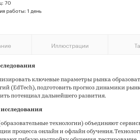
ц: 70
я работы: 1 день
ание
Иллюстрации
Т
сследования
лизировать ключевые параметры рынка образова
гий (EdTech), подготовить прогноз динамики рын
ить потенциал дальнейшего развития.
 исследования
(образовательные технологии) объединяют сервис
ции процесса онлайн и офлайн обучения. Техноло
ивают гибкую настройку обучения, тестирование