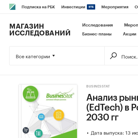
Подписка на РБК
Инвестиции
Мероприятия
О
РБК Образование
РБК Курсы
РБК Life
Тренды
В
МАГАЗИН
Исследования
Мероп
ИССЛЕДОВАНИЙ
Бизнес-планы
Акции
Исследования
Кредитные рейтинги
Франшизы
Га
Экономика
Бизнес
Технологии и медиа
Финансы
Все категории
BUSINESSTAT
Анализ рын
(EdTech) в Р
2030 гг
Дата выпуска: 13 и