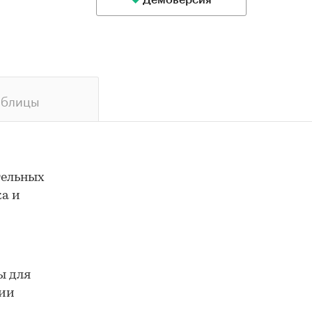
Демоверсия
аблицы
тельных
ка и
ы для
гии