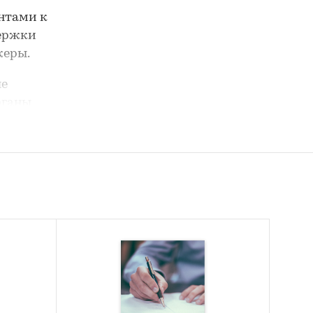
ентами к
держки
жеры.
ые
рганы
азрезе
х, как
 Важным
ых
х
ии, либо