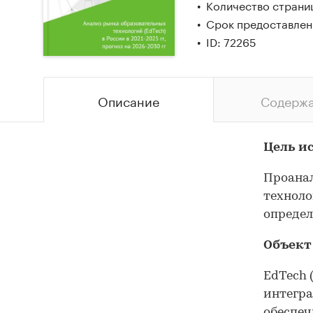
Количество страни
Срок предоставлени
ID: 72265
Описание
Содерж
Цель и
Проана
техноло
определ
Объект
EdTech 
интегра
обеспеч