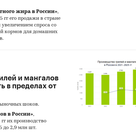
ьный Репетитор, Актион-диджитал (Актион Универ
тного жира в России»
,
 Академия Топ (Top), АНО ДПО Образовательные
25 гг его продажи в стране
гии Яндекса (Яндекс Практикум), АНО ДПО Скаенг
н увеличением спроса со
ей кормов для домашних
, Skysmart), Некс-Т (NexTouch), Система Геткурс
в.
rse), Университет Синергия, Учи.ру, ЧУ ДО Онлайн
вки к экзаменам Умная Школа (Умскул) и др.
НИКИ
ральная служба государственной статистики (Рос
илей и мангалов
 в пределах от
ральная налоговая служба
стерство цифрового развития, связи и массовых
рыночных шоков.
уникаций
ов в России»
,
тства по развитию инноваций федерального и
5 гг их производство
ональных уровней
 до 2,9 млн шт.
ки экспертов