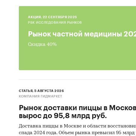
рыно
AКЦИЯ, 22 СЕНТЯБРЯ 2025
коор
РБК ИССЛЕДОВАНИЯ РЫНКОВ
отно
Рынок частной медицины 20
объе
Скидка 40%
Сведени
рознич
городов
Данные 
телефон
СТАТЬЯ, 5 АВГУСТА 2026
КОМПАНИЯ ГИДМАРКЕТ
строите
частных
Рынок доставки пиццы в Моско
организ
вырос до 95,8 млрд руб.
динамик
Доставка пиццы в Москве и области восстанови
покупат
спада 2024 года. Объем рынка превысил 95 млрд 