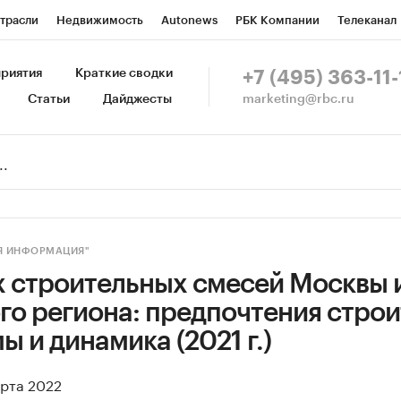
трасли
Недвижимость
Autonews
РБК Компании
Телеканал
изионеры
Национальные проекты
Город
Стиль
Крипто
Р
риятия
Краткие сводки
+7 (495) 363-11-
marketing@rbc.ru
Статьи
Дайджесты
зета
Спецпроекты СПб
Конференции СПб
Спецпроекты
Пр
Рынок наличной валюты
Я ИНФОРМАЦИЯ"
х строительных смесей Москвы 
о региона: предпочтения строи
ы и динамика (2021 г.)
арта 2022