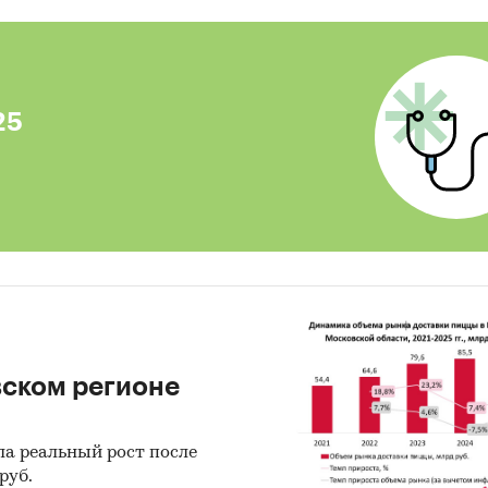
чное позиционирование (восприятие) марок в
динатах цена/качество
шение/лояльность к маркам (NPS)
25
мы и динамика закупок смесей строительными 
я о ценах собирали путем запроса прайс-листов у 
ных/розничных торговых организаций изучаемых
о предпочтениях потребителей собраны в ходе
ного опроса репрезентативной выборки сотрудни
льных организаций Москвы, Воронежа и членов б
 мастеров (201 респондент, по одному от каждой
вском регионе
ации/бригады). Для получения информации об об
е продаж, особенностях спроса различных групп
ла реальный рост после
елей собраны личные и телефонные интервью у
руб.