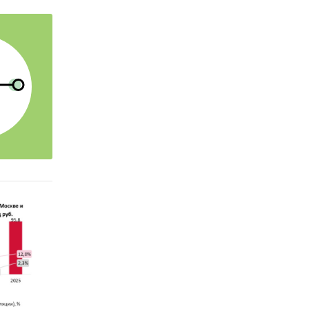
фирмами
оптово-
ков
ригад/
ъемах и