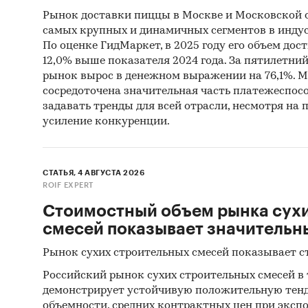
произво
Рынок доставки пиццы в Москве и Московской о
использ
самых крупных и динамичных сегментов в индус
региона
По оценке ГидМаркет, в 2025 году его объем дости
12,0% выше показателя 2024 года. За пятилетний 
рынок вырос в денежном выражении на 76,1%. Мо
сосредоточена значительная часть платежеспосо
Категори
задавать тренды для всей отрасли, несмотря на
грунтовк
усиление конкуренции.
Россия
/
СТАТЬЯ, 4 АВГУСТА 2026
ROIF EXPERT
Стоимостный объем рынка сух
смесей показывает значительн
Рынок сухих строительных смесей показывает с
Российский рынок сухих строительных смесей в
демонстрирует устойчивую положительную тенд
объемности, средних контрактных цен при экспо