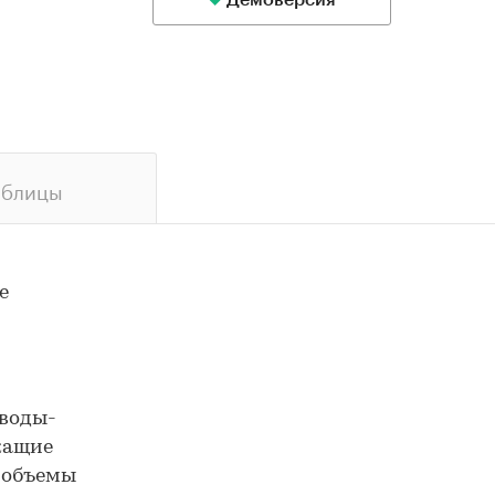
Демоверсия
аблицы
е
аводы-
жащие
 объемы