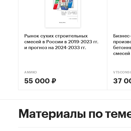
отношен
осве
марк
пока
Рынок сухих строительных
Бизнес
смесей в России в 2019-2023 гг.
произв
испо
и прогноз на 2024-2033 гг.
бетонн
(тов
смесей
част
смес
АМИКО
VTSCONSU
набл
55 000 ₽
37 0
испо
това
ассо
Материалы по тем
прим
анал
разл