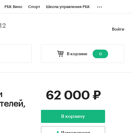
...
РБК Вино
Спорт
Школа управления РБК
БК Бизнес-среда
Дискуссионный клуб
12
Войти
оверка контрагентов
Политика
В корзине
0
62 000 ₽
и
телей,
В корзину