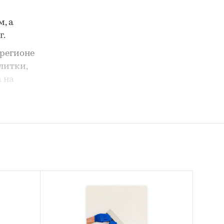
, а
г.
регионе
плитки,
 на
ные
в целом,
оне.
д и 2