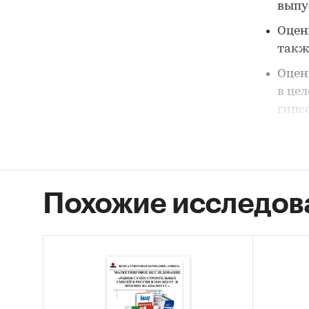
выпус
Оцен
также
Оцен
в цел
гипс
разл
шпатл
Доли
так 
Похожие исследов
Обща
Сред
иссл
года 
2.Анали