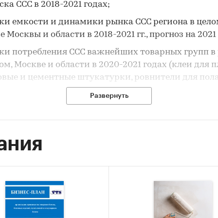
ка ССС в 2018-2021 годах;
ки емкости и динамики рынка ССС региона в целом
 Москвы и области в 2018-2021 гг., прогноз на 2021 
ки потребления ССС важнейших товарных групп в 
ом, Москве и области в 2020-2021 годах (клеи для 
овые и цементные штукатурки, ровнители для пола
ичных связующих, гипсовые, полимерные, цемент
Развернуть
евки и др.).
 рынка крупнейших игроков как по ассортименту 
и основным товарным группам.
ания
я характеристика структуры спроса на ССС в реги
ние розничные цены на ССС на момент проведения
едования в Москве и Воронеже. Динамика цен за го
в Москве.
з предпочтений строителей Москвы и Воронежа в