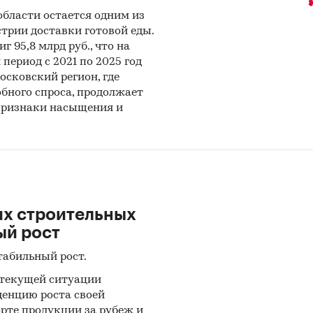
дителей и крупнейших дилеров ССС. Были также
бласти остается одним из
ованы результаты многолетних исследований рын
трии доставки готовой еды.
.
г 95,8 млрд руб., что на
период с 2021 по 2025 год
сковский регион, где
бного спроса, продолжает
и:
Потребительские товары
/
...
/
Стройматериалы
/
Сухие 
 признаки насыщения и
а
Центральный федеральный округ
/
Москва
их строительных
ый рост
табильный рост.
 текущей ситуации
енцию роста своей
рте продукции за рубеж и