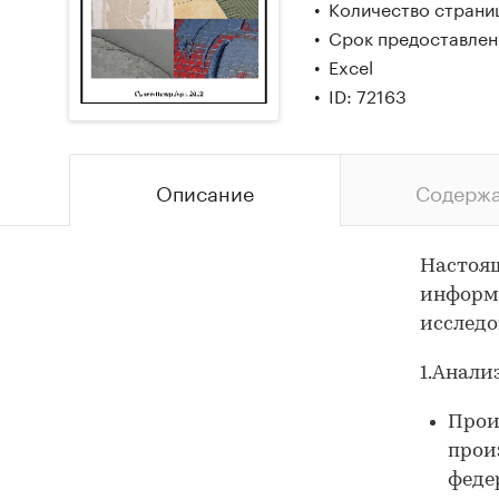
Количество страни
Срок предоставлени
Excel
ID: 72163
Описание
Содерж
Настоящ
информа
исследо
1.Анали
Прои
прои
феде