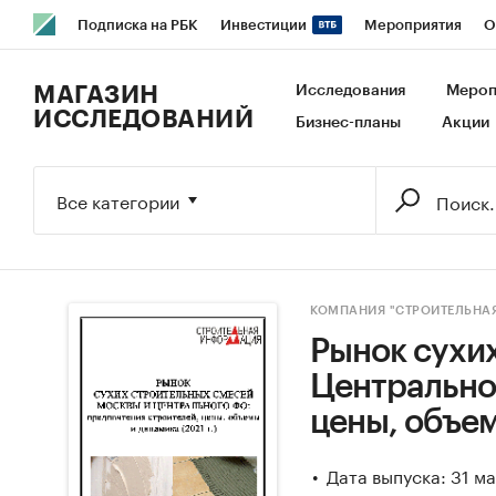
Подписка на РБК
Инвестиции
Мероприятия
О
РБК Образование
РБК Курсы
РБК Life
Тренды
В
МАГАЗИН
Исследования
Мероп
ИССЛЕДОВАНИЙ
Бизнес-планы
Акции
Исследования
Кредитные рейтинги
Франшизы
Га
Экономика
Бизнес
Технологии и медиа
Финансы
Все категории
КОМПАНИЯ "СТРОИТЕЛЬНА
Рынок сухи
Центральног
цены, объем
Дата выпуска: 31 м