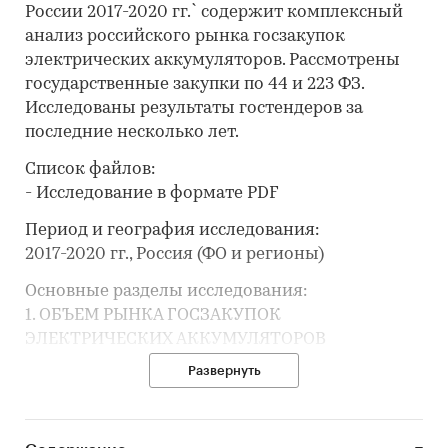
России 2017-2020 гг.` содержит комплексный
анализ российского рынка госзакупок
электрических аккумуляторов. Рассмотрены
государственные закупки по 44 и 223 ФЗ.
Исследованы результаты гостендеров за
последние несколько лет.
Список файлов:
- Исследование в формате PDF
Период и география исследования:
2017-2020 гг., Россия (ФО и регионы)
Основные разделы исследования:
1. ОБЪЕМ РЫНКА ГОСЗАКУПОК
ЭЛЕКТРИЧЕСКИХ АККУМУЛЯТОРОВ
По годам, по месяцам. Объем по количеству и
Развернуть
по стоимости. Количество исполненных
контрактов. Ежемесячные цены. Динамика
объемов и мониторинг трендов, средних цен и