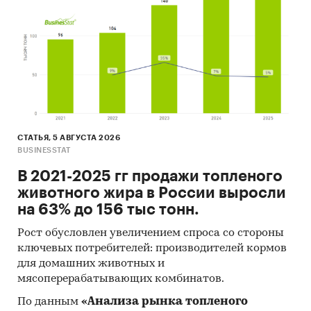
максимальное - ГУП `МЦМС` (14,2 млн.руб/шт).
5. ПОСТАВЩИКИ ЭЛЕКТРИЧЕСКИХ
АККУМУЛЯТОРОВ
Рейтинги поставщиков электрических
аккумуляторов по объему и количеству
тендеров, анализ цены по предприятиям.
Сравнительные характеристики исполнителей
по параметрам: регион, статус, возраст
СТАТЬЯ, 5 АВГУСТА 2026
организации, средняя предоплата в %, средняя
BUSINESSTAT
банковская гарантия в %, средняя
В 2021-2025 гг продажи топленого
длительность контракта в днях.
животного жира в России выросли
- В разделе `Рейтинг поставщиков`
на 63% до 156 тыс тонн.
рассмотрены компании:
ООО`РАБЛИКС`, ООО `ТК `ГЛАВСНАБЭЛЕМЕНТ`,
Рост обусловлен увеличением спроса со стороны
ООО `ПРОМЕТЕЙ`, ООО `РЕГИОНТОРГ`, ООО `СК
ключевых потребителей: производителей кормов
ГЕДЕОН`, ООО `АККУМУЛЯТОРНЫЕ
для домашних животных и
ТЕХНОЛОГИИ`, РУДЕНКО ГРИГОРИЙ
мясоперерабатывающих комбинатов.
ВЛАДИМИРОВИЧ, ООО `ОПК`, ФИЛИМОНОВ
По данным
«Анализа рынка топленого
АНДРЕЙ МИХАЙЛОВИЧ, ООО КЛЕВЕР, ООО