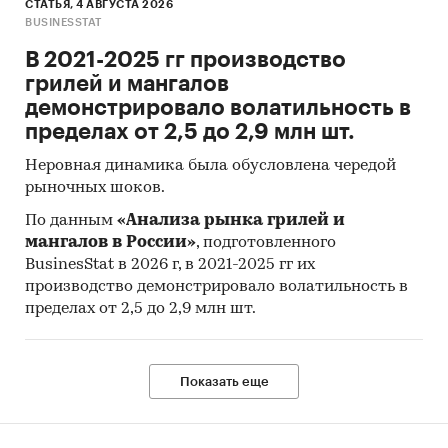
СТАТЬЯ, 4 АВГУСТА 2026
6. ИСТОЧНИКИ ФИНАНСИРОВАНИЯ
BUSINESSTAT
Аналитика в разрезе вида бюджетных/
В 2021-2025 гг производство
внебюджетных средств, городские,
грилей и мангалов
республиканские, областные, федеральные
демонстрировало волатильность в
бюджеты и прочие.
пределах от 2,5 до 2,9 млн шт.
7. СПОСОБЫ ЗАКУПОК
Неровная динамика была обусловлена чередой
Анализ объемов закупки по способам закупок:
рыночных шоков.
электронные аукционы, запросы котировок,
По данным
«Анализа рынка грилей и
закупки у единственного поставщика и прочие.
мангалов в России»
, подготовленного
Категории:
Россия
BusinesStat в 2026 г, в 2021-2025 гг их
Электрические аккумуляторы
производство демонстрировало волатильность в
пределах от 2,5 до 2,9 млн шт.
Показать еще