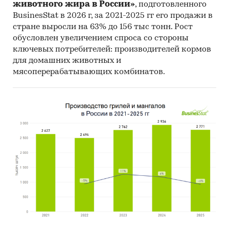
животного жира в России»
, подготовленного
`ХОЛОДОВАЯ ЦЕПЬ`, ООО `НЭТИЗ`,
BusinesStat в 2026 г, за 2021-2025 гг его продажи в
ПОЖИЛЕНКОВ ОЛЕГ ЛЕОНИДОВИЧ, ООО
стране выросли на 63% до 156 тыс тонн. Рост
`ПРОМСНАБ`, ООО `АС-СЕРВИС`, ООО
обусловлен увеличением спроса со стороны
`СПЕЦЭНЕРГОКОМ`, ООО `СЭТ-УРАЛ`, ООО
ключевых потребителей: производителей кормов
`ЩИТ`, ООО `СМАРТ БЭТТЕРИЗ`, ООО
для домашних животных и
`ИНТЕРТРЕЙД` и прочие
мясоперерабатывающих комбинатов.
- Фаворитами рейтинга поставщиков закупок
электрических аккумуляторов в 2020 году в
стоимостном выражении стали ООО
`ФИНПРОМАТОМ`, ООО `КИТ` и ООО НПП
`БАУМ`. Объемы закупок этих поставщиков
составили 4,1% в общем объеме.
- Максимальное ценовое предложение от
поставщиков госзакупок электрических
аккумуляторов в рублевом выражении
зафиксировано у ООО `ФИНПРОМАТОМ`, при
этом разница с минимальной ценой контракта
составила 6,9 млн.руб/шт.