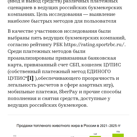
(ввод и вывод средств) различных платежных
ФГБУ ИАЦ СУДЕБНОГО ДЕПАРТАМЕНТА, ГУП
сценариев в ведущих российских букмекерских
`МОСКОВСКИЙ МЕТРОПОЛИТЕН`, АО `ДРСК`,
компаниях. Цель исследования — выявление
ООО `ГАЗПРОМ ДОБЫЧА ЯМБУРГ`, ООО
наиболее быстрых методов для пользователя
`БАШКИРЭНЕРГО`, ОАО `МОСКОВСКИЙ ЛРЗ`,
В качестве участников исследования были
ГУП ТРК `БАШКОРТОСТАН` РБ, АО `ОЭК`, ФГБУЗ
выбраны пять ведущих букмекерских компаний,
КБ № 85 ФМБА РОССИИ и прочие
согласно рейтингу РБК https://rating.sportrbc.ru/.
- Крупнейшим российским госзаказчиком
Среди платежных методов были
электрических аккумуляторов в 2020 году в
проанализированы привязанная банковская
стоимостном выражении стала компания ОАО
карта, привязанный счет СБП, кошелек ЦУПИС
`РЖД` (820,2 млн.руб.). Также лидирующие
(собственный платежный метод ЕДИНОГО
позиции в структуре госзакупок занимали ПАО
ЦУПИС*
[1]
),обеспечивающего прозрачность и
легальность расчетов в сфере азартных игр),
СБЕРБАНК, АО `КОНЦЕРН РОСЭНЕРГОАТОМ`,
мобильные платежи, SberPay и прочие способы
ПАО `РОСТЕЛЕКОМ`.
пополнения и снятия средств, доступные у
- При мониторинге цен заказчиков из ТОП-50
ведущих российских букмекеров.
было выявлено, что минимальное ценовое
предложение за одну условную единицу в 2020
году принадлежало ООО `РОСТЕЛЕКОМ -
РОЗНИЧНЫЕ СИСТЕМЫ` (0,6 тыс.руб/шт),