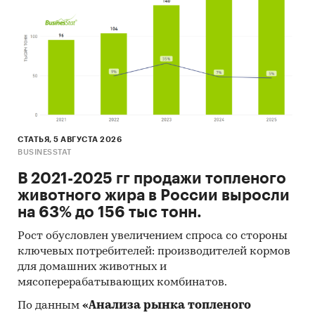
TRADE AND ECONOMIC LTD LIABILITY CO DZO
DZO, ООО `КИТАЙСКАЯ КОМПАНИЯ
(ХЭЙЛУНЦЗЯН) СТРОИТЕЛЬНЫХ МАТЕРИАЛОВ
СТЕКЛА ЦЗЯСИН`, HECKER GLASKERAMIK GMBH
& CO. KG, SZKLO SP. Z.O.O., FESCO INTEGRATED
TRANSPORT LLC, Q-GLASSTECH SP. Z.O.O.,
QINGDAO ORIENTAL BROTHER NEW ENERGY
TECHNOLOGY CO., LTD
СТАТЬЯ, 5 АВГУСТА 2026
BUSINESSTAT
В разделе `Экспорт` рассмотрены российские
экспортеры:
В 2021-2025 гг продажи топленого
ООО `ГАРДИАН СТЕКЛО РОСТОВ`, АО
животного жира в России выросли
`САРАТОВСТРОЙСТЕКЛО`, ООО `ГАРДИАН
на 63% до 156 тыс тонн.
СТЕКЛО РЯЗАНЬ`, ООО `КВАТРО ПЛ
Рост обусловлен увеличением спроса со стороны
ЛОГИСТИКА`, ООО `ЭЙ ДЖИ СИ ФЛЭТ ГЛАСС
ключевых потребителей: производителей кормов
КЛИН`, ООО `САЛАВАТСТЕКЛО КАСПИЙ`, АО
для домашних животных и
`КАСПИЙСКИЙ ЗАВОД ЛИСТОВОГО СТЕКЛА`,
мясоперерабатывающих комбинатов.
АО `РЖД ЛОГИСТИКА`, ООО `ИМЕКС-ДОН`, ООО
По данным
«Анализа рынка топленого
`РЕНЕССАНС-ПРОЕКТ`, ОАО `ЭЙ ДЖИ СИ БСЗ`,