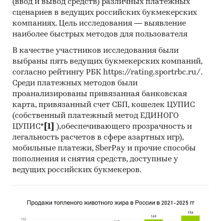
(ввод и вывод средств) различных платежных
поставщики:
сценариев в ведущих российских букмекерских
ЗАО `АЗЕРФЛОАТ`, BENXI FUYAO FLOAT GLASS
компаниях. Цель исследования — выявление
CO., LTD , MARISTIKA UAB, FUYAO GROUP
наиболее быстрых методов для пользователя
TONGLIAO CO., LTD, FUYAO GLASS INDUSTRY
GROUP CO., LTD, GUARDIAN CZESTOCHOWA SP.
В качестве участников исследования были
выбраны пять ведущих букмекерских компаний,
Z.O.O., SAINT-GOBAIN GLASS FRANCE S.A.,
согласно рейтингу РБК https://rating.sportrbc.ru/.
SISECAM INS SAN VE TIC A.S., HEILONGJIANG
Среди платежных методов были
VICSHINE INTERNATIONAL TRADE CO., LTD,
проанализированы привязанная банковская
SAINT-GOBAIN GLASS DEUTSCHLAND GMBH,
карта, привязанный счет СБП, кошелек ЦУПИС
FUYAO GLASS ILLINOIS INC , AGC GLASS EUROPE
(собственный платежный метод ЕДИНОГО
SALES N.V./S.A., GROGLASS SIA, AGC FLAT GLASS
ЦУПИС*
[1]
),обеспечивающего прозрачность и
CZECH A.S., SAINT-GOBAIN INNOVATIVE
легальность расчетов в сфере азартных игр),
MATERIALS POLSKA SP. Z.O.O., PHOENICIA FLAT
мобильные платежи, SberPay и прочие способы
GLASS INDUSTRIES LTD, EUROGLAS POLSKA SP.
пополнения и снятия средств, доступные у
Z.O.O., СУЙФЕНЬХЕЙСКАЯ ТЭК С ОО `ЖУНЬ ФУ
ведущих российских букмекеров.
ШЭН`, HEMI LOGISTICS UAB, GUARDIAN
INDUSTRIES LLC, GUARDIAN OROSHAZA KFT,
SISECAM FLAT GLASS ITALY S.R.L., ИМПОРТНО
ЭКСПОРТНАЯ КОМПАНИЯ С ОО `ЖУЙФАНЬФУ`,