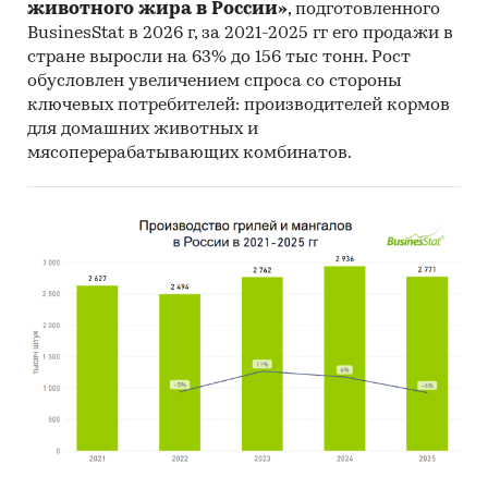
животного жира в России»
, подготовленного
АО `ТРАКЬЯ ГЛАСС РУС`, ООО `БАРЭКС`, АО
BusinesStat в 2026 г, за 2021-2025 гг его продажи в
`АУТОМАТИВ ГЛАСС АЛЬЯНС РУС`, ООО
стране выросли на 63% до 156 тыс тонн. Рост
`ВОСТОК ЭКСПОРТ`, ООО `АГРОМАРТ`, АО
обусловлен увеличением спроса со стороны
`БАЛТИЙСКОЕ СТЕКЛО`, ООО
ключевых потребителей: производителей кормов
`СТЕКЛОИНВЕСТНН`, ООО `НОРМА ГЛАСС`, ООО
для домашних животных и
`СТЕКЛОДИЗАЙН`
мясоперерабатывающих комбинатов.
Выдержки из исследования:
- На российском рынке флоат-стекла в
последние годы нет выраженного тренда.
- В структуре рынка флоат-стекла в 2021 г.
внутреннее производство превышало объем
импортных поставок в 49 раз, а сальдо
торгового баланса было положительное и
составляло 21,8 млн.м2.
- Главными игроками среди российских
производителей являются ООО `ЭЙ ДЖИ СИ
ФЛЭТ ГЛАСС КЛИН`, ООО `ГАРДИАН СТЕКЛО
РОСТОВ`, АО `САРАТОВСТРОЙСТЕКЛО`.