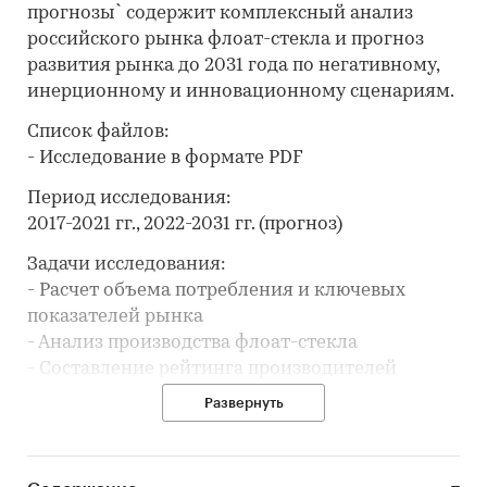
прогнозы` содержит комплексный анализ
российского рынка флоат-стекла и прогноз
развития рынка до 2031 года по негативному,
инерционному и инновационному сценариям.
Список файлов:
- Исследование в формате PDF
Период исследования:
2017-2021 гг., 2022-2031 гг. (прогноз)
Задачи исследования:
- Расчет объема потребления и ключевых
показателей рынка
- Анализ производства флоат-стекла
- Составление рейтинга производителей
- Анализ цен производителей флоат-стекла
Развернуть
- Анализ импорта и экспорта
- Формирование прогноза развития рынка