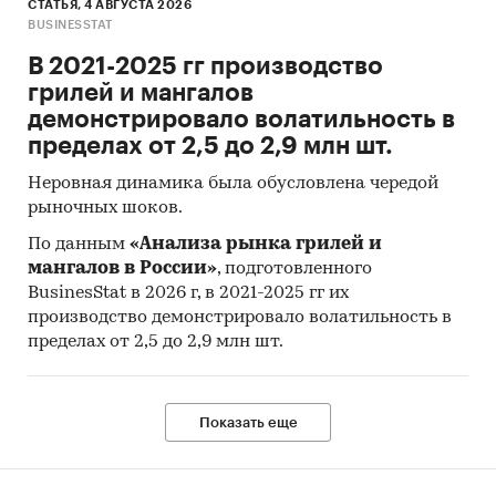
СТАТЬЯ, 4 АВГУСТА 2026
- Лучшие производственные показатели
BUSINESSTAT
демонстрирует Приволжский ФО с объемом
В 2021-2025 гг производство
выпуска продукции, составляющим 102,8
грилей и мангалов
млн.м2 продукции.
демонстрировало волатильность в
- Лидером по импортным поставкам в 2021 г.
пределах от 2,5 до 2,9 млн шт.
является Китай (более 50%), ведущий
поставщик флоат-стекла - ЗАО `АЗЕРФЛОАТ`
Неровная динамика была обусловлена чередой
(13,6%).
рыночных шоков.
- Большую часть продукции российских
По данным
«Анализа рынка грилей и
экспортеров покупает Украина (более 45%),
мангалов в России»
, подготовленного
крупнейший покупатель - ООО `ГЮАЛОС`
BusinesStat в 2026 г, в 2021-2025 гг их
(9,9%).
производство демонстрировало волатильность в
пределах от 2,5 до 2,9 млн шт.
Данные игроков ВЭД:
Также в исследовании представлена
информация об участниках ВЭД с объемами
поставок:
Показать еще
- Рейтинг крупнейших российских импортеров
и зарубежных поставщиков