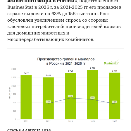
животного жира в России»
, подготовленного
Commodity Trade Statistics, Industrial
BusinesStat в 2026 г, за 2021-2025 гг его продажи в
Commodity Statistics, Food and Agriculture
стране выросли на 63% до 156 тыс тонн. Рост
Organization и др.).
обусловлен увеличением спроса со стороны
Материалы Международного Валютного
ключевых потребителей: производителей кормов
для домашних животных и
Фонда (International Monetary Fund).
мясоперерабатывающих комбинатов.
Материалы Всемирного банка (World Bank).
Материалы ВТО (World Trade Organization).
Материалы Организации экономического
сотрудничества и развития (Organization for
Economic Cooperation and Development).
Материалы International Trade Centre.
Материалы Index Mundi.
Результаты исследований DISCOVERY
Research Group.
Объем и структура выборки
СТАТЬЯ, 4 АВГУСТА 2026