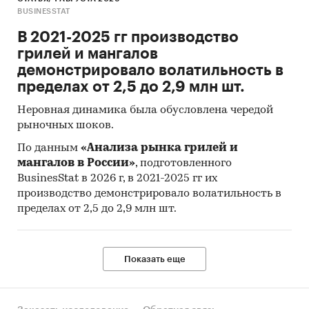
Процедура контент-анализа документов не
BUSINESSTAT
предполагает расчета объема выборочной
В 2021-2025 гг производство
совокупности. Обработке и анализу подлежат
грилей и мангалов
все доступные исследователю документы.
демонстрировало волатильность в
пределах от 2,5 до 2,9 млн шт.
К отчету прилагается обработанная и
пригодная к дальнейшему использованию
база
Неровная динамика была обусловлена чередой
данных с подробной информацией об
рыночных шоков.
импорте в Россию и экспорте из России
По данным
«Анализа рынка грилей и
индустриальных ДВС.
База включает в себя
мангалов в России»
, подготовленного
большое число различных показателей:
BusinesStat в 2026 г, в 2021-2025 гг их
производство демонстрировало волатильность в
Категория продукта
пределах от 2,5 до 2,9 млн шт.
Группа продукта
Производитель
Показать еще
Год импорта/экспорта
Месяц импорта/экспорта