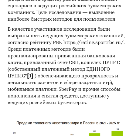
(качественный) контент-анализ интервью и
сценариев в ведущих российских букмекерских
документов и (2) Квантитативный
компаниях. Цель исследования — выявление
(количественный) анализ с применением
наиболее быстрых методов для пользователя
пакетов программ, к которым имеет доступ
В качестве участников исследования были
наше агентство.
выбраны пять ведущих букмекерских компаний,
Контент-анализ выполняется в рамках
согласно рейтингу РБК https://rating.sportrbc.ru/.
Среди платежных методов были
проведения Desk Research (кабинетное
проанализированы привязанная банковская
исследование). В общем виде целью
карта, привязанный счет СБП, кошелек ЦУПИС
кабинетного исследования является
(собственный платежный метод ЕДИНОГО
проанализировать ситуацию на рынке
ЦУПИС*
[1]
),обеспечивающего прозрачность и
индустриальных ДВС и получить (рассчитать)
легальность расчетов в сфере азартных игр),
показатели, характеризующие его состояние в
мобильные платежи, SberPay и прочие способы
настоящее время и в будущем.
пополнения и снятия средств, доступные у
ведущих российских букмекеров.
Источники получения информации
Базы данных Федеральной Таможенной
службы РФ, ФСГС РФ (Росстат).
Материалы DataMonitor, EuroMonitor,