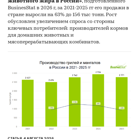
животного жира в России»
, подготовленного
BusinesStat в 2026 г, за 2021-2025 гг его продажи в
Материалы Международного Валютного
стране выросли на 63% до 156 тыс тонн. Рост
Фонда (International Monetary Fund).
обусловлен увеличением спроса со стороны
Материалы Всемирного банка (World Bank).
ключевых потребителей: производителей кормов
для домашних животных и
Материалы ВТО (World Trade Organization).
мясоперерабатывающих комбинатов.
Материалы Организации экономического
сотрудничества и развития (Organization for
Economic Cooperation and Development).
Материалы International Trade Centre.
Материалы Index Mundi.
Результаты исследований DISCOVERY
Research Group.
Объем и структура выборки
Процедура контент-анализа документов не
предполагает расчета объема выборочной
СТАТЬЯ, 4 АВГУСТА 2026