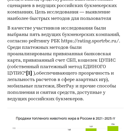
сценариев в ведущих российских букмекерских
наше агентство.
компаниях. Цель исследования — выявление
Контент-анализ выполняется в рамках
наиболее быстрых методов для пользователя
проведения Desk Research (кабинетное
В качестве участников исследования были
исследование). В общем виде целью
выбраны пять ведущих букмекерских компаний,
кабинетного исследования является
согласно рейтингу РБК https://rating.sportrbc.ru/.
проанализировать ситуацию на рынке
Среди платежных методов были
адресных дымовых пожарных извещателей в
проанализированы привязанная банковская
России и получить (рассчитать) показатели,
карта, привязанный счет СБП, кошелек ЦУПИС
характеризующие его состояние в настоящее
(собственный платежный метод ЕДИНОГО
время и в будущем.
ЦУПИС*
[1]
),обеспечивающего прозрачность и
легальность расчетов в сфере азартных игр),
Источники получения информации
мобильные платежи, SberPay и прочие способы
пополнения и снятия средств, доступные у
Базы данных Федеральной Таможенной
ведущих российских букмекеров.
службы РФ, ФСГС РФ (Росстат).
Материалы DataMonitor, EuroMonitor,
Eurostat.
Печатные и электронные деловые и