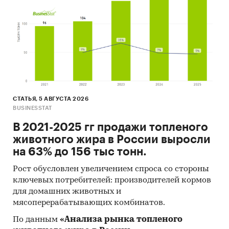
специализированные издания,
аналитические обзоры.
Ресурсы сети Интернет в России и мире.
Экспертные опросы.
Материалы участников отечественного и
мирового рынков.
СТАТЬЯ, 5 АВГУСТА 2026
Результаты исследований маркетинговых и
BUSINESSTAT
консалтинговых агентств.
В 2021-2025 гг продажи топленого
Материалы отраслевых учреждений и базы
животного жира в России выросли
данных.
на 63% до 156 тыс тонн.
Результаты ценовых мониторингов.
Рост обусловлен увеличением спроса со стороны
Материалы и базы данных статистики ООН
ключевых потребителей: производителей кормов
для домашних животных и
(United Nations Statistics Division:
мясоперерабатывающих комбинатов.
Commodity Trade Statistics, Industrial
Commodity Statistics, Food and Agriculture
По данным
«Анализа рынка топленого
Organization и др.).