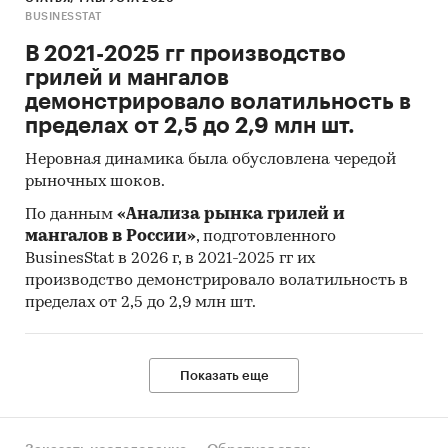
совокупности. Обработке и анализу подлежат
BUSINESSTAT
все доступные исследователю документы.
В 2021-2025 гг производство
К отчету прилагается обработанная и
грилей и мангалов
пригодная к дальнейшему использованию
база
демонстрировало волатильность в
данных с подробной информацией об
пределах от 2,5 до 2,9 млн шт.
импорте в Россию и экспорте из России
Неровная динамика была обусловлена чередой
адресных дымовых пожарных извещателей.
рыночных шоков.
База включает в себя большое число
различных показателей:
По данным
«Анализа рынка грилей и
мангалов в России»
, подготовленного
Назначение продукта
BusinesStat в 2026 г, в 2021-2025 гг их
производство демонстрировало волатильность в
Производитель
пределах от 2,5 до 2,9 млн шт.
Год импорта/экспорта
Месяц импорта/экспорта
Показать еще
Компании получатели и отправители
товара
Страны получатели, отправители и