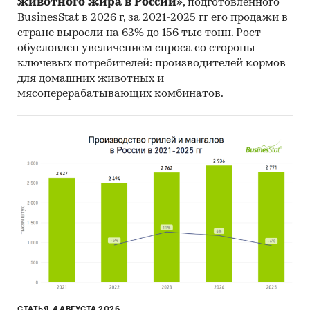
животного жира в России»
, подготовленного
Материалы Международного Валютного
BusinesStat в 2026 г, за 2021-2025 гг его продажи в
Фонда (International Monetary Fund).
стране выросли на 63% до 156 тыс тонн. Рост
Материалы Всемирного банка (World Bank).
обусловлен увеличением спроса со стороны
ключевых потребителей: производителей кормов
Материалы ВТО (World Trade Organization).
для домашних животных и
Материалы Организации экономического
мясоперерабатывающих комбинатов.
сотрудничества и развития (Organization for
Economic Cooperation and Development).
Материалы International Trade Centre.
Материалы Index Mundi.
Результаты исследований DISCOVERY
Research Group.
Объем и структура выборки
Процедура контент-анализа документов не
предполагает расчета объема выборочной
совокупности. Обработке и анализу подлежат
СТАТЬЯ, 4 АВГУСТА 2026