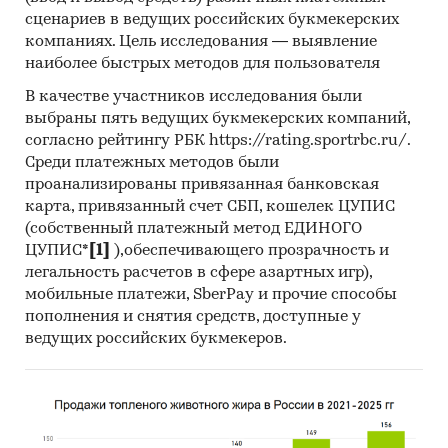
сценариев в ведущих российских букмекерских
Контент-анализ выполняется в рамках
компаниях. Цель исследования — выявление
проведения Desk Research (кабинетное
наиболее быстрых методов для пользователя
исследование). В общем виде целью
В качестве участников исследования были
кабинетного исследования является
выбраны пять ведущих букмекерских компаний,
проанализировать ситуацию на рынке листа
согласно рейтингу РБК https://rating.sportrbc.ru/.
профилированного (профнастила/профлиста)
Среди платежных методов были
и получить (рассчитать) показатели,
проанализированы привязанная банковская
характеризующие его состояние в настоящее
карта, привязанный счет СБП, кошелек ЦУПИС
время и в будущем.
(собственный платежный метод ЕДИНОГО
ЦУПИС*
[1]
),обеспечивающего прозрачность и
Источники получения информации
легальность расчетов в сфере азартных игр),
мобильные платежи, SberPay и прочие способы
Базы данных Федеральной Таможенной
пополнения и снятия средств, доступные у
службы РФ, ФСГС РФ (Росстат).
ведущих российских букмекеров.
Материалы DataMonitor, EuroMonitor,
Eurostat.
Печатные и электронные деловые и
специализированные издания,