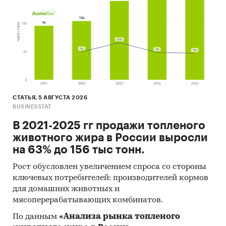
аналитические обзоры.
Ресурсы сети Интернет в России и мире.
Экспертные опросы.
Материалы участников отечественного и
мирового рынков.
Результаты исследований маркетинговых и
СТАТЬЯ, 5 АВГУСТА 2026
консалтинговых агентств.
BUSINESSTAT
Материалы отраслевых учреждений и базы
В 2021-2025 гг продажи топленого
данных.
животного жира в России выросли
Результаты ценовых мониторингов.
на 63% до 156 тыс тонн.
Материалы и базы данных статистики ООН
Рост обусловлен увеличением спроса со стороны
(United Nations Statistics Division:
ключевых потребителей: производителей кормов
для домашних животных и
Commodity Trade Statistics, Industrial
мясоперерабатывающих комбинатов.
Commodity Statistics, Food and Agriculture
Organization и др.).
По данным
«Анализа рынка топленого