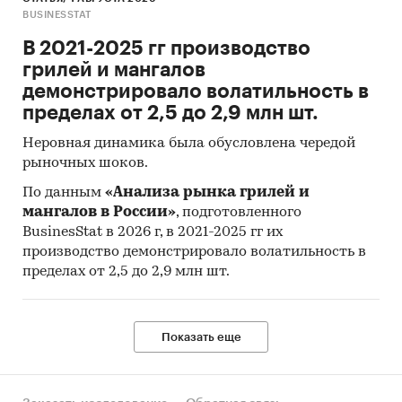
все доступные исследователю документы.
BUSINESSTAT
К отчету прилагается обработанная и
В 2021-2025 гг производство
пригодная к дальнейшему использованию
база
грилей и мангалов
данных с подробной информацией об
демонстрировало волатильность в
импорте в Россию и экспорте из России
пределах от 2,5 до 2,9 млн шт.
листа профилированного (профнастила/
Неровная динамика была обусловлена чередой
профлиста).
База включает в себя большое
рыночных шоков.
число различных показателей:
По данным
«Анализа рынка грилей и
Категория продукта
мангалов в России»
, подготовленного
BusinesStat в 2026 г, в 2021-2025 гг их
Группа продукта
производство демонстрировало волатильность в
Бренд
пределах от 2,5 до 2,9 млн шт.
Год импорта/экспорта
Месяц импорта/экспорта
Показать еще
Компании получатели и отправители
товара