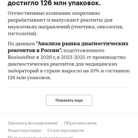
достигло 126 млн упаковок.
Министерство экономического развития РФ
Отечественные компании оперативно
разрабатывают и выпускают реагенты для
Министерство финансов РФ
наукоемких направлений (генетика, онкология,
ФГУ Центральный НИИ организации и
гистология).
информатизации здравоохранения
По данным
"Анализа рынка диагностических
Комитет по здравоохранению Санкт-
реагентов в России",
подготовленного
Петербурга
BusinesStat в 2026 г, в 2023-2025 гг производство
диагностических реагентов для медицинских
Управление Федеральной службы
лабораторий в стране выросло на 10% и составило
государственной статистики по г. Санкт-
126 млн упаковок.
Петербургу и Ленинградской области
Официальный веб-сайт Администрации г.
Санкт-Петербург
Показать еще
Официальные веб-сайты операторов рынка
Информация BusinesStat:
Заказать исследование
Обратная связь
Наши партнеры
Стать партнером
Выборочная перепись медицинских