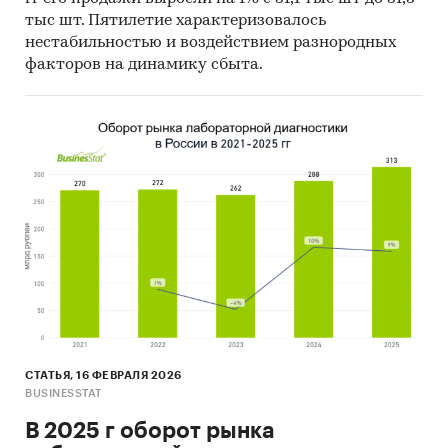
лабораторной диагностики
тыс шт. Пятилетие характеризовалось
нестабильностью и воздействием разнородных
Объем и оборот рынка
факторов на динамику сбыта.
Цены лабораторных услуг
Потребители и объем потребления
лабораторных услуг
Финансово-инвестиционные показатели
отрасли
В обзоре информация детализирована по
секторам рынка:
Коммерческий
ОМС
Дополнительно представлена информация
СТАТЬЯ, 16 ФЕВРАЛЯ 2026
о количестве, стоимости и средней цене
BUSINESSTAT
исследований, направленных на выявление
В 2025 г оборот рынка
коронавируса.