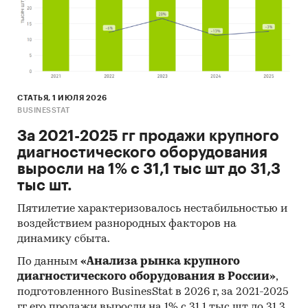
В 2020 г структура рынка сменилась в сторону
роста сегмента ОМС, поскольку масштабное
тестирование на коронавирусную инфекцию,
преимущественно, проводилось по госзаказам.
В результате, доля сектора ОМС на рынке
лабораторной диагностики Санкт-Петербурга
СТАТЬЯ, 1 ИЮЛЯ 2026
BUSINESSTAT
по итогам 2020 г возросла до 66% (23,4 млн).
Остальные 34% (11,9 млн) анализов были
За 2021-2025 гг продажи крупного
исследованы на коммерческой основе.
диагностического оборудования
выросли на 1% с 31,1 тыс шт до 31,3
«Анализ рынка лабораторной диагностики
тыс шт.
в Санкт-Петербурге в 2016-2020 гг, прогноз
на 2021-2025 гг»
включает важнейшие данные,
Пятилетие характеризовалось нестабильностью и
необходимые для понимания текущей
воздействием разнородных факторов на
конъюнктуры рынка и оценки перспектив его
динамику сбыта.
развития:
По данным
«Анализа рынка крупного
диагностического оборудования в России»
,
Заболеваемость населения
подготовленного BusinesStat в 2026 г, за 2021-2025
Статистика учреждений и персонала
гг его продажи выросли на 1% с 31,1 тыс шт до 31,3