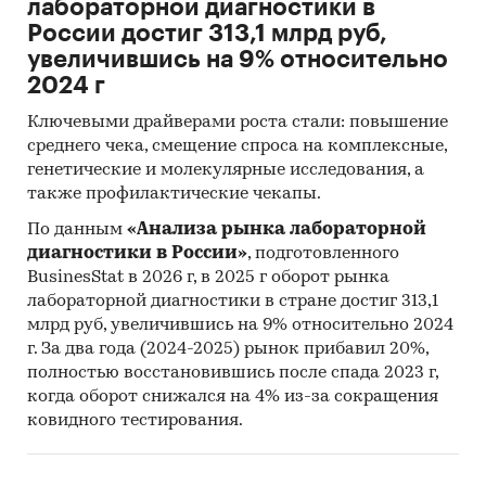
лабораторной диагностики в
России достиг 313,1 млрд руб,
Приведены финансовые рейтинги
увеличившись на 9% относительно
крупнейших предприятий лабораторной
2024 г
диагностики, зарегистрированных в Санкт-
Петербурге:
Ключевыми драйверами роста стали: повышение
среднего чека, смещение спроса на комплексные,
Биотехмед, Биотехсервис, Гемотест Ленинград,
генетические и молекулярные исследования, а
Глобус Мед, Инвитро СПб, КБС, Лаборатория
также профилактические чекапы.
«Медлаб», Лаборатория иммунобиологических
исследований, Лабстори, Лабтест, Меди Лаб,
По данным
«Анализа рынка лабораторной
диагностики в России»
, подготовленного
Медицинская компания «Лабстори», Научно-
BusinesStat в 2026 г, в 2025 г оборот рынка
Производственная фирма «Хеликс»,
лабораторной диагностики в стране достиг 313,1
Национальный центр клинической
млрд руб, увеличившись на 9% относительно 2024
морфологической диагностики, Северо-
г. За два года (2024-2025) рынок прибавил 20%,
Западный центр доказательной медицины,
полностью восстановившись после спада 2023 г,
Ситилаб, Хеликс 77, Хеликс Норд-Вест, Хеликс
когда оборот снижался на 4% из-за сокращения
Приморский, Эксплана.
ковидного тестирования.
Рейтинги построены по отдельным
юридическим лицам, поэтому в них могут