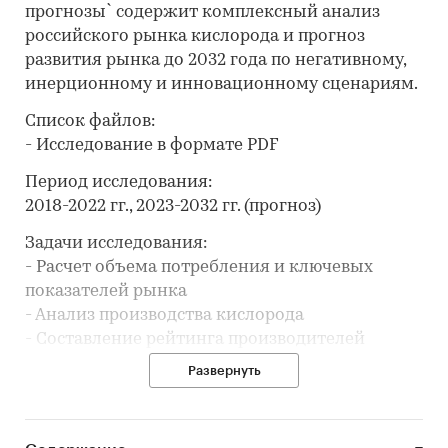
прогнозы` содержит комплексный анализ
российского рынка кислорода и прогноз
развития рынка до 2032 года по негативному,
инерционному и инновационному сценариям.
Список файлов:
- Исследование в формате PDF
Период исследования:
2018-2022 гг., 2023-2032 гг. (прогноз)
Задачи исследования:
- Расчет объема потребления и ключевых
показателей рынка
- Анализ производства кислорода
- Составление рейтинга производителей
- Анализ цен производителей кислорода
Развернуть
- Анализ импорта и экспорта
- Формирование прогноза развития рынка