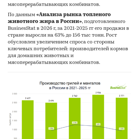
крупнейший покупатель - ELME MESSER GAAS
мясоперерабатывающих комбинатов.
A.S. (51,2%).
По данным
«Анализа рынка топленого
животного жира в России»
, подготовленного
Данные игроков ВЭД:
BusinesStat в 2026 г, за 2021-2025 гг его продажи в
Также в исследовании представлена
стране выросли на 63% до 156 тыс тонн. Рост
информация об участниках ВЭД с объемами
обусловлен увеличением спроса со стороны
поставок:
ключевых потребителей: производителей кормов
- Рейтинг крупнейших российских импортеров
для домашних животных и
и зарубежных поставщиков
мясоперерабатывающих комбинатов.
- Рейтинг ведущих российских экспортеров и
зарубежных покупателей
Единицы измерения:
Количественные показатели в отчете
рассчитаны в м3, стоимостные - в долларах и
рублях
География исследования:
РФ, федеральные округа и регионы РФ, страны
мира