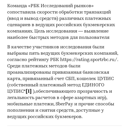
экспортеры:
Команда «РБК Исследований рынков»
ООО `ЕЛМЕ МЕССЕР РУС`, ИП ЕПИФАНОВСКИЙ
сопоставила скорости обработки транзакций
М.С., ООО `ЛИНДЕ ГАЗ ЛИПЕЦК`, ООО `ФОРТЕ`,
(ввод и вывод средств) различных платежных
ООО `ЭЙР ПРОДАКТС ГАЗ`, ИП СУВОРОВ Е.А., ИП
сценариев в ведущих российских букмекерских
ЮНУСОВ А.И., ООО `ТЮМЕНСКИЕ АЭРОЗОЛИ`,
компаниях. Цель исследования — выявление
ООО `ЕЛМЕ МЕССЕР К`, ООО `АРГОН`, ПАО
наиболее быстрых методов для пользователя
`КРИОГЕНМАШ`, ООО `СПЕЦТЕПЛОМОНТАЖ`,
В качестве участников исследования были
ООО `ТД `АТМОСФЕРА, ООО `ФАРМКОМПЛЕКТ`,
выбраны пять ведущих букмекерских компаний,
ООО `КОНТУР АВТОМАТИЗАЦИЯ`, ООО `АЗУР
согласно рейтингу РБК https://rating.sportrbc.ru/.
ЭЙР`
Среди платежных методов были
проанализированы привязанная банковская
Выдержки из исследования:
карта, привязанный счет СБП, кошелек ЦУПИС
- На российском рынке кислорода в последние
(собственный платежный метод ЕДИНОГО
годы нет выраженного тренда.
ЦУПИС*
[1]
),обеспечивающего прозрачность и
- В структуре рынка кислорода в 2022 г.
легальность расчетов в сфере азартных игр),
внутреннее производство превышало объем
мобильные платежи, SberPay и прочие способы
импортных поставок в 2797,3 раз, а сальдо
пополнения и снятия средств, доступные у
торгового баланса было отрицательное и
ведущих российских букмекеров.
составляло 3326,1 тыс.м3.