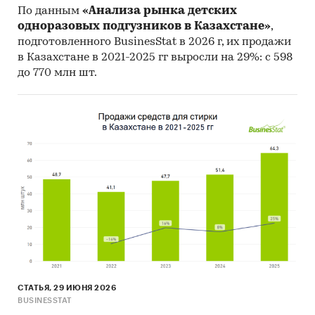
Инсайдерские источники
По данным
«Анализа рынка детских
одноразовых подгузников в Казахстане»
,
Специализированные аналитические
подготовленного BusinesStat в 2026 г, их продажи
порталы
в Казахстане в 2021-2025 гг выросли на 29%: с 598
Методы:
до 770 млн шт.
Кабинетное исследование. Поиск и
анализ информации из различных
источников, проведение расчетов.
Статистика и аналитика
Прогноз ГидМаркет. Современные
статистические методы прогнозирования с
поправкой на мнение экспертов.
Категории:
Промышленность
/
...
/
Текстильная промышленность
/
Войлок
СНГ
/
Казахстан
СТАТЬЯ, 29 ИЮНЯ 2026
BUSINESSTAT