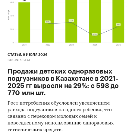
Рекомендации и выводы
Источники информации:
Базы данных государственных органов
статистики Казахстана
Комитет государственных доходов
СТАТЬЯ, 9 ИЮЛЯ 2026
Министерства финансов РК
BUSINESSTAT
Официальная статистика международной
Продажи детских одноразовых
торговли
подгузников в Казахстане в 2021-
2025 гг выросли на 29%: с 598 до
Открытые источники (сайты, порталы)
770 млн шт.
Отчетность эмитентов Казахстана
Рост потребления обусловлен увеличением
Сайты компаний
расхода подгузников на одного ребенка, что
Архивы СМИ
связано с переходом молодых семей к
повседневному использованию одноразовых
Региональные и федеральные СМИ
гигиенических средств.