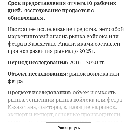
Срок предоставления отчета 10 рабочих
дней. Исследование продается с
обновлением.
Настоящее исследование представляет собой
маркетинговый анализ рынка войлока или
фетра в Казахстане. Аналитиками составлен
прогноз развития рынка до 2025 г.
Период исследования:
2016 – 2020 гг.
Объект исследования:
рынок войлока или
фетра
Предмет исследования:
объем и емкость
рынка, тенденции рынка войлока или фетра
Казахстана, факторы, влияющие на рынок,
экспорт и импорт, основные производители,
оценка инвестиционной привлекательности,
Развернуть
прогноз развития рынка войлока или фетра
Казахстана