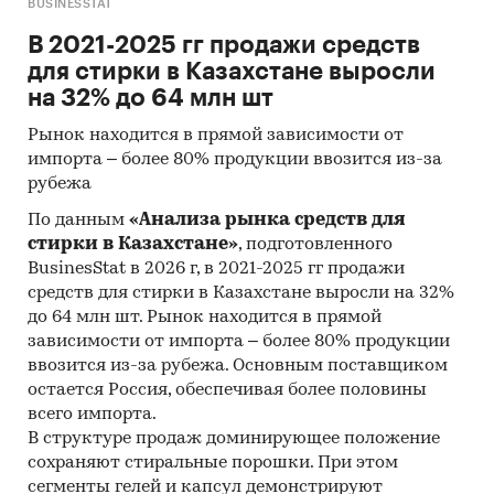
BUSINESSTAT
Отчетность эмитентов Казахстана
В 2021-2025 гг продажи средств
Сайты компаний
для стирки в Казахстане выросли
на 32% до 64 млн шт
Архивы СМИ
Региональные и федеральные СМИ
Рынок находится в прямой зависимости от
импорта – более 80% продукции ввозится из-за
Инсайдерские источники
рубежа
Специализированные аналитические
По данным
«Анализа рынка средств для
порталы
стирки в Казахстане»
, подготовленного
BusinesStat в 2026 г, в 2021-2025 гг продажи
Методы:
средств для стирки в Казахстане выросли на 32%
до 64 млн шт. Рынок находится в прямой
Кабинетное исследование. Поиск и
зависимости от импорта – более 80% продукции
анализ информации из различных
ввозится из-за рубежа. Основным поставщиком
источников, проведение расчетов.
остается Россия, обеспечивая более половины
Статистика и аналитика
всего импорта.
Прогноз ГидМаркет. Современные
В структуре продаж доминирующее положение
статистические методы прогнозирования с
сохраняют стиральные порошки. При этом
сегменты гелей и капсул демонстрируют
поправкой на мнение экспертов.