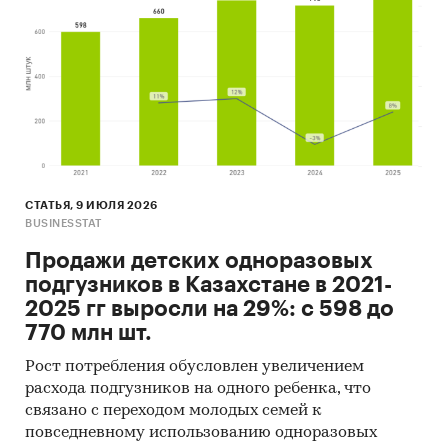
2025 г.
Основные блоки исследования:
Обзор рынка деревянных окон и дверей
(включая двери застекленные, рамы и
пороги деревянные) Казахстана
Конкурентный анализ на рынке
деревянных окон и дверей (включая двери
СТАТЬЯ, 9 ИЮЛЯ 2026
застекленные, рамы и пороги
BUSINESSTAT
деревянные)
Продажи детских одноразовых
Анализ производства деревянных окон и
подгузников в Казахстане в 2021-
дверей (включая двери застекленные, рамы
2025 гг выросли на 29%: с 598 до
и пороги деревянные) в Казахстане
770 млн шт.
Анализ внешнеторговых поставок
Рост потребления обусловлен увеличением
деревянных окон и дверей (включая двери
расхода подгузников на одного ребенка, что
связано с переходом молодых семей к
застекленные, рамы и пороги деревянные)
повседневному использованию одноразовых
Казахстана