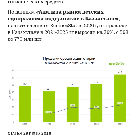
гигиенических средств.
Оценка факторов инвестиционной
По данным
«Анализа рынка детских
привлекательности рынка
одноразовых подгузников в Казахстане»
,
Прогноз развития рынка деревянных окон
подготовленного BusinesStat в 2026 г, их продажи
и дверей (включая двери застекленные,
в Казахстане в 2021-2025 гг выросли на 29%: с 598
рамы и пороги деревянные) Казахстана до
до 770 млн шт.
2025 г.
Рекомендации и выводы
Источники информации:
Базы данных государственных органов
статистики Казахстана
Комитет государственных доходов
Министерства финансов РК
Официальная статистика международной
торговли
Открытые источники (сайты, порталы)
СТАТЬЯ, 29 ИЮНЯ 2026