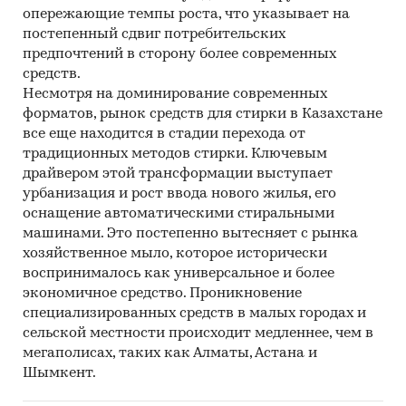
опережающие темпы роста, что указывает на
Категории:
Потребительские товары
/
...
/
постепенный сдвиг потребительских
Столярные изделия
/
Двери
предпочтений в сторону более современных
Потребительские товары
/
...
/
Столярные
средств.
изделия
/
Окна
Несмотря на доминирование современных
Промышленность
/
Деревообработка
/
форматов, рынок средств для стирки в Казахстане
Деревянные конструкции
все еще находится в стадии перехода от
СНГ
/
Казахстан
традиционных методов стирки. Ключевым
драйвером этой трансформации выступает
урбанизация и рост ввода нового жилья, его
оснащение автоматическими стиральными
машинами. Это постепенно вытесняет с рынка
хозяйственное мыло, которое исторически
воспринималось как универсальное и более
экономичное средство. Проникновение
специализированных средств в малых городах и
сельской местности происходит медленнее, чем в
мегаполисах, таких как Алматы, Астана и
Шымкент.