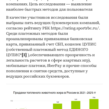
компаниях. Цель исследования — выявление
проанализировать ситуацию на рынке суровых
наиболее быстрых методов для пользователя
тканей из синтетики и получить (рассчитать)
показатели, характеризующие его состояние в
В качестве участников исследования были
настоящее время и в будущем.
выбраны пять ведущих букмекерских компаний,
согласно рейтингу РБК https://rating.sportrbc.ru/.
Источники получения информации
Среди платежных методов были
проанализированы привязанная банковская
Базы данных Федеральной Таможенной
карта, привязанный счет СБП, кошелек ЦУПИС
службы РФ, ФСГС РФ (Росстат).
(собственный платежный метод ЕДИНОГО
Материалы DataMonitor, EuroMonitor,
ЦУПИС*
[1]
),обеспечивающего прозрачность и
Eurostat.
легальность расчетов в сфере азартных игр),
мобильные платежи, SberPay и прочие способы
Печатные и электронные деловые и
пополнения и снятия средств, доступные у
специализированные издания,
ведущих российских букмекеров.
аналитические обзоры.
Ресурсы сети Интернет в России и мире.
Экспертные опросы.
Материалы участников отечественного и