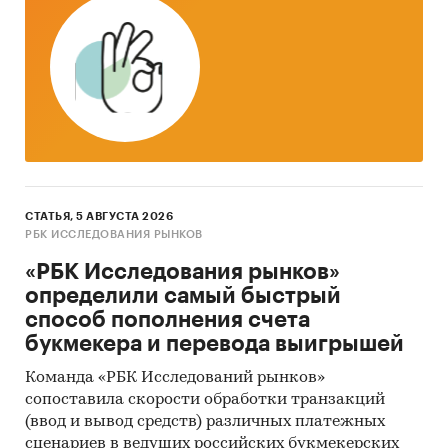
Mystery-Shopping с производителями:
кроме
того, информацию об объемах производства и
ценах мы получили, вступив в
переговоры
с
производителями
в завуалированной форме
(Mystery-Shopping)
от имени потенциального
заказчика.
Мониторинг документов:
в качестве
основных методов анализа данных выступают
так называемые (1) Традиционный
СТАТЬЯ, 5 АВГУСТА 2026
РБК ИССЛЕДОВАНИЯ РЫНКОВ
(качественный) контент-анализ интервью и
документов и (2) Квантитативный
«РБК Исследования рынков»
(количественный) анализ с применением
определили самый быстрый
пакетов программ, к которым имеет доступ
способ пополнения счета
наше агентство.
букмекера и перевода выигрышей
Контент-анализ выполняется в рамках
Команда «РБК Исследований рынков»
проведения Desk Research (кабинетное
сопоставила скорости обработки транзакций
исследование). В общем виде целью
(ввод и вывод средств) различных платежных
кабинетного исследования является
сценариев в ведущих российских букмекерских