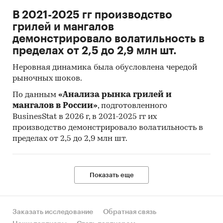
В 2021-2025 гг производство
Год импорта/экспорта
грилей и мангалов
Месяц импорта/экспорта
демонстрировало волатильность в
пределах от 2,5 до 2,9 млн шт.
Компании получатели и отправители
товара
Неровная динамика была обусловлена чередой
рыночных шоков.
Страны получатели, отправители и
производители товара
По данным
«Анализа рынка грилей и
мангалов в России»
, подготовленного
Объем импорта и экспорта в натуральном
BusinesStat в 2026 г, в 2021-2025 гг их
выражении
производство демонстрировало волатильность в
Объем импорта и экспорта в стоимостном
пределах от 2,5 до 2,9 млн шт.
выражении
Содержащиеся в базе данных сведения
Показать еще
позволят Вам самостоятельно выполнить
любые требующиеся запросы, которые не
включены в отчет.
Заказать исследование
Обратная связь
Категории:
Промышленность
/
...
/