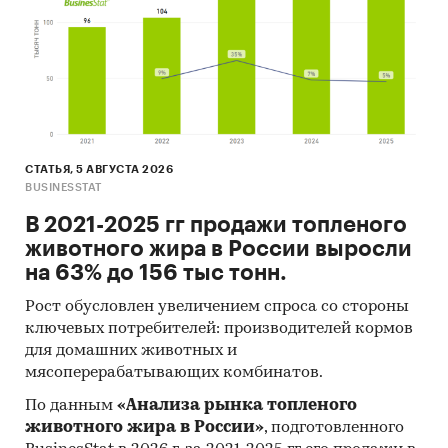
мирового рынков.
Результаты исследований маркетинговых и
консалтинговых агентств.
Материалы отраслевых учреждений и базы
данных.
Материалы и базы данных статистики ООН
СТАТЬЯ, 5 АВГУСТА 2026
(United Nations Statistics Division:
BUSINESSTAT
Commodity Trade Statistics, Industrial
В 2021-2025 гг продажи топленого
Commodity Statistics, Food and Agriculture
животного жира в России выросли
Organization и др.).
на 63% до 156 тыс тонн.
Материалы Международного Валютного
Рост обусловлен увеличением спроса со стороны
Фонда (International Monetary Fund).
ключевых потребителей: производителей кормов
Материалы Всемирного банка (World Bank).
для домашних животных и
мясоперерабатывающих комбинатов.
Материалы ВТО (World Trade Organization).
По данным
«Анализа рынка топленого
Материалы Организации экономического
животного жира в России»
, подготовленного
сотрудничества и развития (Organization for