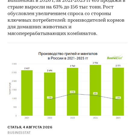
BusinesStat в 2026 г, за 2021-2025 гг его продажи в
Economic Cooperation and Development).
стране выросли на 63% до 156 тыс тонн. Рост
обусловлен увеличением спроса со стороны
Материалы International Trade Centre.
ключевых потребителей: производителей кормов
Материалы Index Mundi.
для домашних животных и
мясоперерабатывающих комбинатов.
Результаты исследований DISCOVERY
Research Group.
Объем и структура выборки
Процедура контент-анализа документов не
предполагает расчета объема выборочной
совокупности. Обработке и анализу подлежат
все доступные исследователю документы.
К отчету прилагается обработанная и
пригодная к дальнейшему использованию
база
данных с подробной информацией об
импорте в Россию и экспорте из России
суровых тканей из синтетики.
База включает
СТАТЬЯ, 4 АВГУСТА 2026
BUSINESSTAT
в себя большое число различных показателей: