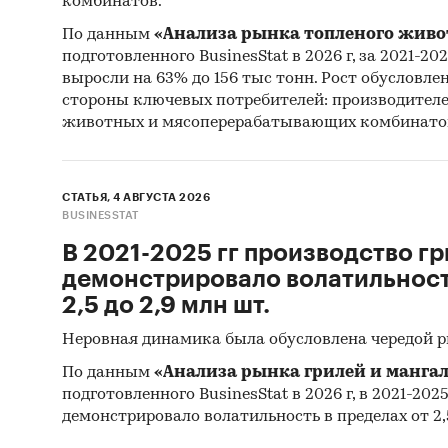
комбинатов.
Резу
По данным
«Анализа рынка топленого живо
подготовленного BusinesStat в 2026 г, за 2021-20
Мате
выросли на 63% до 156 тыс тонн. Рост обусловле
Stati
стороны ключевых потребителей: производител
Commo
животных и мясоперерабатывающих комбинато
Мате
Monet
СТАТЬЯ, 4 АВГУСТА 2026
Мате
BUSINESSTAT
Мате
В 2021-2025 гг производство гр
демонстрировало волатильность
Мате
2,5 до 2,9 млн шт.
разви
Deve
Неровная динамика была обусловлена чередой 
Матер
По данным
«Анализа рынка грилей и мангал
подготовленного BusinesStat в 2026 г, в 2021-202
Мате
демонстрировало волатильность в пределах от 2,5
Резу