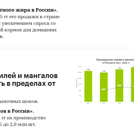
льтаты ценовых мониторингов.
тного жира в России»
,
25 гг его продажи в стране
риалы и базы данных статистики ООН (United Nat
н увеличением спроса со
stics Division: Commodity Trade Statistics, Industrial
ей кормов для домашних
dity Statistics, Food and Agriculture Organization и д
в.
риалы Международного Валютного Фонда (Internat
ary Fund).
риалы Всемирного банка (World Bank).
риалы ВТО (World Trade Organization).
илей и мангалов
 в пределах от
риалы Организации экономического сотрудничес
тия (Organization for Economic Cooperation and
lopment).
рыночных шоков.
иалы International Trade Centre.
ов в России»
,
5 гг их производство
риалы Index Mundi.
 до 2,9 млн шт.
льтаты исследований DISCOVERY Research Group.