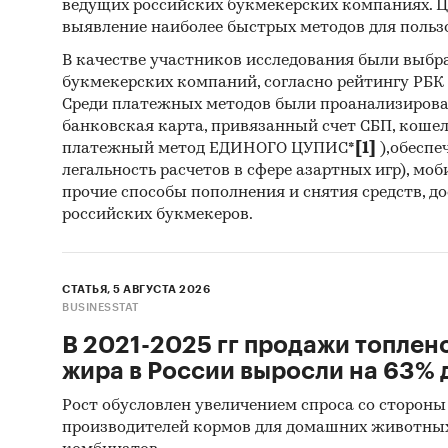
ведущих российских букмекерских компаниях. Ц
настоящ
выявление наиболее быстрых методов для польз
В качестве участников исследования были выбр
Метод 
букмекерских компаний, согласно рейтингу РБК htt
Среди платежных методов были проанализиров
Базы
банковская карта, привязанный счет СБП, коше
(Росс
платежный метод ЕДИНОГО ЦУПИС*
[1]
),обеспе
Матер
легальность расчетов в сфере азартных игр), мо
прочие способы пополнения и снятия средств, д
Печа
российских букмекеров.
изда
Ресу
СТАТЬЯ, 5 АВГУСТА 2026
Эксп
BUSINESSTAT
Мате
В 2021-2025 гг продажи топлен
жира в России выросли на 63% д
Резу
агент
Рост обусловлен увеличением спроса со стороны
производителей кормов для домашних животны
Мате