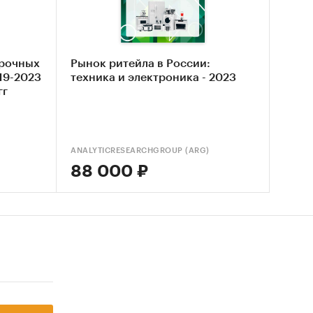
орочных
Рынок ритейла в России:
19-2023
техника и электроника - 2023
 РФ
гг
ким и
 с
ANALYTICRESEARCHGROUP (ARG)
88 000 ₽
-
х
рвью с
так и о