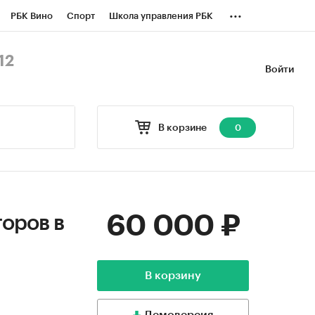
...
РБК Вино
Спорт
Школа управления РБК
БК Бизнес-среда
Дискуссионный клуб
12
Войти
оверка контрагентов
Политика
В корзине
0
60 000 ₽
оров в
В корзину