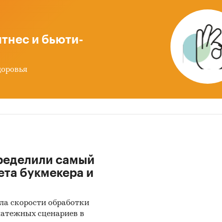
ности их конкурентов.
y-Shopping с производителями:
кроме того, инф
тнес и бьюти-
мах производства и ценах мы получили, вступив в
воры
с производителями
в завуалированной фо
доровья
y-Shopping)
от имени потенциального заказчика.
ринг документов:
в качестве основных методов 
выступают так называемые (1) Традиционный
венный) контент-анализ интервью и документов и 
ативный (количественный) анализ с применение
 программ, к которым имеет доступ наше агентств
ределили самый
-анализ выполняется в рамках проведения Desk R
ета букмекера и
тное исследование). В общем виде целью кабинетн
вания является проанализировать ситуацию на р
ла скорости обработки
 мембранных сепараторов в России и получить
латежных сценариев в
тать) показатели, характеризующие его состояние