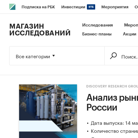
Подписка на РБК
Инвестиции
Мероприятия
О
РБК Образование
РБК Курсы
РБК Life
Тренды
В
МАГАЗИН
Исследования
Мероп
ИССЛЕДОВАНИЙ
Бизнес-планы
Акции
Исследования
Кредитные рейтинги
Франшизы
Га
Экономика
Бизнес
Технологии и медиа
Финансы
Все категории
DISCOVERY RESEARCH GRO
Анализ рын
России
Дата выпуска: 14 м
Количество страни