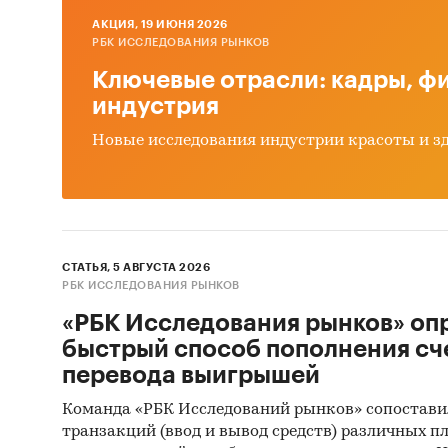
деятель
AКЦИЯ, 19 ИЮНЯ 2026
РБК ИССЛЕДОВАНИЯ РЫНКОВ
Myster
Ключевые отрасли: кадры, фи
об объе
индустрия
перего
Новые исследования индустрии красоты и з
(Myster
Монито
данных 
(качест
Квантит
СТАТЬЯ, 5 АВГУСТА 2026
РБК ИССЛЕДОВАНИЯ РЫНКОВ
пакетов
«РБК Исследования рынков» оп
Контент
быстрый способ пополнения сч
(кабине
перевода выигрышей
исследо
Команда «РБК Исследований рынков» сопостави
азотных
транзакций (ввод и вывод средств) различных п
(рассчи