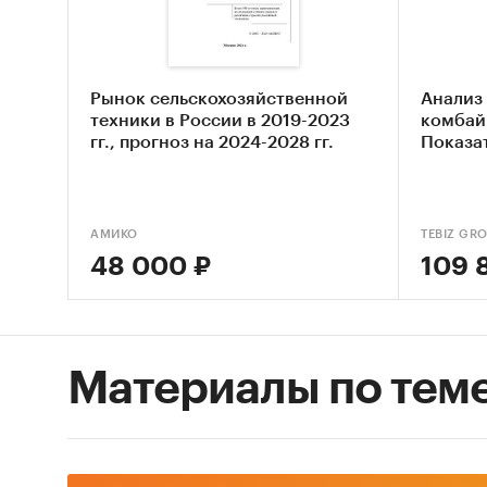
азот
Метод 
Рынок сельскохозяйственной
Анализ
ФСГС РФ
техники в России в 2019-2023
комбайн
произв
гг., прогноз на 2024-2028 гг.
Показа
(Росста
сложным
таким с
АМИКО
TEBIZ GR
48 000 ₽
109 
Анализ
произв
получен
хозяйст
Материалы по тем
источни
собстве
Интерв
произв