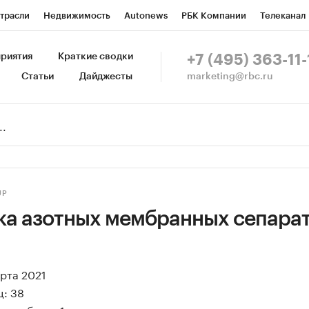
трасли
Недвижимость
Autonews
РБК Компании
Телеканал
изионеры
Национальные проекты
Город
Стиль
Крипто
Р
риятия
Краткие сводки
+7 (495) 363-11-
marketing@rbc.ru
Статьи
Дайджесты
зета
Спецпроекты СПб
Конференции СПб
Спецпроекты
Пр
Рынок наличной валюты
UP
ка азотных мембранных сепарат
арта 2021
ц: 38