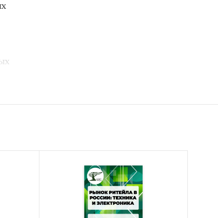
ых
ных
ых
отных
 рынка
ынка