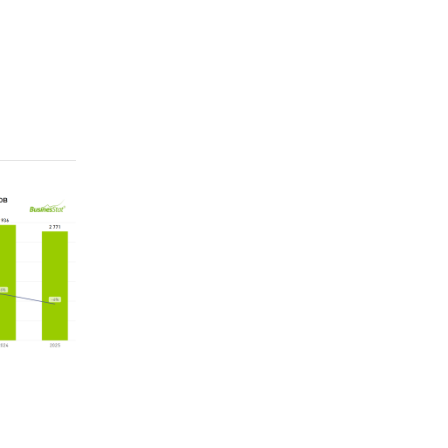
ions
р.).
ional
тва и