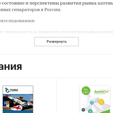
 состояние и перспективы развития рынка азотн
ных сепараторов в России.
 исследования:
м, темпы роста и динамика развития рынка азот
ранных сепараторов в России.
Развернуть
м и темпы роста производства азотных мембранн
раторов в России.
ания
м импорта в Россию и экспорта из России азотных
ранных сепараторов.
чные доли производителей и брендов на рынке аз
ранных сепараторов в России.
оры, определяющие текущее состояние и развитие
ных мембранных сепараторов в России.
нсово-хозяйственная деятельность участников р