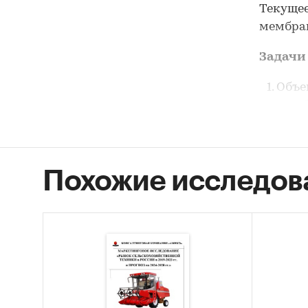
Текущее
мембран
Задачи
Объе
мемб
Объе
сепа
Похожие исследов
Объе
мемб
Рыно
мемб
Факт
азот
Фина