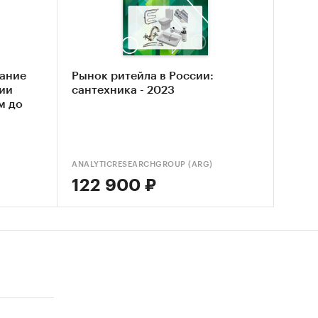
 рынка
 рынка
ание
Рынок ритейла в России:
сии
сантехника - 2023
м до
ANALYTICRESEARCHGROUP (ARG)
122 900 ₽
ники