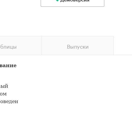
Демоверсия
аблицы
Выпуски
ование
вый
ром
роведен