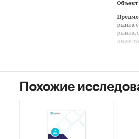
Объект
Предме
рынка с
рынка, 
инвести
Анализ 
выделен
Цель и
Похожие исследов
сантехн
Задачи
Оцен
STEP
Опис