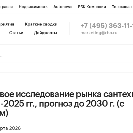
трасли
Недвижимость
Autonews
РБК Компании
Телеканал
изионеры
Национальные проекты
Город
Стиль
Крипто
Р
риятия
Краткие сводки
+7 (495) 363-11-
marketing@rbc.ru
Статьи
Дайджесты
зета
Спецпроекты СПб
Конференции СПб
Спецпроекты
Пр
Рынок наличной валюты
вое исследование рынка сантех
2025 гг., прогноз до 2030 г. (с
м)
арта 2026