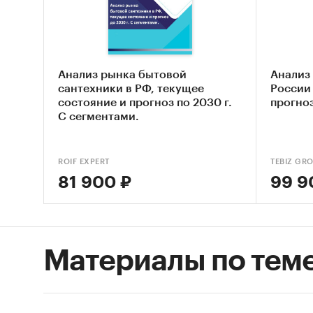
Выяв
Оцен
сант
Анализ рынка бытовой
Анализ
Сост
сантехники в РФ, текущее
России 
состояние и прогноз по 2030 г.
прогно
Основн
С сегментами.
Обзо
ROIF EXPERT
TEBIZ GR
Конк
81 900 ₽
99 9
Анал
Анал
Цено
Материалы по тем
Оцен
ры
Дина