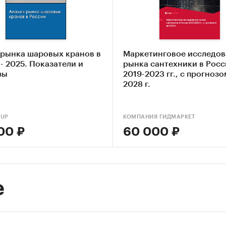
ление текущих тенденций и перспектив развития
ка факторов инвестиционной привлекательности
ехники
 рынка шаровых кранов в
Маркетинговое исследов
авление прогноза развития рынка до 2030 г.
- 2025. Показатели и
рынка сантехники в Рос
зы
2019-2023 гг., с прогнозо
ые блоки исследования:
2028 г.
р российского рынка сантехники
OUP
КОМПАНИЯ ГИДМАРКЕТ
урентный анализ на рынке сантехники
00 ₽
60 000 ₽
из производства сантехники
из потребления сантехники
вой анализ
е
ка факторов инвестиционной привлекательности
нка
мика и прогноз внешнеторговых поставок сантех