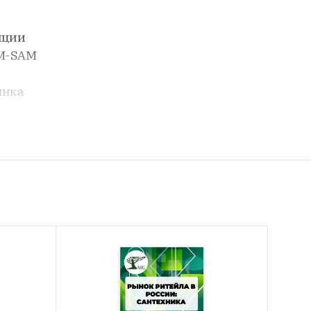
нции
AM-SAM
ынка
ентов.
и