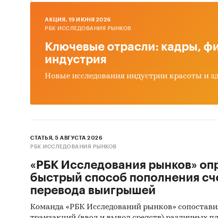
Прог
AКЦИЯ, 19 ИЮНЯ 2026
РБК ИССЛЕДОВАНИЯ РЫНКОВ
Выво
Ключевые отрасли: кадры, фи
Источн
индустрия
Базы
Новые исследования индустрии красоты и з
Данн
Откр
Офиц
СТАТЬЯ, 5 АВГУСТА 2026
Отче
РБК ИССЛЕДОВАНИЯ РЫНКОВ
Сайт
«РБК Исследования рынков» оп
быстрый способ пополнения сч
Архи
перевода выигрышей
Реги
Команда «РБК Исследований рынков» сопостави
Инса