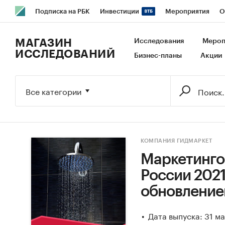
Подписка на РБК
Инвестиции
Мероприятия
О
РБК Образование
РБК Курсы
РБК Life
Тренды
В
МАГАЗИН
Исследования
Мероп
ИССЛЕДОВАНИЙ
Бизнес-планы
Акции
Исследования
Кредитные рейтинги
Франшизы
Га
Экономика
Бизнес
Технологии и медиа
Финансы
Все категории
КОМПАНИЯ ГИДМАРКЕТ
Маркетинго
России 2021-
обновление
Дата выпуска: 31 м