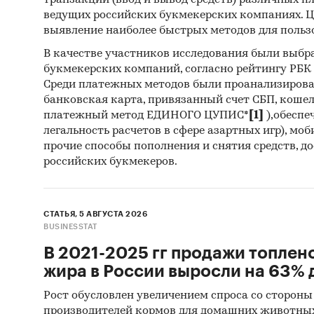
транзакций (ввод и вывод средств) различных п
ведущих российских букмекерских компаниях. Ц
Спец
выявление наиболее быстрых методов для польз
Методы
В качестве участников исследования были выбр
букмекерских компаний, согласно рейтингу РБК htt
Каби
Среди платежных методов были проанализиров
разл
банковская карта, привязанный счет СБП, коше
анал
платежный метод ЕДИНОГО ЦУПИС*
[1]
),обеспе
легальность расчетов в сфере азартных игр), мо
Прог
прочие способы пополнения и снятия средств, д
прог
российских букмекеров.
Отчет о
рекомен
СТАТЬЯ, 5 АВГУСТА 2026
BUSINESSTAT
Категори
В 2021-2025 гг продажи топлен
Сантехни
жира в России выросли на 63% д
Россия
Рост обусловлен увеличением спроса со стороны
производителей кормов для домашних животны