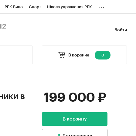
...
РБК Вино
Спорт
Школа управления РБК
БК Бизнес-среда
Дискуссионный клуб
12
Войти
оверка контрагентов
Политика
В корзине
0
199 000 ₽
ники в
В корзину