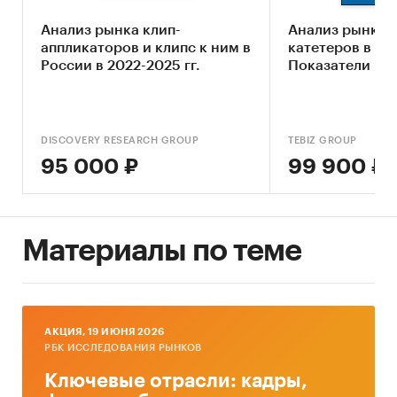
Обзор российского рынка скипидара
Анализ рынка клип-
Анализ рынка ш
Конкурентный анализ на рынке
аппликаторов и клипс к ним в
катетеров в Рос
скипидара
России в 2022-2025 гг.
Показатели и 
Анализ производства скипидара
Анализ внешнеторговых поставок
DISCOVERY RESEARCH GROUP
TEBIZ GROUP
скипидара
95 000 ₽
99 900 ₽
Анализ потребления скипидара
Ценовой анализ
Оценка факторов инвестиционной
Материалы по теме
привлекательности рынка
Прогноз развития рынка скипидара до 2026
г.
AКЦИЯ, 19 ИЮНЯ 2026
Рекомендации и выводы
РБК ИССЛЕДОВАНИЯ РЫНКОВ
Источники информации:
Ключевые отрасли: кадры,