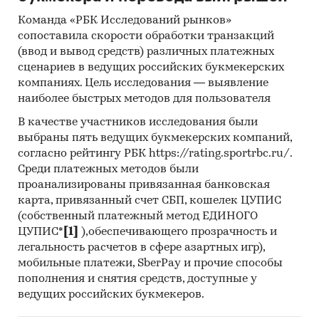
информации из различных источников,
проведение расчетов. Статистика и
Команда «РБК Исследований рынков»
сопоставила скорости обработки транзакций
аналитика
(ввод и вывод средств) различных платежных
Прогноз ГидМаркет. Современные
сценариев в ведущих российских букмекерских
статистические методы прогнозирования с
компаниях. Цель исследования — выявление
поправкой на мнение экспертов.
наиболее быстрых методов для пользователя
Категории:
Промышленность
/
Химическая
В качестве участников исследования были
промышленность
/
Производство эфирных
выбраны пять ведущих букмекерских компаний,
масел
согласно рейтингу РБК https://rating.sportrbc.ru/.
Промышленность
/
Фармацевтика
/
Среди платежных методов были
Медицинские изделия
проанализированы привязанная банковская
Россия
карта, привязанный счет СБП, кошелек ЦУПИС
(собственный платежный метод ЕДИНОГО
ЦУПИС*
[1]
),обеспечивающего прозрачность и
легальность расчетов в сфере азартных игр),
мобильные платежи, SberPay и прочие способы
пополнения и снятия средств, доступные у
ведущих российских букмекеров.