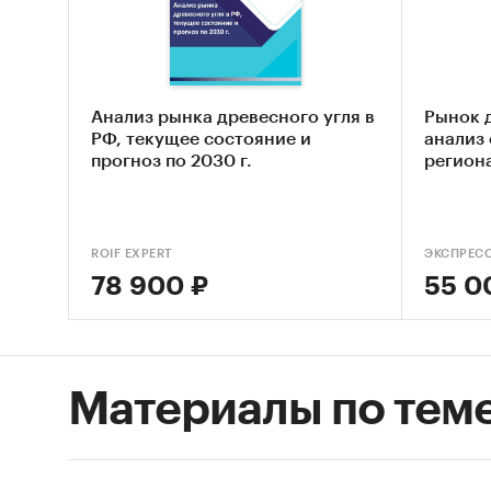
Оцен
древ
Сост
Анализ рынка древесного угля в
Рынок д
Основн
РФ, текущее состояние и
анализ 
прогноз по 2030 г.
регион
Обзо
Конк
ROIF EXPERT
ЭКСПРЕС
Анал
78 900 ₽
55 0
Анал
Анал
Цено
Материалы по тем
Оцен
ры
Прог