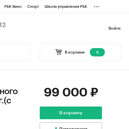
...
РБК Вино
Спорт
Школа управления РБК
БК Бизнес-среда
Дискуссионный клуб
12
Войти
оверка контрагентов
Политика
В корзине
0
99 000 ₽
ного
.(с
В корзину