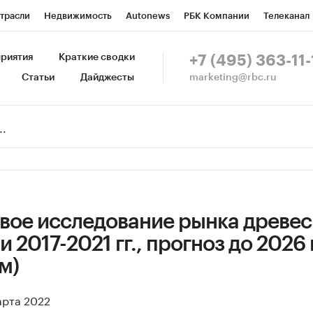
трасли
Недвижимость
Autonews
РБК Компании
Телеканал
изионеры
Национальные проекты
Город
Стиль
Крипто
Р
риятия
Краткие сводки
+7 (495) 363-11-
marketing@rbc.ru
Статьи
Дайджесты
зета
Спецпроекты СПб
Конференции СПб
Спецпроекты
Пр
Рынок наличной валюты
вое исследование рынка древес
и 2017-2021 гг., прогноз до 2026 г
м)
арта 2022