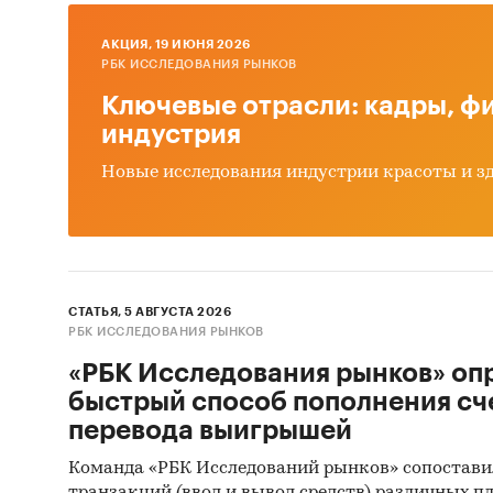
Рек
AКЦИЯ, 19 ИЮНЯ 2026
РБК ИССЛЕДОВАНИЯ РЫНКОВ
Источн
Ключевые отрасли: кадры, фи
индустрия
Базы
Базы
Новые исследования индустрии красоты и з
Откр
Отче
Сайт
СТАТЬЯ, 5 АВГУСТА 2026
Архи
РБК ИССЛЕДОВАНИЯ РЫНКОВ
Реги
«РБК Исследования рынков» оп
быстрый способ пополнения сч
Инса
перевода выигрышей
Спец
Команда «РБК Исследований рынков» сопостави
Методы