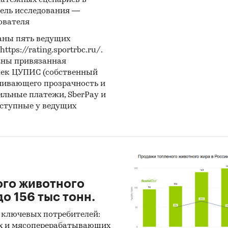
латежных сценариев в
ель исследования —
нетное исследование. Поиск и анализ информации
ователя
ичных источников, проведение расчетов. Статисти
аны пять ведущих
итика
ps://rating.sportrbc.ru/.
аны привязанная
ноз ГидМаркет. Современные статистические мет
лек ЦУПИС (собственный
нозирования с поправкой на мнение экспертов.
чивающего прозрачность и
бильные платежи, SberPay и
и:
Промышленность
/
Деревообработка
/
Древесный уголь
оступные у ведущих
ого животного
о 156 тыс тонн.
 ключевых потребителей:
х и мясоперерабатывающих