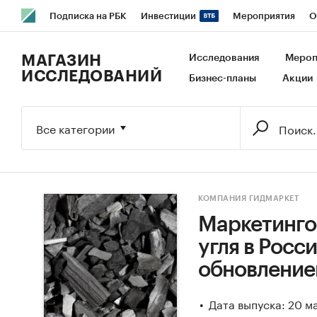
Подписка на РБК
Инвестиции
Мероприятия
О
РБК Образование
РБК Курсы
РБК Life
Тренды
В
МАГАЗИН
Исследования
Мероп
ИССЛЕДОВАНИЙ
Бизнес-планы
Акции
Исследования
Кредитные рейтинги
Франшизы
Га
Экономика
Бизнес
Технологии и медиа
Финансы
Все категории
КОМПАНИЯ ГИДМАРКЕТ
Маркетинго
угля в Росси
обновление
Дата выпуска: 20 м