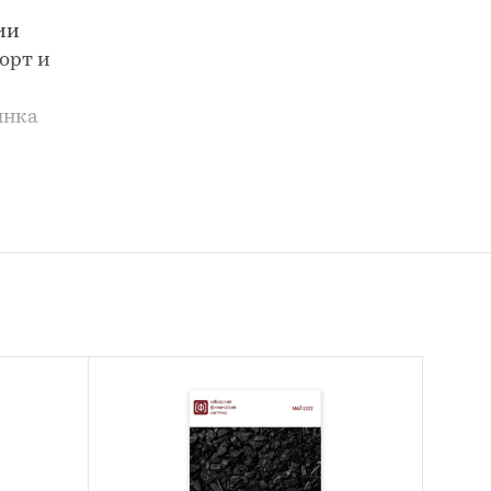
ии
орт и
ынка
ного
угля
нка