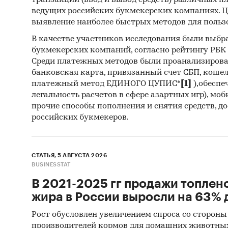
транзакций (ввод и вывод средств) различных п
ведущих российских букмекерских компаниях. Ц
Каби
выявление наиболее быстрых методов для польз
разл
В качестве участников исследования были выбр
анал
букмекерских компаний, согласно рейтингу РБК htt
Среди платежных методов были проанализиров
Прог
банковская карта, привязанный счет СБП, коше
прог
платежный метод ЕДИНОГО ЦУПИС*
[1]
),обеспе
легальность расчетов в сфере азартных игр), мо
Категори
прочие способы пополнения и снятия средств, д
Россия
российских букмекеров.
Уголь
СТАТЬЯ, 5 АВГУСТА 2026
BUSINESSTAT
В 2021-2025 гг продажи топлен
жира в России выросли на 63% д
Рост обусловлен увеличением спроса со стороны
производителей кормов для домашних животны