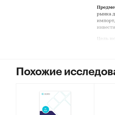
Предме
рынка д
импорт,
инвести
Цель и
древесн
Задачи
Опис
Похожие исследов
Оцен
угля
STEP
Опис
Оцен