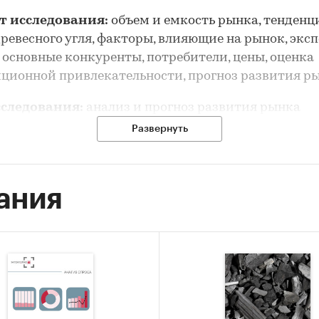
т исследования:
объем и емкость рынка, тенденц
ревесного угля, факторы, влияющие на рынок, эксп
 основные конкуренты, потребители, цены, оценка
ционной привлекательности, прогноз развития р
сследования:
анализ и прогноз развития рынка
ого угля
Развернуть
 исследования:
ание состояния рынка древесного угля
ания
ка объема и потенциальной емкости рынка древес
-анализ факторов, влияющих на рынок древесного 
ание основных конкурентов
ка текущих тенденций и перспектив развития ры