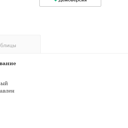
Демоверсия
аблицы
ование
вый
тавлен