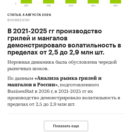
ELECTRONICS CO., LTD, BROSE FAHRZEUGTEILE
GMBH & CO. KG, WOLONG ELECTRIC (JINAN)
СТАТЬЯ, 4 АВГУСТА 2026
MOTOR CO., LTD, PANTOS LOGISTICS (CHINA) CO.,
BUSINESSTAT
LTD, BAUER GEAR MOTOR GMBH
В 2021-2025 гг производство
В разделе `Экспорт` рассмотрены российские
грилей и мангалов
экспортеры:
демонстрировало волатильность в
ООО `АВИАКОМПАНИЯ `ЭЙРБРИДЖКАРГО`, АО
пределах от 2,5 до 2,9 млн шт.
`НОВОМЕТ-ПЕРМЬ`, ООО `ТЕХНОЛОГИЧЕСКАЯ
Неровная динамика была обусловлена чередой
КОМПАНИЯ `ШЛЮМБЕРЖЕ`, ООО
рыночных шоков.
`ЛЫСЬВАНЕФТЕМАШ`, ООО `РУСЭЛПРОМ.
По данным
«Анализа рынка грилей и
ЭЛЕКТРИЧЕСКИЕ МАШИНЫ`, ПАО `АЭРОФЛОТ-
мангалов в России»
, подготовленного
РОССИЙСКИЕ АВИАЛИНИИ`, ООО `ТОРГОВЫЙ
BusinesStat в 2026 г, в 2021-2025 гг их
ДОМ `РУСЭЛПРОМ`, АО `ИТКОМ`, АО `УЭТМ`,
производство демонстрировало волатильность в
ООО `ЭНЕРГОСИЛА`, АО `КБП`, ООО `ГОРНАЯ
пределах от 2,5 до 2,9 млн шт.
ТЕХНИКА`, EXXON NEFTEGAS LTD (ФИЛИАЛ), АО
`ПО `УРАЛЬСКИЙ ОПТИКО-МЕХАНИЧЕСКИЙ
ЗАВОД` ИМЕНИ.Э.С.ЯЛАМОВА, КНАФ АО
Показать еще
`ГРАЖДАНСКИЕ САМОЛЕТЫ СУХОГО`, АО