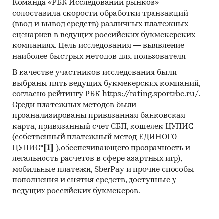
более 37,5 Вт
Команда «РБК Исследований рынков»
- Двигатели постоянного тока мощностью не
сопоставила скорости обработки транзакций
более 37,5 Вт
(ввод и вывод средств) различных платежных
сценариев в ведущих российских букмекерских
- Универсальные двигатели переменного/
компаниях. Цель исследования — выявление
постоянного тока мощностью более 37,5 Вт
наиболее быстрых методов для пользователя
- Прочие двигатели постоянного тока;
генераторы постоянного тока мощностью не
В качестве участников исследования были
более 750 Вт
выбраны пять ведущих букмекерских компаний,
согласно рейтингу РБК https://rating.sportrbc.ru/.
- Прочие двигатели постоянного тока;
Среди платежных методов были
генераторы постоянного тока мощностью
проанализированы привязанная банковская
более 750 Вт, но не более 75 кВт
карта, привязанный счет СБП, кошелек ЦУПИС
- Прочие двигатели постоянного тока;
(собственный платежный метод ЕДИНОГО
генераторы постоянного тока мощностью
ЦУПИС*
[1]
),обеспечивающего прозрачность и
более 75 кВт, но не более 375 кВт
легальность расчетов в сфере азартных игр),
- Прочие двигатели постоянного тока;
мобильные платежи, SberPay и прочие способы
генераторы постоянного тока номинальной
пополнения и снятия средств, доступные у
выходной мощностью более 375 кВт
ведущих российских букмекеров.
- Прочие однофазные двигатели переменного
тока мощностью не более 750 Вт