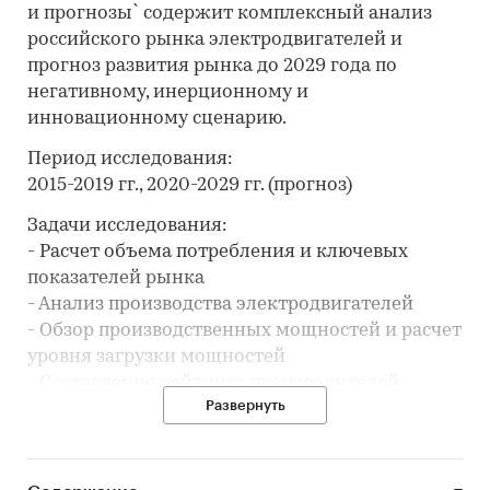
и прогнозы` содержит комплексный анализ
российского рынка электродвигателей и
прогноз развития рынка до 2029 года по
негативному, инерционному и
инновационному сценарию.
Период исследования:
2015-2019 гг., 2020-2029 гг. (прогноз)
Задачи исследования:
- Расчет объема потребления и ключевых
показателей рынка
- Анализ производства электродвигателей
- Обзор производственных мощностей и расчет
уровня загрузки мощностей
- Составление рейтинга производителей
Развернуть
- Анализ цен производителей
электродвигателей
- Обзор оптовых продаж и запасов
- Анализ импорта и экспорта