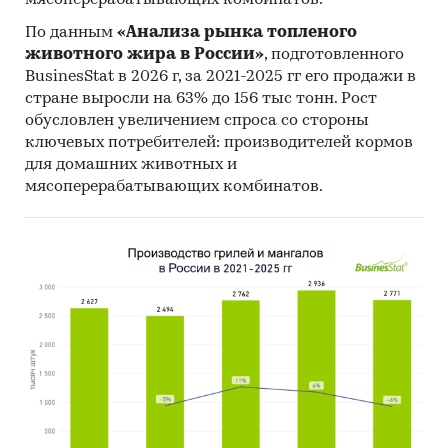
мясоперерабатывающих комбинатов.
тока мощностью более 375 кВт, но не более 750
По данным
«Анализа рынка топленого
кВт
животного жира в России»
, подготовленного
- Прочие многофазные двигатели переменного
BusinesStat в 2026 г, за 2021-2025 гг его продажи в
тока мощностью более 750 кВт
стране выросли на 63% до 156 тыс тонн. Рост
обусловлен увеличением спроса со стороны
В разделе `Импорт` рассмотрены зарубежные
ключевых потребителей: производителей кормов
поставщики:
для домашних животных и
GUANGLU ELECTRICAL CO., LTD, RIGA ELECTRIC
мясоперерабатывающих комбинатов.
MACHINE BUILDING WORKS JSC, ГП `ЗАВОД
`ЭЛЕКТРОТЯЖМАШ`, BELIMO AUTOMATION AG,
AUMA RIESTER GMBH & CO. KG, GRUNDFOS
OPERATIONS A.S., SIEMENS AG, FOSHAN
WELLING WASHER MOTOR MANUFACTURING
CO., LTD, SAMSUNG ELECTRONICS CO., LTD, FUAN
XINRUI MACHINERY CO., LTD, ROBERT BOSCH
GMBH, JIANGSU SPEED IMP & EXP CO., LTD,
VOLKSWAGEN AG, NANJING LG PANDA
APPLIANCES CO., LTD, LUFTHANSA TECHNIK AG,
ZHEJIANG HONGDA GROUP DAFENG