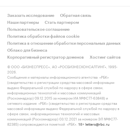
`ШЕНКЕР`, АО `ДИАКОНТ`, ООО
`СПЕЦТЕХНИКА`, ООО `СИБИРСКИЙ
Заказать исследование
Обратная связь
ЭЛЕКТРОТЕХНИЧЕСКИЙ ЗАВОД`, ОАО
Наши партнеры
Стать партнером
`АВИАКОМПАНИЯ `УРАЛЬСКИЕ АВИАЛИНИИ`
Пользовательское соглашение
Выдержки из исследования:
Политика обработки файлов cookie
- На российском рынке электродвигателей
Политика в отношении обработки персональных данных
сформировалась импортоориентированная
Облако для бизнеса
модель, более 97% рынка составляет
Корпоративный регистратор доменов
Хостинг сайтов
продукция зарубежных производителей.
© ООО «БИЗНЕСПРЕСС», АО «РОСБИЗНЕСКОНСАЛТИНГ», 1995-
- В структуре рынка электродвигателей в 2019
2026.
Сообщения и материалы информационного агентства «РБК»
г. объем импортных поставок превышал
(свидетельство о регистрации средства массовой информации
внутреннее производство в 23,6 раз, а сальдо , а
выдано Федеральной службой по надзору в сфере связи,
сальдо торгового баланса было отрицательное
информационных технологий и массовых коммуникаций
(Роскомнадзор) 09.12.2015 за номером ИА №ФС77-63848) и
и составляло 33,6 млн.шт.
сетевого издания «РБК» (свидетельство о регистрации средства
- Больше всего на производстве продукции
массовой информации выдано Федеральной службой по надзору в
заработали такие игроки как ПАО `СИЛОВЫЕ
сфере связи, информационных технологий и массовых
коммуникаций (Роскомнадзор) 03.12.2021 за номером ЭЛ №ФС77-
МАШИНЫ`, АО `НОВОМЕТ-ПЕРМЬ`, АО `СЭГЗ`.
82385) сопровождаются пометкой «РБК».
letters@rbc.ru
18+
- Лучшие производственные показатели