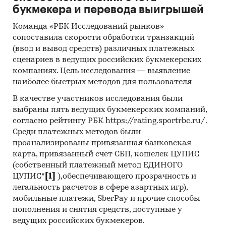
специализированных изданий.
букмекера и перевода выигрышей
Команда «РБК Исследований рынков»
сопоставила скорости обработки транзакций
Продукты, проанализированные в
(ввод и вывод средств) различных платежных
исследовании:
сценариев в ведущих российских букмекерских
Производство:
компаниях. Цель исследования — выявление
наиболее быстрых методов для пользователя
• Средства для ароматизации и
В качестве участников исследования были
дезодорирования воздуха в помещениях.
выбраны пять ведущих букмекерских компаний,
согласно рейтингу РБК https://rating.sportrbc.ru/.
Среди платежных методов были
Импорт и экспорт:
проанализированы привязанная банковская
карта, привязанный счет СБП, кошелек ЦУПИС
• Средства для ароматизации и
(собственный платежный метод ЕДИНОГО
дезодорирования воздуха;
ЦУПИС*
[1]
),обеспечивающего прозрачность и
• Средства для ароматизации и
легальность расчетов в сфере азартных игр),
дезодорирования воздуха в помещениях;
мобильные платежи, SberPay и прочие способы
пополнения и снятия средств, доступные у
• Благовония, распространяющие запах при
ведущих российских букмекеров.