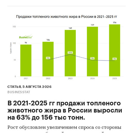
горении.
Ценовая ситуация:
Средние цены производителей:
• Средства для ароматизации и
дезодорирования воздуха в помещениях.
Перечень продуктов, анализируемых в
исследовании, может быть изменен в
СТАТЬЯ, 5 АВГУСТА 2026
зависимости от доступности статистических
BUSINESSTAT
показателей.
В 2021-2025 гг продажи топленого
Категории:
Промышленность
/
...
/
животного жира в России выросли
Производство парфюмерных и косметических
на 63% до 156 тыс тонн.
средств
/
Производство средств для
ароматизации воздуха
Рост обусловлен увеличением спроса со стороны
Россия