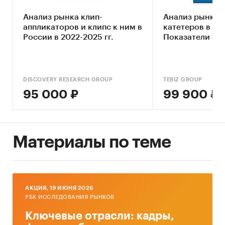
Составление прогноза развития рынка до
Анализ рынка клип-
Анализ рынка ш
2030 г.
аппликаторов и клипс к ним в
катетеров в Рос
России в 2022-2025 гг.
Показатели и 
Основные блоки исследования:
Ключевые компоненты рынка медицинских
шприцов
DISCOVERY RESEARCH GROUP
TEBIZ GROUP
Экономические характеристики рынка
95 000 ₽
99 900 ₽
Влияние макросреды
Оценка степени конкуренции
Материалы по теме
Прогнозы отрасли
Методология прогнозирования
Источники информации:
AКЦИЯ, 19 ИЮНЯ 2026
Базы данных государственных органов
РБК ИССЛЕДОВАНИЯ РЫНКОВ
статистики
Ключевые отрасли: кадры,