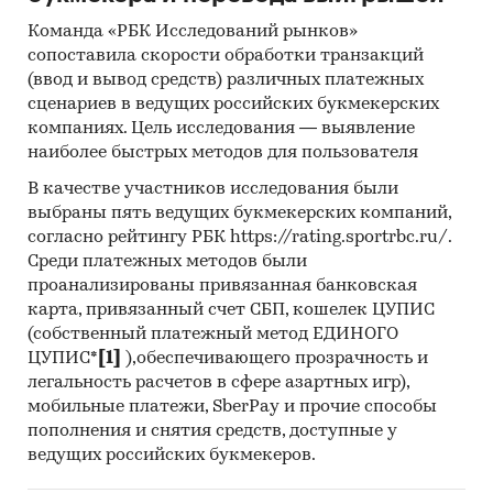
аналитика
Команда «РБК Исследований рынков»
сопоставила скорости обработки транзакций
Прогноз ГидМаркет. Современные
(ввод и вывод средств) различных платежных
статистические методы прогнозирования с
сценариев в ведущих российских букмекерских
поправкой на мнение экспертов.
компаниях. Цель исследования — выявление
наиболее быстрых методов для пользователя
Отчет отражает мнение авторов и не является
инвестиционной рекомендацией
В качестве участников исследования были
выбраны пять ведущих букмекерских компаний,
Категории:
Потребительские товары
/
...
/
согласно рейтингу РБК https://rating.sportrbc.ru/.
Медицинские изделия
/
Шприцы
Среди платежных методов были
Промышленность
/
Фармацевтика
/
проанализированы привязанная банковская
Медицинские изделия
карта, привязанный счет СБП, кошелек ЦУПИС
Промышленность
/
...
/
Медицинские изделия
/
(собственный платежный метод ЕДИНОГО
Шприцы
ЦУПИС*
[1]
),обеспечивающего прозрачность и
Россия
легальность расчетов в сфере азартных игр),
Пандемия
мобильные платежи, SberPay и прочие способы
пополнения и снятия средств, доступные у
ведущих российских букмекеров.