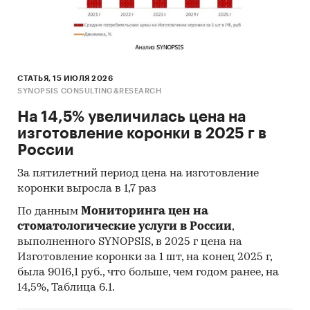
численность потребителей
стоматологических услуг
численность оказанных стоматологических
приемов
СТАТЬЯ, 15 ИЮЛЯ 2026
цены на стоматологические приемы
SYNOPSIS CONSULTING&RESEARCH
оборот рынка стоматологии
На 14,5% увеличилась цена на
изготовление коронки в 2025 г в
уровень потребления стоматологических
России
услуг и затраты на обслуживание
За пятилетний период цена на изготовление
В обзоре приводятся следующие
коронки выросла в 1,7 раз
детализации:
По данным
Мониторинга цен на
сектора рынка:
бюджетный,
стоматологические услуги в России
,
коммерческий
выполненного SYNOPSIS, в 2025 г цена на
Изготовление коронки за 1 шт, на конец 2025 г,
формы собственности
была 9016,1 руб., что больше, чем годом ранее, на
стоматологических учреждений:
14,5%, Таблица 6.1.
государственная, частная