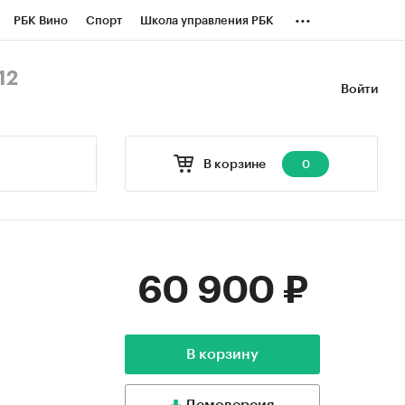
...
РБК Вино
Спорт
Школа управления РБК
БК Бизнес-среда
Дискуссионный клуб
12
Войти
оверка контрагентов
Политика
В корзине
0
60 900 ₽
В корзину