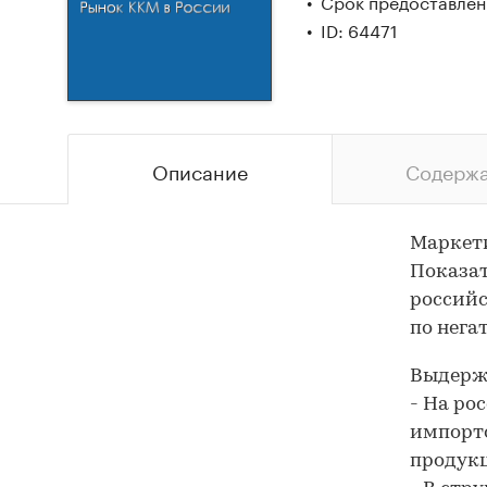
Срок предоставлени
ID: 64471
Описание
Содерж
Маркети
Показат
российс
по нега
Выдержк
- На ро
импорто
продукц