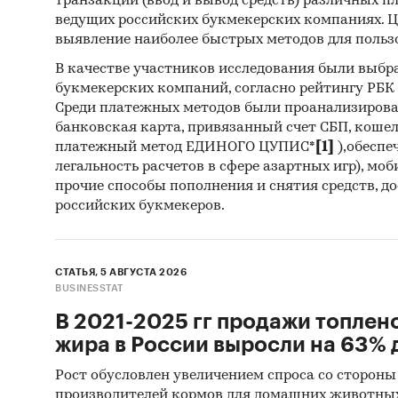
транзакций (ввод и вывод средств) различных п
ведущих российских букмекерских компаниях. Ц
выявление наиболее быстрых методов для польз
В качестве участников исследования были выбр
букмекерских компаний, согласно рейтингу РБК htt
Среди платежных методов были проанализиров
банковская карта, привязанный счет СБП, коше
платежный метод ЕДИНОГО ЦУПИС*
[1]
),обеспе
легальность расчетов в сфере азартных игр), мо
прочие способы пополнения и снятия средств, д
российских букмекеров.
СТАТЬЯ, 5 АВГУСТА 2026
BUSINESSTAT
В 2021-2025 гг продажи топлен
жира в России выросли на 63% д
Рост обусловлен увеличением спроса со стороны
производителей кормов для домашних животны