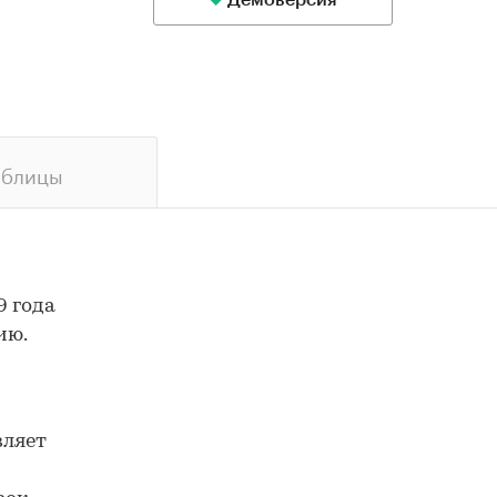
Демоверсия
аблицы
9 года
ию.
вляет