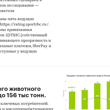
латежных сценариев в
ель исследования —
ователя
аны пять ведущих
ps://rating.sportrbc.ru/.
аны привязанная
лек ЦУПИС (собственный
чивающего прозрачность и
бильные платежи, SberPay и
оступные у ведущих
ого животного
о 156 тыс тонн.
 ключевых потребителей:
х и мясоперерабатывающих