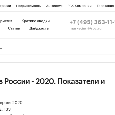
трасли
Недвижимость
Autonews
РБК Компании
Телеканал
изионеры
Национальные проекты
Город
Стиль
Крипто
Р
риятия
Краткие сводки
+7 (495) 363-11-
marketing@rbc.ru
Статьи
Дайджесты
зета
Спецпроекты СПб
Конференции СПб
Спецпроекты
Пр
Рынок наличной валюты
 России - 2020. Показатели и
евраля 2020
: 133