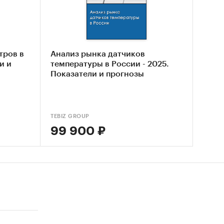
Ш`, ООО
СТАЛЛ
тров в
Анализ рынка датчиков
и и
температуры в России - 2025.
Показатели и прогнозы
тниках
жных
TEBIZ GROUP
х
99 900 ₽