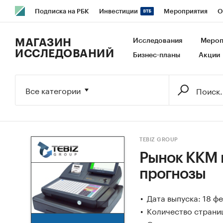
Подписка на РБК
Инвестиции
Мероприятия
О
РБК Образование
РБК Курсы
РБК Life
Тренды
В
МАГАЗИН
Исследования
Мероп
ИССЛЕДОВАНИЙ
Бизнес-планы
Акции
Исследования
Кредитные рейтинги
Франшизы
Га
Экономика
Бизнес
Технологии и медиа
Финансы
Все категории
TEBIZ GROUP
Рынок ККМ в
прогнозы
Дата выпуска: 18 ф
Количество страниц