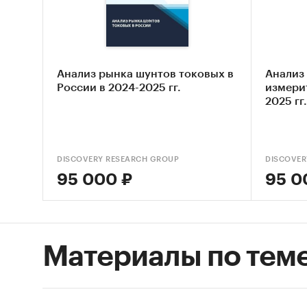
ККМ: ОО
`МУЛЬТ
`НПК `
СЕРВИС
Анализ рынка шунтов токовых в
Анализ
Данные 
России в 2024-2025 гг.
измерит
2025 гг.
Также в
ВЭД с о
- Рейти
постав
DISCOVERY RESEARCH GROUP
DISCOVER
- Рейти
95 000 ₽
95 0
покупа
Единиц
Количес
Материалы по тем
стоимос
Географ