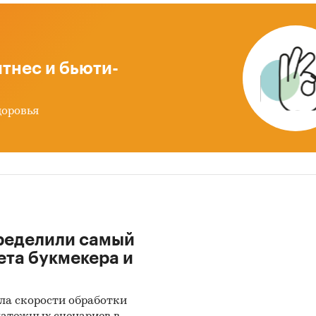
еральные округа и регионы РФ, страны мира
и:
Промышленность
/
Электроника
/
Контрольно-измерител
тнес и бьюти-
ии
доровья
ределили самый
ета букмекера и
ла скорости обработки