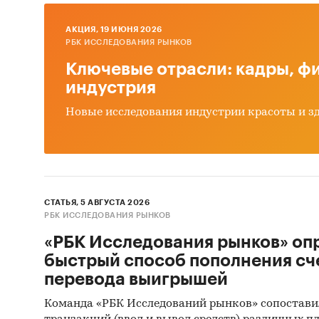
РФ, фед
AКЦИЯ, 19 ИЮНЯ 2026
Категори
РБК ИССЛЕДОВАНИЯ РЫНКОВ
приборы
Ключевые отрасли: кадры, фи
Россия
инкассац
индустрия
Новые исследования индустрии красоты и з
СТАТЬЯ, 5 АВГУСТА 2026
РБК ИССЛЕДОВАНИЯ РЫНКОВ
«РБК Исследования рынков» оп
быстрый способ пополнения сч
перевода выигрышей
Команда «РБК Исследований рынков» сопостави