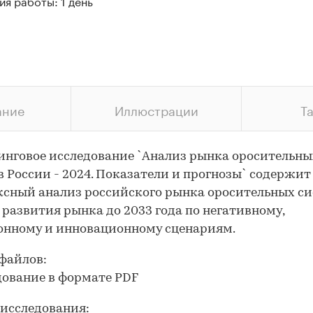
я работы: 1 день
ание
Иллюстрации
Т
нговое исследование `Анализ рынка оросительны
в России - 2024. Показатели и прогнозы` содержит
сный анализ российского рынка оросительных си
 развития рынка до 2033 года по негативному,
онному и инновационному сценариям.
файлов:
дование в формате PDF
исследования: