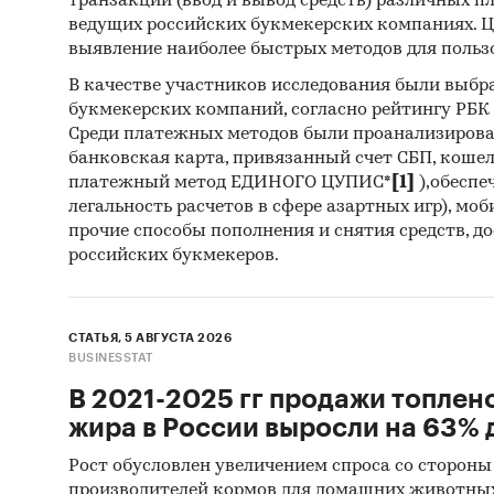
транзакций (ввод и вывод средств) различных п
ведущих российских букмекерских компаниях. Ц
MST HO
выявление наиболее быстрых методов для польз
VE TIC 
INS SAN 
В качестве участников исследования были выбр
букмекерских компаний, согласно рейтингу РБК htt
LTD, S
Среди платежных методов были проанализиров
MACHINE
банковская карта, привязанный счет СБП, коше
SAN VE 
платежный метод ЕДИНОГО ЦУПИС*
[1]
),обеспе
SAN VE 
легальность расчетов в сфере азартных игр), мо
FENGLIA
прочие способы пополнения и снятия средств, д
TEKNOLO
российских букмекеров.
В разде
ООО `Ю
СТАТЬЯ, 5 АВГУСТА 2026
BUSINESSTAT
`ЛОГИС
В 2021-2025 гг продажи топлен
Выдержк
жира в России выросли на 63% д
- На ро
Рост обусловлен увеличением спроса со стороны
импорто
производителей кормов для домашних животны