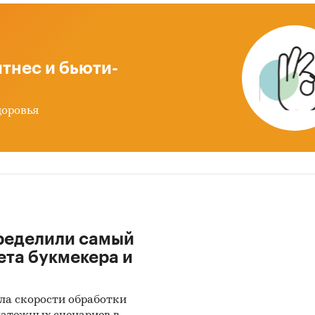
ле `Импорт` рассмотрены бренды:
UER, WESTERN, AFKO, IRTEC, LINDSAY, YULIN, GENGZE,
RVEST, URBINATI, ONEAQUA, MOSA, SITNIK, AGROFO
тнес и бьюти-
REINKE, IRRIMEC, NEHIR GRUP, TOPGREEN, DAYU
ION, SOLDRIP, B5, ATLANTIS, NETTUNO, FERBO, TAR
доровья
ле `Импорт` рассмотрены зарубежные поставщики
-UND PUMPENWERK BAUER GMBH, ANHUI IRRITEC
TURE EQUIPMENT CORP LTD, AFKO METAL TARIM IN
LTD, ASR TRANS LOJISTIK INS SAN VE TIC LTD, ZEPPEL
TIONAL AG, APH B.V., ABX INS SAN VE TIC LTD, GLOB
ределили самый
NGINEERING FZE, IRTEC S.P.A., LINDSAY SULAMA VE 
ета букмекера и
VE TIC A.S., EMRAR INS SAN VE TIC LTD, CHINA YULIN
ION EQUIPMENT CO., LTD, ALKHORAYEF INDUSTRIES 
 GENGZE AGRICULTURAL EQUIPMENT MANUFACTURIN
ла скорости обработки
UIP-AGRO TECHNOLOGIES AND CONSULTING LTD, RM S.