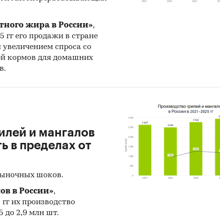
ия зарубежных производителей.
о торгового баланса было отрицательное и составля
тного жира в России»
,
25 гг его продажи в стране
ыми игроками среди российских производителей
н увеличением спроса со
ся ЗАО `НОВЫЙ ВЕК АГРОТЕХНОЛОГИЙ`, ООО `БСГ`
ей кормов для домашних
в.
ом по импортным поставкам в 2023 г. является Ки
23%), ведущий поставщик оросительных систем - 
MPENWERK BAUER GMBH
орте наибольшую долю занимает сегмент middle-pr
2,9%, основные поставки сегмента из стран: Турция
илей и мангалов
гмент high-priced представлен долей в 13,3%
 в пределах от
ественно из стран: Австрия, США, Турция.
ую часть продукции российских экспортеров поку
рыночных шоков.
ан (более 64%), крупнейший покупатель - ООО `
ов в России»
,
5 гг их производство
 до 2,9 млн шт.
игроков ВЭД: