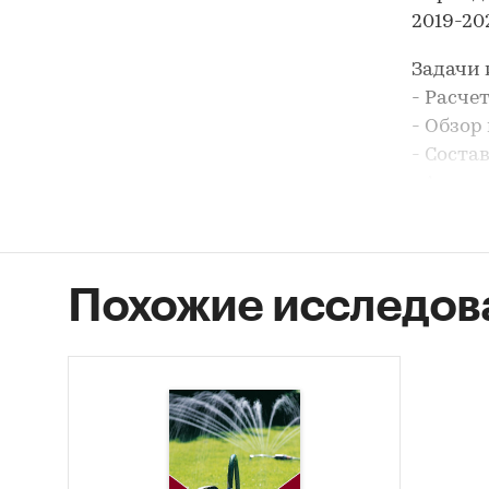
2019-202
Задачи 
- Расче
- Обзор
- Соста
- Анали
- Форми
В разде
- Дожде
Похожие исследов
- Полив
В разде
ЗАО `Н
`АГРО-И
ДОЖДЕВ
`ИНТЭК