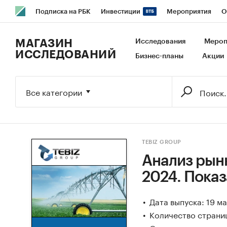
Подписка на РБК
Инвестиции
Мероприятия
О
РБК Образование
РБК Курсы
РБК Life
Тренды
В
МАГАЗИН
Исследования
Мероп
ИССЛЕДОВАНИЙ
Бизнес-планы
Акции
Исследования
Кредитные рейтинги
Франшизы
Га
Экономика
Бизнес
Технологии и медиа
Финансы
Все категории
TEBIZ GROUP
Анализ рынк
2024. Показ
Дата выпуска: 19 м
Количество страниц