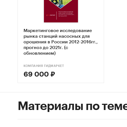
ЗАВОД 
ООО `Э
`АГРОП
Маркетинговое исследование
В разде
рынка станций насосных для
- Полив
орошения в России 2012-2016гг.,
садовод
прогноз до 2021г. (с
обновлением)
- Прочи
садовод
КОМПАНИЯ ГИДМАРКЕТ
- Прочи
69 000 ₽
садовод
В разде
по цено
Материалы по тем
- low-p
предло
- middl
- high-