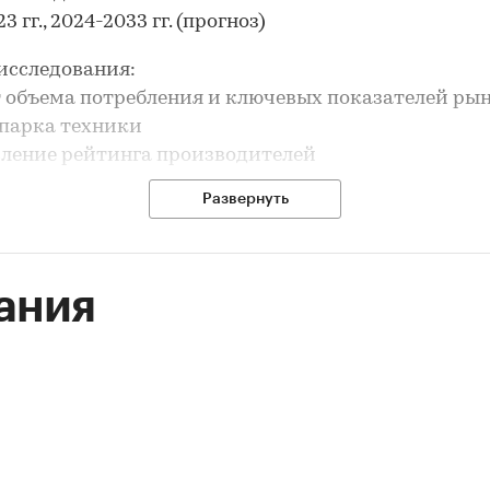
3 гг., 2024-2033 гг. (прогноз)
исследования:
т объема потребления и ключевых показателей ры
 парка техники
вление рейтинга производителей
з импорта и экспорта
Развернуть
рование прогноза развития рынка
ле `Парк техники` рассмотрены виды:
вальные и поливные машины и установки
ания
ные машины и установки
ле `Ведущие производители` рассмотрены компан
ОВЫЙ ВЕК АГРОТЕХНОЛОГИЙ`, ООО `БСГ`, ООО `КЗО
ДЕЯ`, ООО `АКВАФИЛД`, ООО `НТА`, ООО `ЗАВОД
АЛЬНЫХ МАШИН`, ООО `МЕЛИОМАШ`, ООО `ЛИС`
О`, ООО`ГРУППА ПОЛИПЛАСТИК`, ООО `УГЛИЧСК