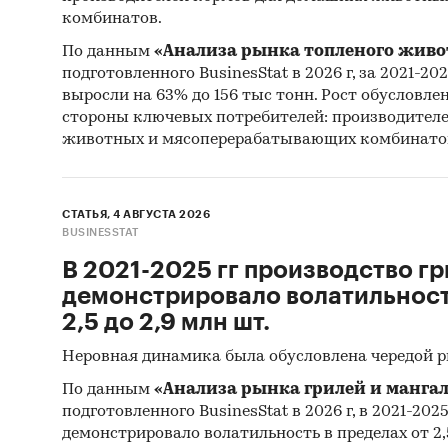
продукц
комбинатов.
- Сальд
По данным
«Анализа рынка топленого живо
тыс.шт.
подготовленного BusinesStat в 2026 г, за 2021-20
- Главн
выросли на 63% до 156 тыс тонн. Рост обусловле
являют
стороны ключевых потребителей: производител
`КЗОТ`.
животных и мясоперерабатывающих комбинато
- Лидер
(более 
UND PU
СТАТЬЯ, 4 АВГУСТА 2026
BUSINESSTAT
- В имп
долей 5
В 2021-2025 гг производство гр
США. Се
демонстрировало волатильность
преимущ
2,5 до 2,9 млн шт.
- Больш
Неровная динамика была обусловлена чередой 
Казахст
По данным
«Анализа рынка грилей и мангал
САД`
подготовленного BusinesStat в 2026 г, в 2021-202
демонстрировало волатильность в пределах от 2,5
Данные 