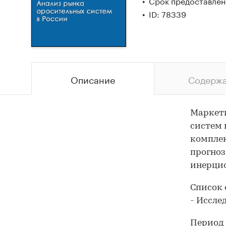
Срок предоставлени
ID: 78339
Описание
Содерж
Маркети
систем 
комплек
прогноз
инерци
Список 
- Иссле
Период 