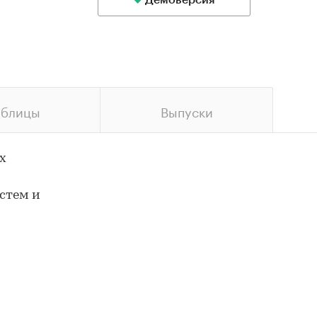
Демоверсия
аблицы
Выпуски
х
стем и