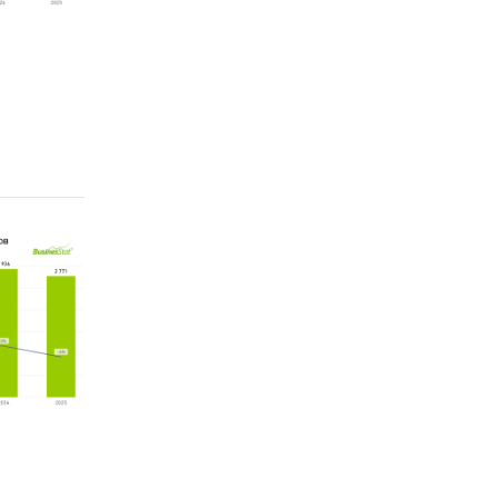
ло 0,8
, ООО
тай
ROHREN-
iced с
, ОАЭ,
пает
ЮЖНЫЙ