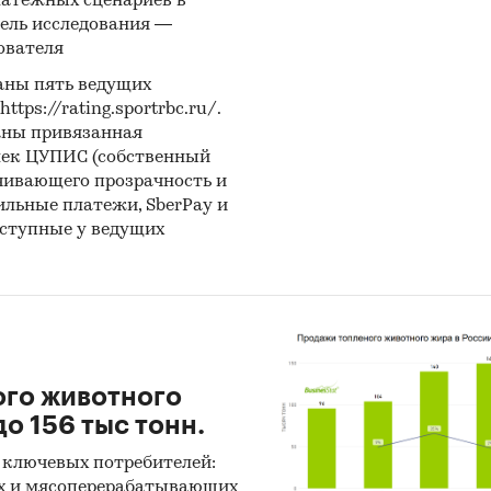
латежных сценариев в
ель исследования —
LLAND SERA TEKNOLOJILERI TARIM DANISMANLIK I
ователя
LTD, DALIAN HARVEST MACHINERY CO., LTD, DENIZE
VE TIC LTD, URBINATI S.R.L., SLST DENIZCILIK INS SA
аны пять ведущих
ps://rating.sportrbc.ru/.
HANDONG H.T - BAUER WATER AND AGRICULTURAL
аны привязанная
RY & ENGINEERING CO., LTD, AGROLINE DANISMANL
лек ЦУПИС (собственный
TIC LTD, WORLD LOGISTICS LTD, TARIM AGRO ST ITHA
чивающего прозрачность и
TIC LTD, MOSA GREEN S.R.L., IRRIMEC S.R.L., XUZHOU
бильные платежи, SberPay и
N AGRICULTURAL MACHINERY CO., LTD, AGROFORM 
оступные у ведущих
JILERI INS SAN VE TIC LTD, RKD IRRIGACION S.L.
ле `Экспорт` рассмотрены российские экспортеры
ЖНЫЙ САД`, ООО `ЗАВОД ДОЖДЕВАЛЬНЫХ МАШИН
ТИК С`
ого животного
и из исследования:
о 156 тыс тонн.
ссийском рынке оросительных систем сформирова
 ключевых потребителей:
ориентированная модель, более 83% рынка соста
х и мясоперерабатывающих