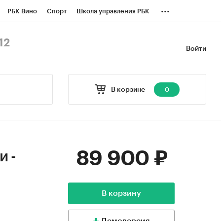
...
РБК Вино
Спорт
Школа управления РБК
БК Бизнес-среда
Дискуссионный клуб
12
Войти
оверка контрагентов
Политика
В корзине
0
89 900 ₽
и -
В корзину