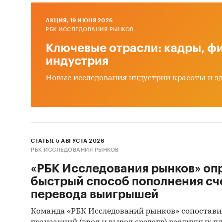
В разде
AКЦИЯ, 19 ИЮНЯ 2026
РБК ИССЛЕДОВАНИЯ РЫНКОВ
T-L, BA
RKD, HA
Ключевые отрасли: кадры, фи
VODAR, 
индустрия
IRRIGAT
Новые исследования индустрии красоты и з
MARANI
В разде
ROHREN
AGRICUL
СТАТЬЯ, 5 АВГУСТА 2026
VE TIC 
РБК ИССЛЕДОВАНИЯ РЫНКОВ
INTERNA
«РБК Исследования рынков» оп
TRADE E
быстрый способ пополнения сч
INS SAN 
перевода выигрышей
IRRIGAT
DALIAN
Команда «РБК Исследований рынков» сопостави
LTD, EQ