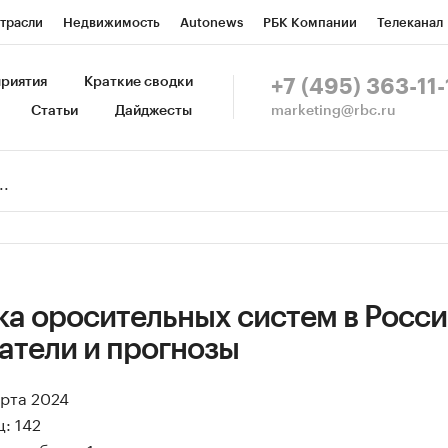
трасли
Недвижимость
Autonews
РБК Компании
Телеканал
изионеры
Национальные проекты
Город
Стиль
Крипто
Р
риятия
Краткие сводки
+7 (495) 363-11-
marketing@rbc.ru
Статьи
Дайджесты
зета
Спецпроекты СПб
Конференции СПб
Спецпроекты
Пр
Рынок наличной валюты
а оросительных систем в Росси
атели и прогнозы
арта 2024
: 142