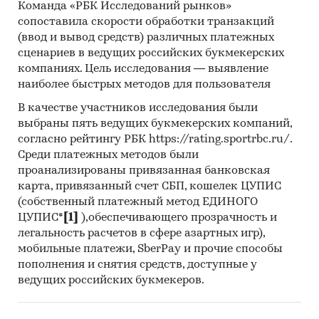
Команда «РБК Исследований рынков»
показатели торговли
сопоставила скорости обработки транзакций
отраслевые издания
(ввод и вывод средств) различных платежных
сценариев в ведущих российских букмекерских
законодательные акты, таможенное и
компаниях. Цель исследования — выявление
тарифное регулирование
наиболее быстрых методов для пользователя
Период исследования
В качестве участников исследования были
выбраны пять ведущих букмекерских компаний,
2021-2025 гг, прогноз на 2026-2030 гг
согласно рейтингу РБК https://rating.sportrbc.ru/.
География исследования
Среди платежных методов были
проанализированы привязанная банковская
Россия, федеральные округа
карта, привязанный счет СБП, кошелек ЦУПИС
(собственный платежный метод ЕДИНОГО
страны мира (экспорт и импорт)
ЦУПИС*
[1]
),обеспечивающего прозрачность и
ДЛЯ КОГО ПРЕДНАЗНАЧЕН ОТЧЕТ
легальность расчетов в сфере азартных игр),
мобильные платежи, SberPay и прочие способы
производители ванн: объем и оборот рынка,
пополнения и снятия средств, доступные у
его динамика, драйверы и барьеры,
ведущих российских букмекеров.
сценарии развития
торговые компании: прогнозирование