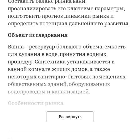
Составить баланс рынка ванн,
проанализировать его ключевые параметры,
подготовить прогноз динамики рынка и
определить потенциал дальнейшего развития.
Объект исследования
Ванна – резервуар большого объема, емкость
для купания в воде, принятия водных
процедур. Сантехника устанавливается в
ванной комнате жилых домов, а также
некоторых санитарно-бытовых помещениях
общественных зданий, оборудованных
водопроводом и канализацией.
Особенности рынка
преобладание внутреннего потребления
Развернуть
доминирование полимерных ванн в
структуре продаж