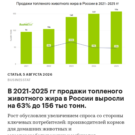
закупок, ценообразование в условиях
волатильности
инвесторы и банки: оценка отрасли,
уровень конкуренции и инвестиционная
привлекательность рынка
Категории:
Потребительские товары
/
...
/
DIY,
товары для ремонта
/
Сантехника
Строительство и недвижимость
/
...
/
DIY
/
Сантехника
Строительство и недвижимость
/
...
/
СТАТЬЯ, 5 АВГУСТА 2026
BUSINESSTAT
Сантехника
/
Ванны и душевые кабины
Россия
В 2021-2025 гг продажи топленого
животного жира в России выросли
на 63% до 156 тыс тонн.
Рост обусловлен увеличением спроса со стороны
ключевых потребителей: производителей кормов
для домашних животных и