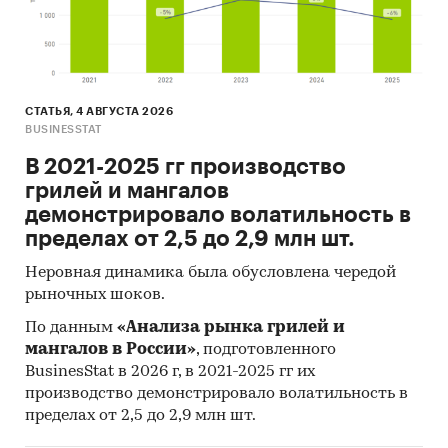
долей в 18,8% преимущественно из стран:
Бельгия, США, Италия.
- Большую часть продукции российских
экспортеров покупает Казахстан (более 40%).
СТАТЬЯ, 4 АВГУСТА 2026
Данные игроков ВЭД:
BUSINESSTAT
Также в исследовании представлена
В 2021-2025 гг производство
информация об участниках ВЭД с объемами
грилей и мангалов
поставок:
демонстрировало волатильность в
- Рейтинг крупнейших российских импортеров
пределах от 2,5 до 2,9 млн шт.
и зарубежных поставщиков
- Рейтинг ведущих российских экспортеров и
Неровная динамика была обусловлена чередой
зарубежных покупателей
рыночных шоков.
Единицы измерения:
По данным
«Анализа рынка грилей и
Количественные показатели в отчете
мангалов в России»
, подготовленного
рассчитаны в шт, стоимостные - в долларах и
BusinesStat в 2026 г, в 2021-2025 гг их
производство демонстрировало волатильность в
рублях
пределах от 2,5 до 2,9 млн шт.
География исследования: