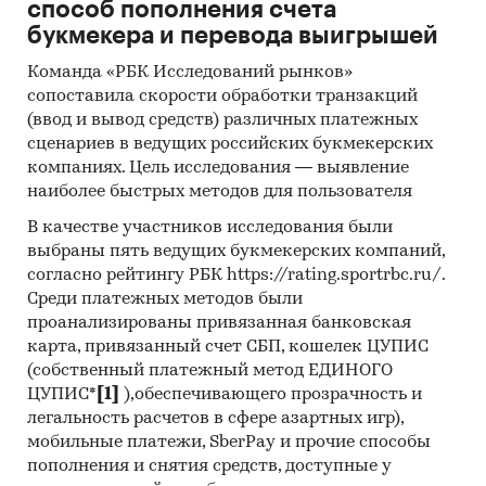
L`OREAL S.A., L`OREAL LIBRAMONT S.A., DAVINES
способ пополнения счета
S.P.A., CTL S.P.A., PROCTER & GAMBLE BLOIS
букмекера и перевода выигрышей
S.A.S., POOL SERVICE S.R.L., COSMETIQUE ACTIVE
Команда «РБК Исследований рынков»
INTERNATIONAL, MK TRADING CO., LTD, SAF 4 SP.
сопоставила скорости обработки транзакций
Z.O.O., PETTENON COSMETICS S.P.A.,
(ввод и вывод средств) различных платежных
TRICOBIOTOS S.P.A., FAPROREAL USINE, AEROFA
сценариев в ведущих российских букмекерских
AEROSOL DOLUM INS SAN VE TIC A.S., L`OREAL
компаниях. Цель исследования — выявление
SAIPO INDUSTRIALE S.P.A., JP PROFESSIONAL,
наиболее быстрых методов для пользователя
AEKYUNG INDUSTRIAL CO., LTD, ATOMY CO., LTD,
В качестве участников исследования были
GLENMARK PHARMACEUTICALS LTD, STADA
выбраны пять ведущих букмекерских компаний,
ARZNEIMITTEL AG, HUIZHOU JIAJIALI COSMETIC
согласно рейтингу РБК https://rating.sportrbc.ru/.
CO., LTD, MOSUO UG & CO. KG, FARMAVITA S.R.L.,
Среди платежных методов были
LABORATOIRES DE BIOLOGIE VEGETALE YVES
проанализированы привязанная банковская
ROCHER S.A., TAKARA BELMONT CORP, PIERRE
карта, привязанный счет СБП, кошелек ЦУПИС
FABRE DERMO-COSMETICS, SANNY S.R.L.,
(собственный платежный метод ЕДИНОГО
ЦУПИС*
[1]
),обеспечивающего прозрачность и
GUANGZHOU BONNIECO COSMETICS CO., LTD,
легальность расчетов в сфере азартных игр),
COSMETIC CENTER S.R.L., LTC SIA
мобильные платежи, SberPay и прочие способы
В разделе `Экспорт` рассмотрены российские
пополнения и снятия средств, доступные у