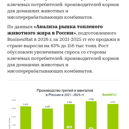
составляло 92,7 млн.шт.
ключевых потребителей: производителей кормов
- Главными игроками среди российских
для домашних животных и
производителей являются ООО `ЮНИЛЕВЕР
мясоперерабатывающих комбинатов.
РУСЬ`, ООО `ЛАБ ИНДАСТРИЗ`, ООО
По данным
«Анализа рынка топленого
`ЮНИКОСМЕТИК`.
животного жира в России»
, подготовленного
- По популярности потребители предпочитают
BusinesStat в 2026 г, за 2021-2025 гг его продажи в
такие бренды косметики для волос, как
стране выросли на 63% до 156 тыс тонн. Рост
SCHAUMA, HEAD & SHOULDERS, ЧИСТАЯ
обусловлен увеличением спроса со стороны
ЛИНИЯ.
ключевых потребителей: производителей кормов
- Лучшие производственные показатели
для домашних животных и
демонстрирует Центральный ФО с объемом
мясоперерабатывающих комбинатов.
выпуска продукции, составляющим 635,9
млн.шт.
- Лидером по импортным поставкам в 2024 г.
является Италия (более 21%).
- В импорте наибольшую долю занимает
сегмент low-priced с долей 63,2%, основные
поставки сегмента из стран: Италия, Румыния,
Беларусь. Сегмент high-priced представлен