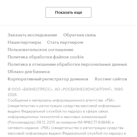
РФ, федеральные округа и регионы РФ, страны
мира
Показать еще
Категории:
Потребительские товары
/
...
/
Предметы личной гигиены
/
Уход за волосами
Потребительские товары
/
...
/
Косметика и
Заказать исследование
Обратная связь
парфюмерия
/
Косметика
Наши партнеры
Стать партнером
Россия
Пользовательское соглашение
Политика обработки файлов cookie
Политика в отношении обработки персональных данных
Облако для бизнеса
Корпоративный регистратор доменов
Хостинг сайтов
© ООО «БИЗНЕСПРЕСС», АО «РОСБИЗНЕСКОНСАЛТИНГ», 1995-
2026.
Сообщения и материалы информационного агентства «РБК»
(свидетельство о регистрации средства массовой информации
выдано Федеральной службой по надзору в сфере связи,
информационных технологий и массовых коммуникаций
(Роскомнадзор) 09.12.2015 за номером ИА №ФС77-63848) и
сетевого издания «РБК» (свидетельство о регистрации средства
массовой информации выдано Федеральной службой по надзору в