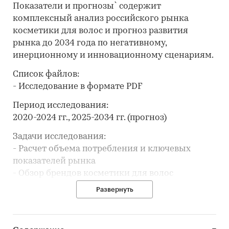
Показатели и прогнозы` содержит
комплексный анализ российского рынка
косметики для волос и прогноз развития
рынка до 2034 года по негативному,
инерционному и инновационному сценариям.
Список файлов:
- Исследование в формате PDF
Период исследования:
2020-2024 гг., 2025-2034 гг. (прогноз)
Задачи исследования:
- Расчет объема потребления и ключевых
показателей рынка
- Обзор брендов косметики для волос
- Анализ производства косметики для волос
Развернуть
- Составление рейтинга производителей
- Анализ цен производителей косметики для
волос