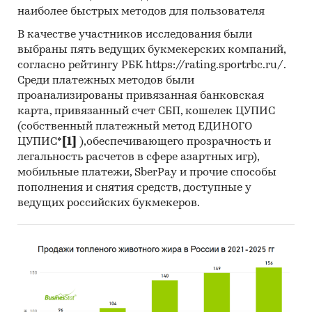
наиболее быстрых методов для пользователя
12. Материалы Всемирного банка (World Bank).
В качестве участников исследования были
13. Материалы ВТО (World Trade Organization).
выбраны пять ведущих букмекерских компаний,
согласно рейтингу РБК https://rating.sportrbc.ru/.
14. Материалы Организации экономического
Среди платежных методов были
сотрудничества и развития (Organization for
проанализированы привязанная банковская
Economic Cooperation and Development).
карта, привязанный счет СБП, кошелек ЦУПИС
15. Материалы International Trade Centre.
(собственный платежный метод ЕДИНОГО
ЦУПИС*
[1]
),обеспечивающего прозрачность и
16. Материалы Index Mundi.
легальность расчетов в сфере азартных игр),
мобильные платежи, SberPay и прочие способы
17. Результаты исследований DISCOVERY
пополнения и снятия средств, доступные у
Research Group.
ведущих российских букмекеров.
Объем и структура выборки
Процедура контент-анализа документов не
предполагает расчета объема выборочной
совокупности. Обработке и анализу подлежат
все доступные исследователю документы.