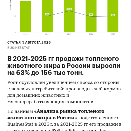
К отчету прилагается обработанная и
пригодная к дальнейшему использованию база
данных с подробной информацией об импорте
в Россию и экспорте из России эковаты. База
включает в себя большое число различных
показателей:
СТАТЬЯ, 5 АВГУСТА 2026
BUSINESSTAT
1. Категория продукта
В 2021-2025 гг продажи топленого
2. Группа продукта
животного жира в России выросли
3. Производитель
на 63% до 156 тыс тонн.
4. Год импорта/экспорта
Рост обусловлен увеличением спроса со стороны
ключевых потребителей: производителей кормов
5. Месяц импорта/экспорта
для домашних животных и
мясоперерабатывающих комбинатов.
6. Компании получатели и отправители товара
По данным
«Анализа рынка топленого
7. Страны получатели, отправители и
животного жира в России»
, подготовленного
производители товара
BusinesStat в 2026 г, за 2021-2025 гг его продажи в