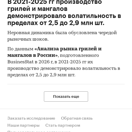
В 2021-2025 гг производство
сформирован отечественным производством.
грилей и мангалов
демонстрировало волатильность в
Импортные и экспортные поставки носят
пределах от 2,5 до 2,9 млн шт.
несистемный характер. Объем рынка эковаты
в России в 2018 г. увеличился относительно
Неровная динамика была обусловлена чередой
2017 г. и составил $ 17 718,8 тыс. Так же в отчете
рыночных шоков.
содержится информация об объёме рынка в
По данным
«Анализа рынка грилей и
первом полугодии 2019 г.
мангалов в России»
, подготовленного
BusinesStat в 2026 г, в 2021-2025 гг их
На Российском рынке представлено порядка 24
производство демонстрировало волатильность в
крупных и средних поизводителей эковаты.
пределах от 2,5 до 2,9 млн шт.
Наибольшую долю производства эковаты в
2018 г. заняли следующие компании: ООО
ВТОРМА-БАЙКАЛ, ООО ЭКОВАТА и ООО
Показать еще
ЭКОХАУС. Так как производством эковаты
могут заниматься и небольшие частные
предприятия, на их долю в ходе оценки рынка
Заказать исследование
Обратная связь
было отведено порядка 7-10% суммарного
Наши партнеры
Стать партнером
производства эковаты в России.