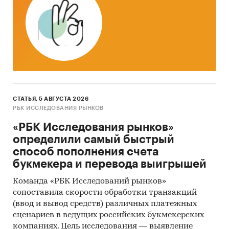
4. Ресурсы сети Интернет в России и мире.
5. Экспертные опросы.
6. Материалы участников отечественного и
мирового рынков.
7. Результаты исследований маркетинговых и
консалтинговых агентств.
СТАТЬЯ, 5 АВГУСТА 2026
8. Материалы отраслевых учреждений и базы
РБК ИССЛЕДОВАНИЯ РЫНКОВ
данных.
«РБК Исследования рынков»
9. Результаты ценовых мониторингов.
определили самый быстрый
способ пополнения счета
10. Материалы и базы данных статистики ООН
букмекера и перевода выигрышей
(United Nations Statistics Division: Commodity
Trade Statistics, Industrial Commodity Statistics,
Команда «РБК Исследований рынков»
Food and Agriculture Organization и др.).
сопоставила скорости обработки транзакций
(ввод и вывод средств) различных платежных
11. Материалы Международного Валютного
сценариев в ведущих российских букмекерских
Фонда (International Monetary Fund).
компаниях. Цель исследования — выявление